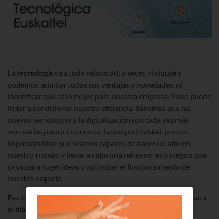
La
tecnología
va a toda velocidad; a veces ni siquiera
podemos asimilar todas sus ventajas y novedades, ni
identificar qué es lo mejor para nuestra empresa. Y eso puede
llegar a condicionar nuestra eficiencia. Sabemos que las
nuevas tecnologías y la digitalización son cada vez más
necesarias para incrementar la competitividad, pero es
imprescindible que seamos capaces de hacer un alto en
nuestro trabajo y llevar a cabo una reflexión estratégica que
sirva para coger ideas y optimizar el funcionamiento de
nuestro negocio.
Ése es el objetivo del encuentro que hemos organizado para
el día 12 en la Torre Iberdrola
de
Bilbao
. Lo hemos