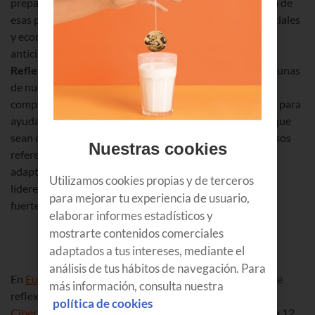
preparado de la mano de
Microsoft
y de
Marc Vidal
, una de
esas personas que son capaces de ver las tendencias sociales
y económicas con tanta claridad que parece que pueden
anticipar el futuro. El encuentro se titula
“Jornada de
Reflexión Tecnológica”
y con él queremos enseñar a algunas
de nuestras empresas clientes las experiencias de otras
compañías punteras en la
digitalización
de sus procesos para
ayudarles a incrementar su competitividad. Queremos que
sean capaces de comprobar en primera persona cómo esos
Nuestras cookies
referentes empresariales se han transformado y han
adaptado sus modelos de negocio hasta convertirse en
Utilizamos cookies propias y de terceros
líderes de la mano de la tecnología en un entorno
para mejorar tu experiencia de usuario,
fuertemente competitivo.
elaborar informes estadísticos y
mostrarte contenidos comerciales
adaptados a tus intereses, mediante el
análisis de tus hábitos de navegación. Para
En
Euskaltel
llevamos varios años realizando este tipo de
más información, consulta nuestra
reflexiones en torno a tecnologías como
IoT
,
Big Data
,
política de cookies
Ciberseguridad
,
Industria 4.0
... Pero en la jornada del día 12