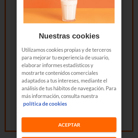
Nuestras cookies
Utilizamos cookies propias y de terceros
para mejorar tu experiencia de usuario,
Asistencia *
elaborar informes estadísticos y
Presencial
Online
mostrarte contenidos comerciales
Cliente Empresa
adaptados a tus intereses, mediante el
Si
No
análisis de tus hábitos de navegación. Para
más información, consulta nuestra
Al hacer click en el botón "Enviar" declaras
política de cookies
conocer y aceptar nuestra
política de privacidad
. *
Enviar
ACEPTAR