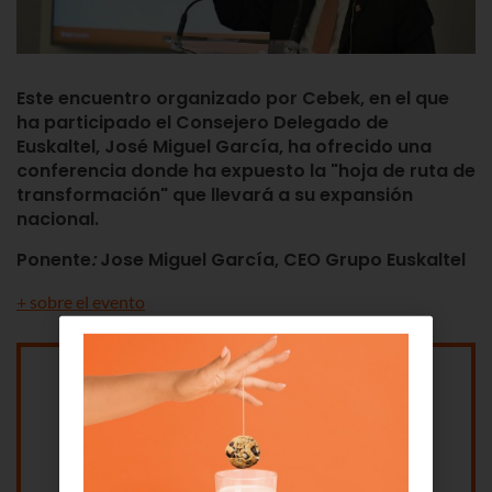
Este encuentro organizado por
Cebek, en el que
ha participado el Consejero Delegado de
Euskaltel, José Miguel García, ha ofrecido una
conferencia donde ha expuesto la "hoja de ruta de
transformación" que llevará a su expansión
nacional.
Ponente
:
Jose Miguel García, CEO Grupo Euskaltel
+ sobre el evento