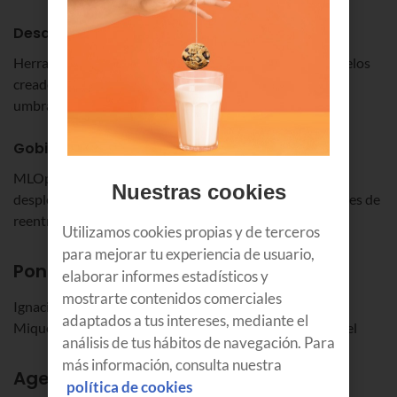
Desarrollo de modelos
Herramientas para la evaluación y selección de los modelos
creados, así como para la toma de decisiones sobre los
umbrales de actuación.
Gobierno de la IA
MLOps: Mantenimiento y gobernanza de los modelos
Nuestras cookies
desplegados, cambios de patrones en datos y necesidades de
reentreno.
Utilizamos cookies propias y de terceros
para mejorar tu experiencia de usuario,
Ponentes
elaborar informes estadísticos y
mostrarte contenidos comerciales
Ignacio Vilaplana, lead data scientist Grupo Euskaltel
adaptados a tus intereses, mediante el
Miquel Gil, responsable comercial IA del Grupo Euskaltel
análisis de tus hábitos de navegación. Para
más información, consulta nuestra
Agenda
política de cookies