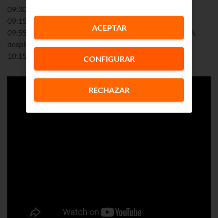
09:30hBienvenida
09:15hClaves en el correcto desarrollo de modelos IA
ACEPTAR
09:55hHerramientas para el Gobierno de los modelos IA
desplegados
10:15hPreguntas
CONFIGURAR
RECHAZAR