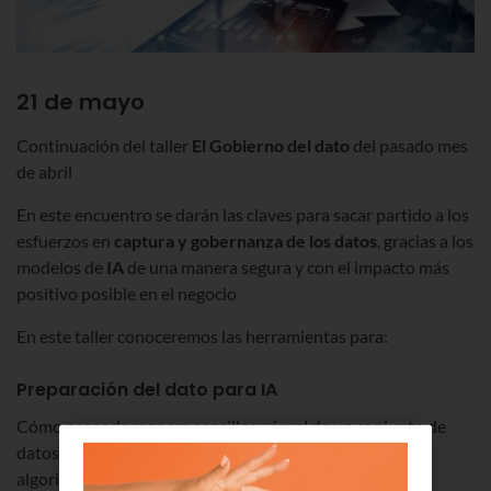
21 de mayo
Continuación del taller
El Gobierno del dato
del pasado mes
de abril
En este encuentro se darán las claves para sacar partido a los
esfuerzos en
captura y gobernanza de los datos
, gracias a los
modelos de
IA
de una manera segura y con el impacto más
positivo posible en el negocio
En este taller conoceremos las herramientas para:
Preparación del dato para IA
Cómo pasar de manera sencilla y visual de un conjunto de
datos repartidos en distintos orígenes a algo que un
algoritmo pueda tratar.