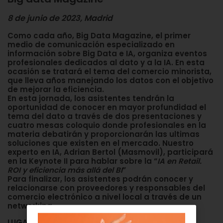
8 de junio de 2023, Madrid
Como cada año, Big Data Magazine, el primer
medio de comunicación especializado en
información sobre Big Data e IA, organiza eventos
profesionales dedicados al dato y a la IA. En esta
ocasión se tratará el tema del comercio minorista,
que lleva años manejando los datos con el objetivo
de mejorar la eficiencia.
En esta jornada, los asistentes tendrán la
oportunidad de conocer en mayor profundidad el
tema del dato a través de
dos presentaciones y
cuatro mesas coloquio
donde profesionales en la
materia debatirán y proporcionarán las ultimas
soluciones que existen en el mercado. Nuestro
experto en IA,
Adrian Bertol (Masmovil)
, participará
en la
Keynote II
para hablar sobre la “
IA en Retail.
ROI y eficiencia más allá del BI
”
Para finalizar, los asistentes podrán conocer y
relacionarse con proveedores y responsables del
comercio electrónico a nivel local a través de un
networking
.
LUGAR
: La Matriz