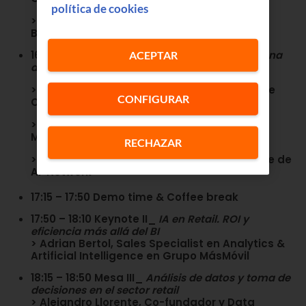
política de cookies
> Modera: Luisa Restrepo, Retail & Data
Business Manager en
Keyrus
16:35 – 17:10 Mesa II_
Optimización de la cadena
ACEPTAR
de suministro y logística en el sector retail
> Sonia Almela, Founder & CEO en
Me and Me
CONFIGURAR
Cosmetics.
> Sofia Valcárcel, Senior Data Analyst en
MediaMartk TechHub.
RECHAZAR
> Modera: Tomás Martínez Buero, Presidente de
AI-Network
17:15 – 17:50 Demo time & Coffee break
17:50 – 18:10 Keynote II_
IA en Retail. ROI y
eficiencia más allá del BI
> Adrian Bertol, Sales Specialist en Analytics &
Artificial Intelligence en
Grupo MásMóvil
18:15 – 18:50 Mesa III_
Análisis de datos y toma de
decisiones en el sector retail
> Alejandro Llorente, Co-fundador y Data