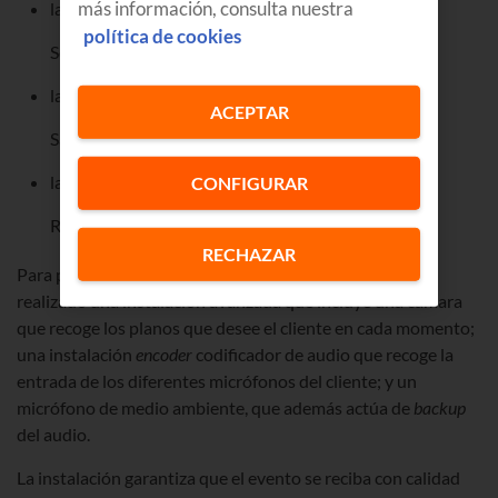
más información, consulta nuestra
la celebración de la Pasión del
política de cookies
Señor del Viernes Santo (17.00)
la Vigilia Pascual en la Noche del
ACEPTAR
Sábado Santo (22.30)
la misa del Domingo de
CONFIGURAR
Resurrección (12.00 horas)
RECHAZAR
Para poder llevar a cabo estas retransmisiones, se ha
realizado una instalación avanzada que incluye una cámara
que recoge los planos que desee el cliente en cada momento;
una instalación
encoder
codificador de audio que recoge la
entrada de los diferentes micrófonos del cliente; y un
micrófono de medio ambiente, que además actúa de
backup
del audio.
La instalación garantiza que el evento se reciba con calidad