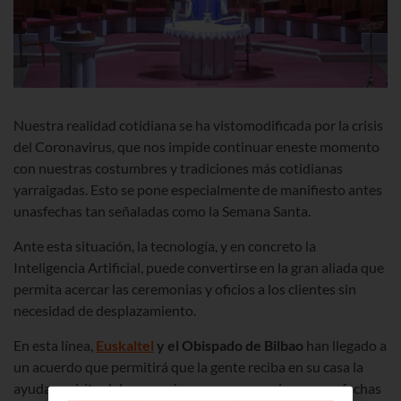
Nuestra realidad cotidiana se ha vistomodificada por la crisis
del Coronavirus, que nos impide continuar eneste momento
con nuestras costumbres y tradiciones más cotidianas
yarraigadas. Esto se pone especialmente de manifiesto antes
unasfechas tan señaladas como la Semana Santa.
Ante esta situación, la tecnología, y en concreto la
Inteligencia Artificial, puede convertirse en la gran aliada que
permita acercar las ceremonias y oficios a los clientes sin
necesidad de desplazamiento.
En esta línea,
Euskaltel
y el Obispado de Bilbao
han llegado a
un acuerdo que permitirá que la gente reciba en su casa la
ayuda espiritual de cercanía con su parroquia en unas fechas