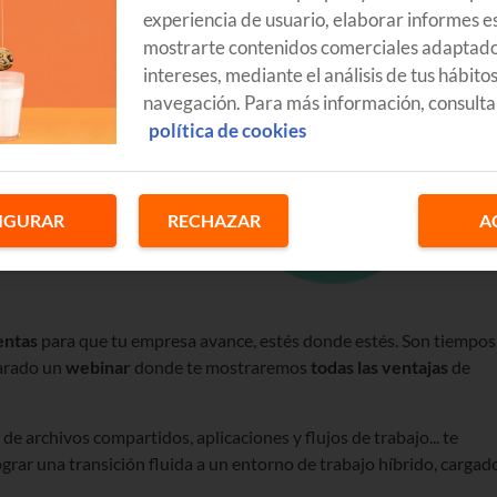
experiencia de usuario, elaborar informes es
mostrarte contenidos comerciales adaptado
intereses, mediante el análisis de tus hábito
navegación. Para más información, consulta
política de cookies
IGURAR
RECHAZAR
A
entas
para que tu empresa avance, estés donde estés. Son tiempos
parado un
webinar
donde te mostraremos
todas
las ventajas
de
de archivos compartidos, aplicaciones y flujos de trabajo... te
rar una transición fluida a un entorno de trabajo híbrido, cargad