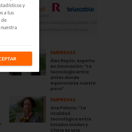
tadísticos y
s a tus
Grupo Euskaltel
s de
FormacionEmpresas@grupoeuskaltel.com
 nuestra
https://www.euskaltel.com/empresas
LO + LEÍDO
EMPRESAS
CEPTAR
Álex Rayón, experto
en innovación: “La
tecnología entra
antes donde
equivocarse cuesta
poco”
EMPRESAS
Ana Palacio: “La
rivalidad
tecnológica entre
o
Estados Unidos y
China es una