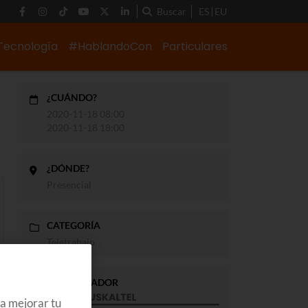
Buscar
ES
EU
Tecnología
#HablandoCon
Particulares
¿CUÁNDO?
2020-11-18 08:00
2020-11-18 18:00
¿DÓNDE?
Presencial
CATEGORÍA
Teletrabajo
ORGANIZADOR
ra mejorar tu