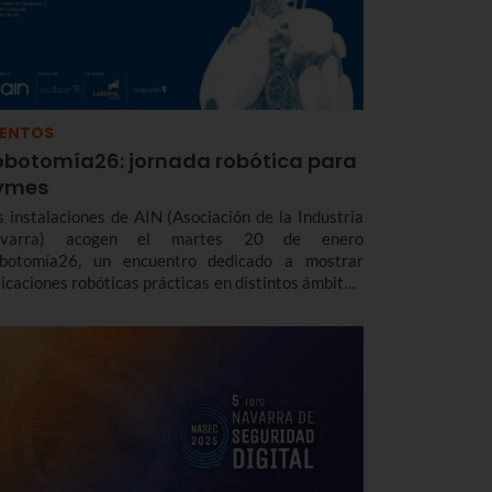
VENTOS
obotomía26: jornada robótica para
ymes
s instalaciones de AIN (Asociación de la Industria
varra) acogen el martes 20 de enero
botomía26, un encuentro dedicado a mostrar
licaciones robóticas prácticas en distintos ámbitos,
sde la industria hasta la logística o la defensa
sando por el sector agrícola.