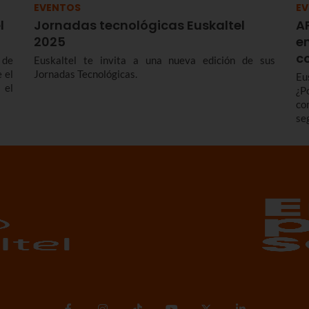
EVENTOS
E
l
Jornadas tecnológicas Euskaltel
AP
2025
e
c
 de
Euskaltel te invita a una nueva edición de sus
 el
Jornadas Tecnológicas.
Eu
 el
¿P
co
se