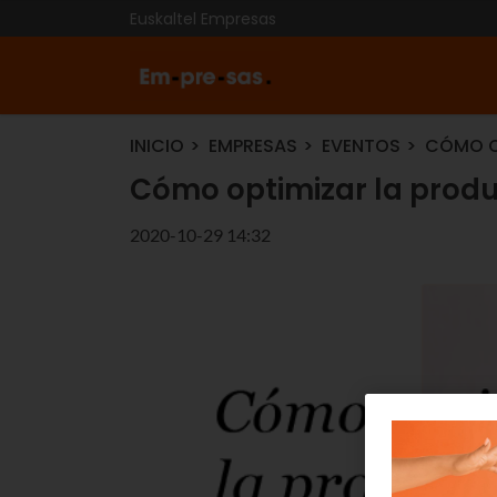
Euskaltel Empresas
INICIO
EMPRESAS
EVENTOS
CÓMO O
Cómo optimizar la produ
2020-10-29 14:32