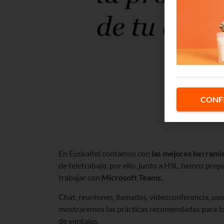
CONF
En Euskaltel contamos con
las mejores herrami
de teletrabajo, por ello, junto a HSL, hemos pre
trabajar con
Microsoft Teams
.
Chat, reuniones, llamadas, videoconferencia, uso 
mostraremos las prácticas recomendadas para log
de ventajas.