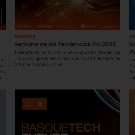
EVENTOS
E
Semana de las Tendencias TIC 2026
R
p
Euskaltel te invita a la IV Semana de las Tendencias
TIC 2026, que se desarrollará del 9 al 13 de marzo de
 de
La
2026 en formato virtual.
mos
Na
os y
Ro
ndo
ap
sas
de
pa