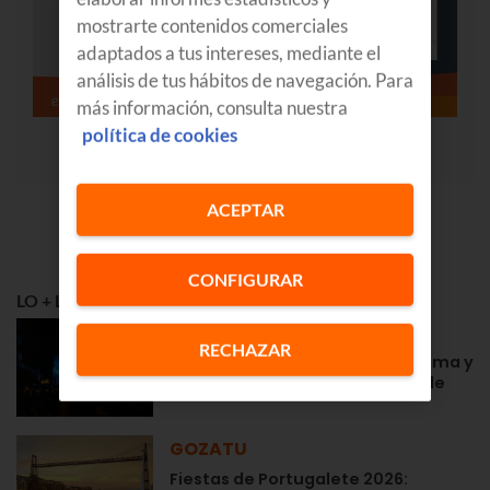
mostrarte contenidos comerciales
adaptados a tus intereses, mediante el
análisis de tus hábitos de navegación. Para
más información, consulta nuestra
política de cookies
ACEPTAR
CONFIGURAR
LO + LEÍDO
GOZATU
RECHAZAR
Fiestas en Zarautz 2026: programa y
conciertos de la Semana Grande
GOZATU
Fiestas de Portugalete 2026: