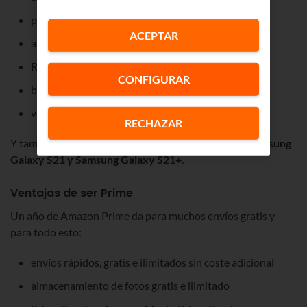
pantalla: 6.5”
ACEPTAR
almacenamiento: 128GB
RAM: 6GB
CONFIGURAR
batería: 4500 mAh
velocidad de carga rápida: 25W
RECHAZAR
Y también llévate un año de Amazon Prime con los
Samsung
Galaxy S21 y Samsung Galaxy S21+
.
Ventajas de ser Prime
Un año de Amazon Prime da para muchos envíos gratis y
para todo esto:
envíos rápidos, gratis e ilimitados sin coste adicional
almacenamiento de fotos gratis e ilimitado