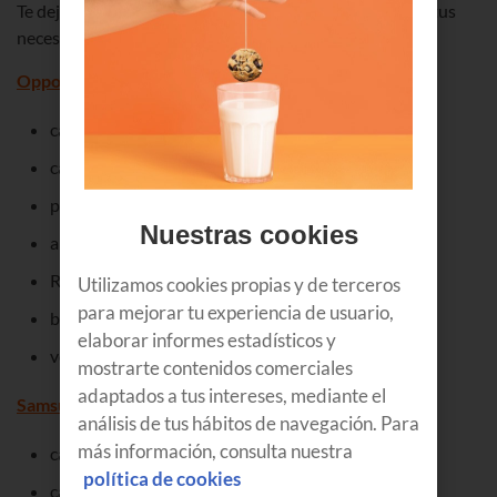
Te dejamos algunos datos para que elijas en función de tus
necesidades:
Oppo Find X3 Lite | 5G: por 16€/mes
cámara trasera: 64+8+2+2 MPX
cámara frontal: 32 MPX
pantalla: 6.4”
Nuestras cookies
almacenamiento: 128GB
RAM: 8GB
Utilizamos cookies propias y de terceros
para mejorar tu experiencia de usuario,
batería: 4300 mAh
elaborar informes estadísticos y
velocidad de carga rápida: 65W
mostrarte contenidos comerciales
adaptados a tus intereses, mediante el
Samsung Galaxy A52 | 5G: desde 17€/mes
análisis de tus hábitos de navegación. Para
más información, consulta nuestra
cámara trasera: 64+12+5+5 MPX
política de cookies
cámara frontal: 32 MPX