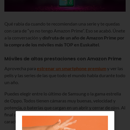
Qué rabia da cuando te recomiendan una serie y te quedas
con cara de “yo no tengo Amazon Prime”. Eso se acabó. Únete
a la conversación y
disfruta de un año de Amazon Prime por
la compra de los móviles más TOP en Euskaltel
.
Móviles de altas prestaciones con Amazon Prime
Aprovecha para
estrenar un smartphone premium
y ver las
pelis y las series de las que todo el mundo habla durante todo
un año.
Puedes elegir entre lo último de Samsung o la gama estrella
de Oppo. Todos tienen cámaras muy buenas, velocidad y
potencia, o baterías que cargan en un abrir y cerrar de ojos. Al
final cada uno le da más importancia a una de estas
características.