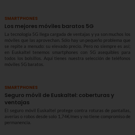
éxito, queremos contarte de qué se trata y cómo te benefician.
SMARTPHONES
Los mejores móviles baratos 5G
La tecnología 5G llega cargada de ventajas y ya son muchos los
móviles que las aprovechan. Sólo hay un pequeño problema que
se repite a menudo: su elevado precio. Pero no siempre es así;
en Euskaltel tenemos smartphones con 5G asequibles para
todos los bolsillos. Aquí tienes nuestra selección de teléfonos
móviles 5G baratos.
SMARTPHONES
Seguro móvil de Euskaltel: coberturas y
ventajas
El seguro móvil Euskaltel protege contra roturas de pantallas,
averías o robos desde solo 1,74€/mes y no tiene compromiso de
permanencia.