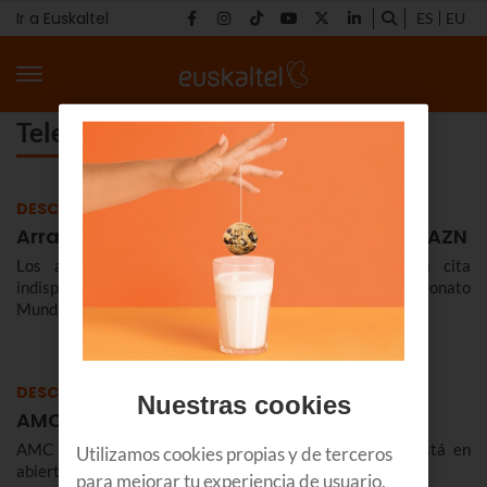
Ir a Euskaltel
ES
EU
Televisión - Página 8
DESCUBRE
Arranca el Mundial de Motociclismo en DAZN
Los aficionados a las motos tienen en marzo una cita
indispensable, ya que arranca MotoGP™, el Campeonato
Mundial de Motociclismo.
DESCUBRE
Nuestras cookies
AMC, canal invitado en marzo
AMC es tu canal y en marzo, como canal invitado, está en
Utilizamos cookies propias y de terceros
abierto para todos los clientes.
para mejorar tu experiencia de usuario,