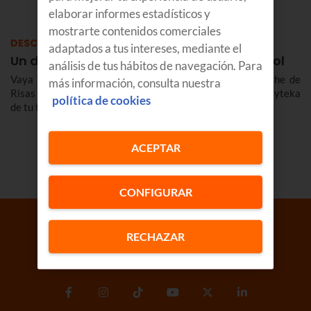
elaborar informes estadísticos y
mostrarte contenidos comerciales
DESCUBRE
adaptados a tus intereses, mediante el
Un día perfecto en Donosti con Óscar Terol
análisis de tus hábitos de navegación. Para
Vaya buen rato nos hizo pasar Óscar Terol en la \'Noche de
más información, consulta nuestra
Risas by Euskaltel\' que puedes volver a verlo en la Replayteka
política de cookies
de tu tele Euskaltel.
ACEPTAR
<
1
...
5
6
7
8
CONFIGURAR
RECHAZAR