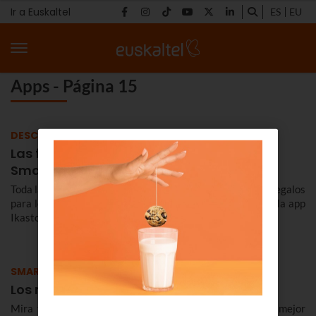
Ir a Euskaltel
ES
EU
Apps - Página 15
DESCUBRE
Las fiestas de las Ikastolas, en tu
Smartphone
Toda la información, todos los conciertos y un montón de regalos
para los que participen en la Porra Erronka. ¡Descárgate la app
Ikastolen Jaiak en tu Smartphone!
SMARTPHONES
Los mejores apps para ligar
Mira tu bolsillo. Sí, una vez más el móvil puede ser tu mejor