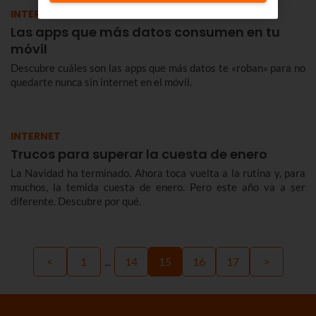
INTERNET
Las apps que más datos consumen en tu
móvil
Descubre cuáles son las apps que más datos te «roban» para no
quedarte nunca sin internet en el móvil.
INTERNET
Trucos para superar la cuesta de enero
La Navidad ha terminado. Ahora toca vuelta a la rutina y, para
muchos, la temida cuesta de enero. Pero este año va a ser
diferente. Descubre por qué.
<
1
...
14
15
16
17
>