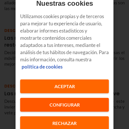
Nuestras cookies
aliado. ¿No sabías que hay apps que te ayudan a ligar? Estas son
las mejores.
Utilizamos cookies propias y de terceros
para mejorar tu experiencia de usuario,
elaborar informes estadísticos y
DESCUBRE
Las mejores apps para encontrar buenos
mostrarte contenidos comerciales
restaurantes
adaptados a tus intereses, mediante el
análisis de tus hábitos de navegación. Para
Decidir dónde comer puede llegar a ser un rollo… ¡si no usas el
móvil! Estas son las apps más destacadas para descubrir los
más información, consulta nuestra
mejores restaurantes.
política de cookies
DESCUBRE
ACEPTAR
Las mejores Apps para disfrutar de la nieve
Descubre las mejores Apps para disfrutar esquiando este
CONFIGURAR
invierno y sácale todo el partido a tus viajes a la nieve. ¡Pincha y
vete preparado a la montaña!
RECHAZAR