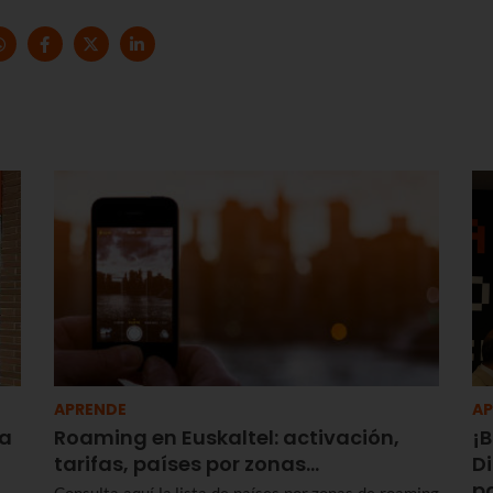
APRENDE
AP
la
Roaming en Euskaltel: activación,
¡B
tarifas, países por zonas…
Di
p