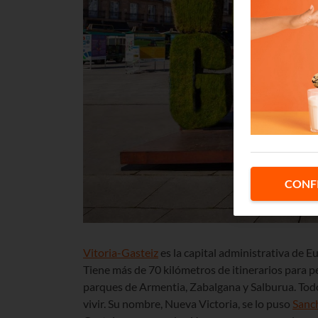
CONF
Vitoria-Gasteiz
es la capital administrativa de E
Tiene más de 70 kilómetros de itinerarios para pe
parques de Armentia, Zabalgana y Salburua. Todo
vivir. Su nombre, Nueva Victoria, se lo puso
Sanc