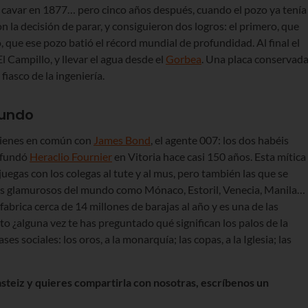
 cavar en 1877… pero cinco años después, cuando el pozo ya tenía
la decisión de parar, y consiguieron dos logros: el primero, que
 que ese pozo batió el récord mundial de profundidad. Al final el
 Campillo, y llevar el agua desde el
Gorbea
. Una placa conservad
fiasco de la ingeniería.
mundo
tienes en común con
James Bond
, el agente 007: los dos habéis
e fundó
Heraclio Fournier
en Vitoria hace casi 150 años. Esta mítica
juegas con los colegas al tute y al mus, pero también las que se
ás glamurosos del mundo como Mónaco, Estoril, Venecia, Manila…
fabrica cerca de 14 millones de barajas al año y es una de las
o ¿alguna vez te has preguntado qué significan los palos de la
s sociales: los oros, a la monarquía; las copas, a la Iglesia; las
asteiz y quieres compartirla con nosotras, escríbenos un