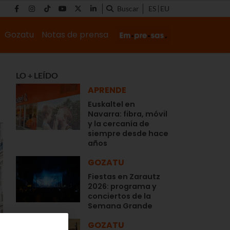
Buscar
ES
EU
Gozatu
Notas de prensa
LO + LEÍDO
APRENDE
Euskaltel en
Navarra: fibra, móvil
y la cercanía de
siempre desde hace
años
GOZATU
Fiestas en Zarautz
2026: programa y
conciertos de la
Semana Grande
GOZATU