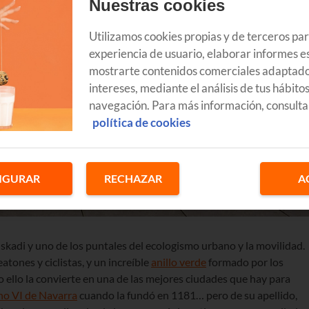
Nuestras cookies
Utilizamos cookies propias y de terceros pa
experiencia de usuario, elaborar informes es
mostrarte contenidos comerciales adaptado
intereses, mediante el análisis de tus hábito
navegación. Para más información, consulta
política de cookies
IGURAR
RECHAZAR
A
uskadi y uno de los puntales del ecologismo urbano y la movilidad.
atones y ciclistas, y un increíble
anillo verde
formado por los
 ello la convierte en una de las mejores ciudades que hay para
ho VI de Navarra
cuando la fundó en 1181… pero de su apellido,