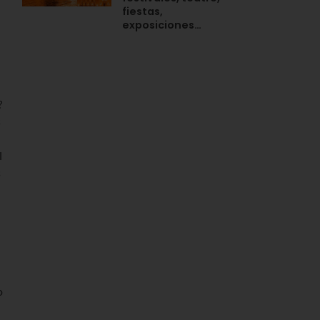
fiestas,
exposiciones…
?
s
l
s
o