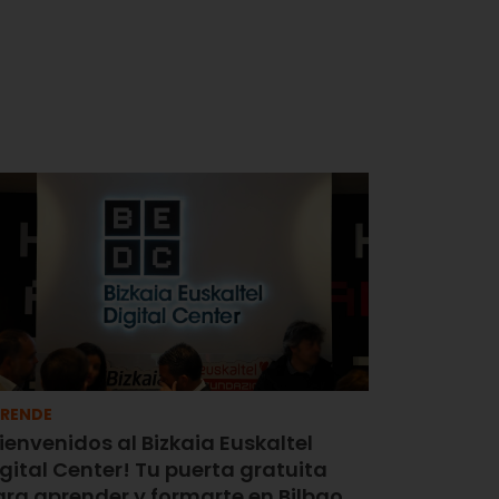
RENDE
ienvenidos al Bizkaia Euskaltel
gital Center! Tu puerta gratuita
ara aprender y formarte en Bilbao