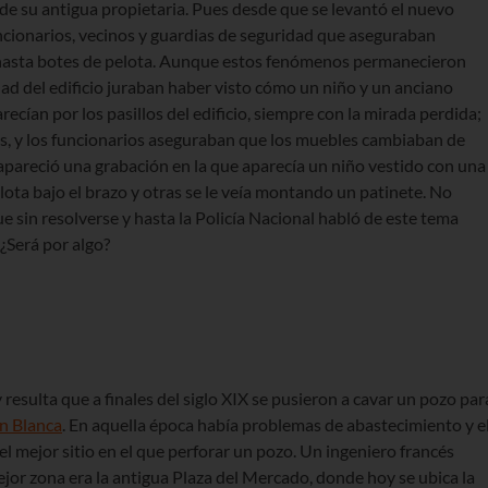
 de su antigua propietaria. Pues desde que se levantó el nuevo
uncionarios, vecinos y guardias de seguridad que aseguraban
y hasta botes de pelota. Aunque estos fenómenos permanecieron
dad del edificio juraban haber visto cómo un niño y un anciano
ecían por los pasillos del edificio, siempre con la mirada perdida;
s, y los funcionarios aseguraban que los muebles cambiaban de
 apareció una grabación en la que aparecía un niño vestido con una
lota bajo el brazo y otras se le veía montando un patinete. No
ue sin resolverse y hasta la Policía Nacional habló de este tema
¿Será por algo?
resulta que a finales del siglo XIX se pusieron a cavar un pozo par
en Blanca
. En aquella época había problemas de abastecimiento y e
l mejor sitio en el que perforar un pozo. Un ingeniero francés
jor zona era la antigua Plaza del Mercado, donde hoy se ubica la