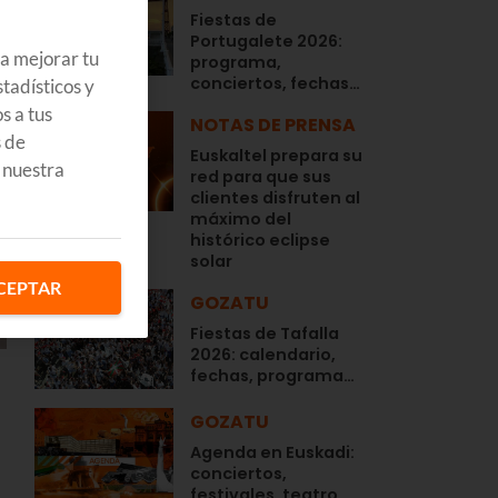
Fiestas de
Portugalete 2026:
ra mejorar tu
programa,
conciertos, fechas…
tadísticos y
s a tus
NOTAS DE PRENSA
s de
Euskaltel prepara su
 nuestra
red para que sus
clientes disfruten al
máximo del
histórico eclipse
solar
CEPTAR
GOZATU
Fiestas de Tafalla
2026: calendario,
fechas, programa…
GOZATU
Agenda en Euskadi:
conciertos,
festivales, teatro,