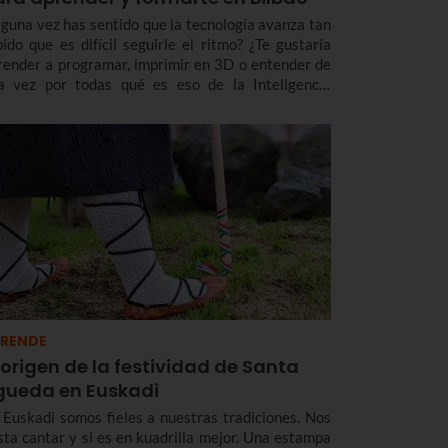
lguna vez has sentido que la tecnología avanza tan
pido que es difícil seguirle el ritmo? ¿Te gustaría
render a programar, imprimir en 3D o entender de
a vez por todas qué es eso de la Inteligencia
tificial?¿Eres una persona mayor y te gustaría
quirir competencias en el uso de móviles o apps?
RENDE
 origen de la festividad de Santa
gueda en Euskadi
 Euskadi somos fieles a nuestras tradiciones. Nos
sta cantar y si es en kuadrilla mejor. Una estampa