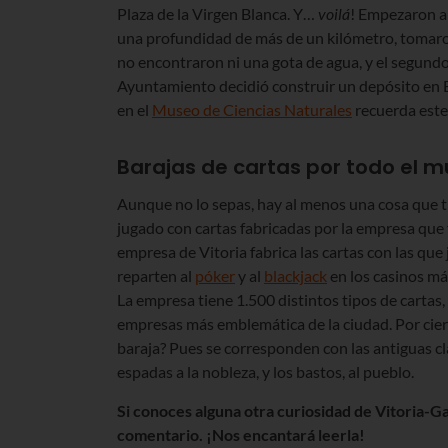
Plaza de la Virgen Blanca. Y…
voilá
! Empezaron a
una profundidad de más de un kilómetro, tomaron 
no encontraron ni una gota de agua, y el segundo,
Ayuntamiento decidió construir un depósito en El
en el
Museo de Ciencias Naturales
recuerda este 
Barajas de cartas por todo el 
Aunque no lo sepas, hay al menos una cosa que 
jugado con cartas fabricadas por la empresa qu
empresa de Vitoria fabrica las cartas con las que 
reparten al
póker
y al
blackjack
en los casinos m
La empresa tiene 1.500 distintos tipos de cartas, 
empresas más emblemática de la ciudad. Por ciert
baraja? Pues se corresponden con las antiguas clase
espadas a la nobleza, y los bastos, al pueblo.
Si conoces alguna otra curiosidad de Vitoria-G
comentario. ¡Nos encantará leerla!