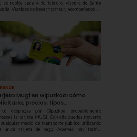
e se repite cada 4 de febrero, víspera de Santa
ueda. Vestidos de baserritarras y acompañados de
 makila, los coros y agrupaciones recorren las calles
ntando en honor a la virgen y recaudando dinero
ra una causa benéfica. Te contamos la historia de
nta Águeda, cómo se celebra en Bilbao y en otras
calidades de Euskadi para que no te pierdas Agate
una.
RENDE
arjeta Mugi en Gipuzkoa: cómo
licitarla, precios, tipos…
 te desplazas por Gipuzkoa, probablemente
nozcas la tarjeta MUGI. Con ella puedes moverte
 cualquier medio de transporte público utilizando
a única tarjeta de pago. Además, hay tarifas
peciales, descuentos y bonificaciones. Te contamos