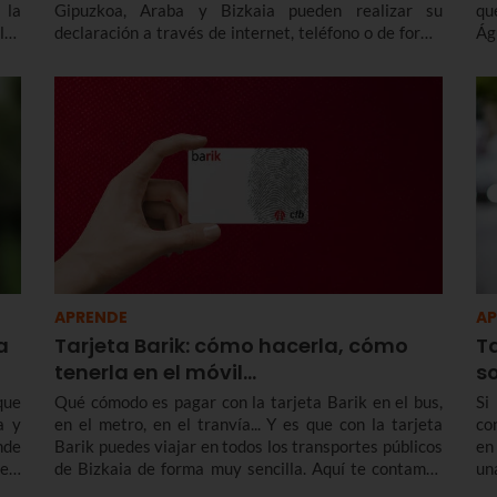
 la
Gipuzkoa, Araba y Bizkaia pueden realizar su
qu
los
declaración a través de internet, teléfono o de forma
Ág
los
presencial. Te contamos las fechas y plazos, las
la
uí.
modalidades y principales deducciones.
ca
pa
Sa
lo
De
APRENDE
AP
a
Tarjeta Barik: cómo hacerla, cómo
T
tenerla en el móvil...
so
que
Qué cómodo es pagar con la tarjeta Barik en el bus,
Si
a y
en el metro, en el tranvía... Y es que con la tarjeta
co
nde
Barik puedes viajar en todos los transportes públicos
en
en,
de Bizkaia de forma muy sencilla. Aquí te contamos
un
 tu
cómo hacer la tarjeta Barik, los tipos de Barik que
es