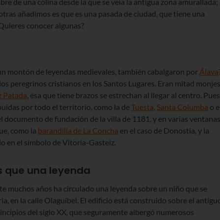
bre de una colina desde la que se veía la antigua zona amurallada;
otras añadimos es que es una pasada de ciudad, que tiene una
¿Quieres conocer algunas?
 un montón de leyendas medievales, también cabalgaron por
Álava
los peregrinos cristianos en los Santos Lugares. Eran mitad monje
z Patada
, ésa que tiene brazos se estrechan al llegar al centro. Pues
buidas por todo el territorio, como la de
Tuesta
,
Santa Columba
o e
el documento de fundación de la villa de 1181, y en varias ventana
que, como la
barandilla de La Concha
en el caso de Donostia, y la
do en el símbolo de Vitoria-Gasteiz.
s que una leyenda
te muchos años ha circulado una leyenda sobre un niño que se
a, en la calle Olaguíbel. El edificio está construido sobre el antigu
principios del siglo XX, que seguramente albergó numerosos