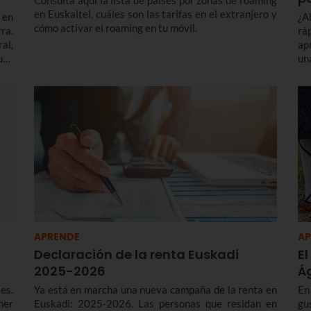
Consulta aquí la lista de países por zonas de roaming
en Euskaltel, cuáles son las tarifas en el extranjero y
 en
¿A
cómo activar el roaming en tu móvil.
ra.
rá
al,
ap
uso
un
mos
Ar
ad
APRENDE
AP
Declaración de la renta Euskadi
El
2025-2026
Á
es.
Ya está en marcha una nueva campaña de la renta en
En
ner
Euskadi: 2025-2026. Las personas que residan en
gu