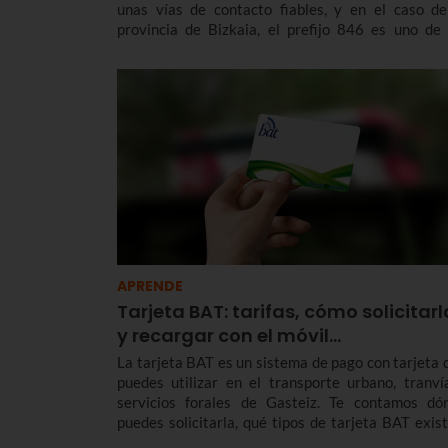
unas vías de contacto fiables, y en el caso de
provincia de Bizkaia, el prefijo 846 es uno de 
códigos telefónicos que nos sirve para llegar a 
particulares y a las empresas que se encuentran aq
APRENDE
Tarjeta BAT: tarifas, cómo solicitarl
y recargar con el móvil…
La tarjeta BAT es un sistema de pago con tarjeta 
puedes utilizar en el transporte urbano, tranví
servicios forales de Gasteiz. Te contamos dó
puedes solicitarla, qué tipos de tarjeta BAT exist
tarifas y descuentos y cómo puedes recargarla con