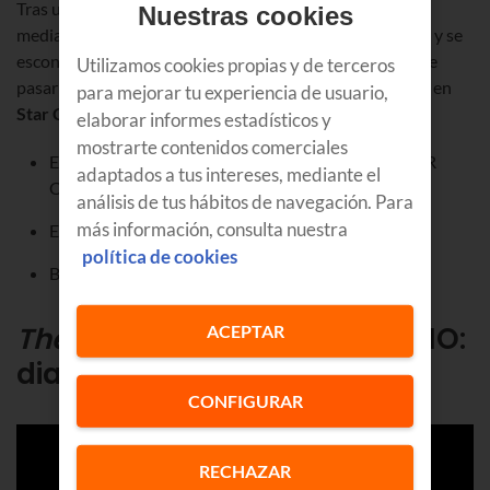
Tras una negociación que sale terriblemente mal, un
Nuestras cookies
mediador criminal deja atrás su antigua vida en Chicago y se
esconde en una remota localidad australiana haciéndose
Utilizamos cookies propias y de terceros
pasar por el reverendo del pueblo.
Irreverent
se estrena
en
para mejorar tu experiencia de usuario,
Star Channel
en junio.
elaborar informes estadísticos y
mostrarte contenidos comerciales
Estreno: miércoles, 5 de junio, a las 22:00 h. en STAR
adaptados a tus intereses, mediante el
Channel (dial 20)
análisis de tus hábitos de navegación. Para
más información, consulta nuestra
Emisión: todos los miércoles, a las 22:00 h.
política de cookies
Bajo demanda: en Replayteka
The Blind Detective
, en COSMO:
ACEPTAR
dial 25
CONFIGURAR
RECHAZAR