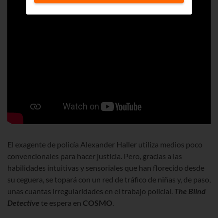
El exagente de policía Alexander Haller utiliza medios poco
convencionales para hacer justicia. Pero, gracias a las
habilidades intuitivas y sensoriales que han florecido desde
su ceguera, se topará con un red de tráfico de niñas y, de paso,
unas cuantas irregularidades en el trabajo policial.
The Blind
Detective
te espera en
COSMO
.