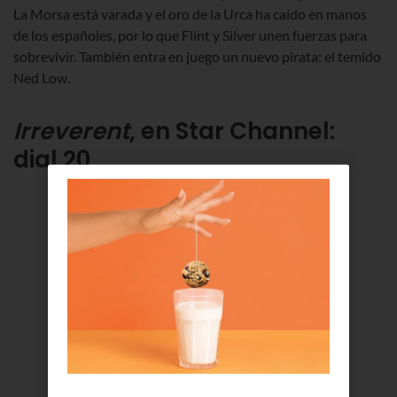
La Morsa está varada y el oro de la Urca ha caído en manos
de los españoles, por lo que Flint y Silver unen fuerzas para
sobrevivir. También entra en juego un nuevo pirata: el temido
Ned Low.
Irreverent
, en Star Channel:
dial 20