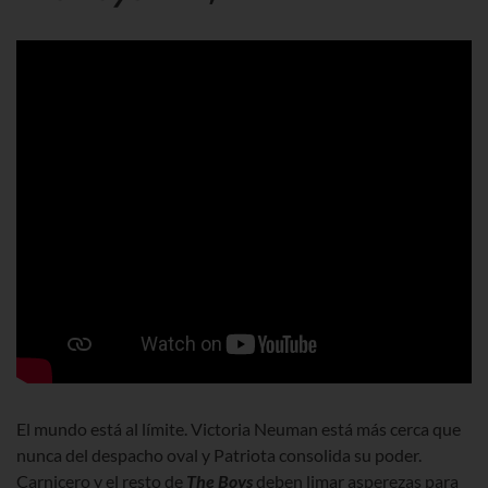
El mundo está al límite. Victoria Neuman está más cerca que
nunca del despacho oval y Patriota consolida su poder.
Carnicero y el resto de
The Boys
deben limar asperezas para