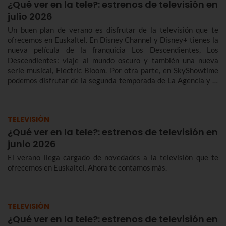
¿Qué ver en la tele?: estrenos de televisión en
julio 2026
Un buen plan de verano es disfrutar de la televisión que te
ofrecemos en Euskaltel. En Disney Channel y Disney+ tienes la
nueva película de la franquicia Los Descendientes, Los
Descendientes: viaje al mundo oscuro y también una nueva
serie musical, Electric Bloom. Por otra parte, en SkyShowtime
podemos disfrutar de la segunda temporada de La Agencia y la
película de terror Five Nights at Freddy's 2, mientras Star
Channel recibe al detective Bosch. En cuanto a documentales,
Tom Hiddleston es el presentador de lujo de Pompeya: antes del
TELEVISIÓN
desastre con Tom Hiddleston, en National Geographic.
¿Qué ver en la tele?: estrenos de televisión en
junio 2026
El verano llega cargado de novedades a la televisión que te
ofrecemos en Euskaltel. Ahora te contamos más.
TELEVISIÓN
¿Qué ver en la tele?: estrenos de televisión en