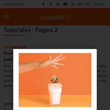
Ir a Euskaltel
ES
EU
Tutoriales - Página 2
TUTORIALES
Prefijo 946 ¿De dónde es? ¿A quién
pertenece?
Uno de los rasgos más destacados de Euskadi es que está
formado por tres grandes provincias, cada una de ellas es
importante y todas tienen rasgos comunes y lugares propios
que las convierten en sitios irrepetibles. Con el prefijo 946
podemos llegar a la provincia de Bizkaia.
APRENDE