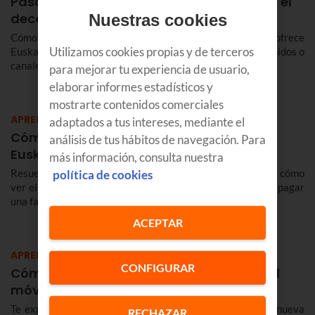
Pasos para activar el control parental en el
deco de Euskaltel
Nuestras cookies
Cómo activar el control parental en la televisión que ofrece
Utilizamos cookies propias y de terceros
Euskaltel para que los niños no vean determinados contenidos o
canales.
para mejorar tu experiencia de usuario,
elaborar informes estadísticos y
mostrarte contenidos comerciales
APRENDE
adaptados a tus intereses, mediante el
Cómo pagar una factura pendiente de
análisis de tus hábitos de navegación. Para
Euskaltel
más información, consulta nuestra
Resuelve todas tus dudas sobre tu factura de Euskaltel: cómo
política de cookies
ver el detalle de tu factura en el área de clientes o cómo pagar
una factura de Euskaltel pendiente.
ACEPTAR
APRENDE
CONFIGURAR
Cómo configurar tu correo Euskaltel en el
móvil y ordenador
Te explicamos cómo configurar el correo Euskaltel en la nueva
RECHAZAR