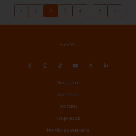
<
1
2
3
4
...
6
>
Descubre
Aprende
Gozatu
Empresas
Nombres euskera