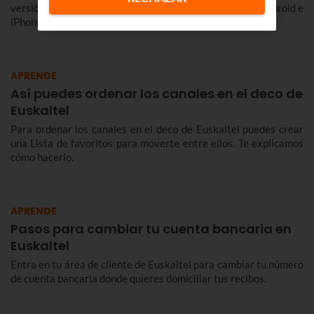
versión online, cómo configurar el correo Euskaltel en Android e
iPhone y cómo configurar el correo Euskaltel en Outlook.
APRENDE
Así puedes ordenar los canales en el deco de
Euskaltel
Para ordenar los canales en el deco de Euskaltel puedes crear
una Lista de favoritos para moverte entre ellos. Te explicamos
cómo hacerlo.
APRENDE
Pasos para cambiar tu cuenta bancaria en
Euskaltel
Entra en tu área de cliente de Euskaltel para cambiar tu número
de cuenta bancaria donde quieres domiciliar tus recibos.