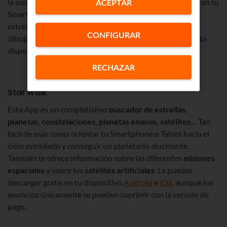
la posibilidad de hacer fotos y de descargarte contenido en tu
ACEPTAR
Smartphone para seguir aprendiendo sobre el cielo y las
estrellas. Y, cómo no, también te enseña a identificar y a
CONFIGURAR
dibujar las diferentes
constelaciones
. Esta aplicación está
disponible para
Android
y para
iOS
.
RECHAZAR
Star walk
Esta App es un completísimo
buscador de estrellas,
planetas, constelaciones, planetas enanos, satélites
… Tan
fácil de usar como orientar tu Smartphone o Tablet hacia el
cielo estrellado y conseguir un planetario alucinante.
También te ofrece información sobre las diferentes
misiones
espaciales
y sobre los
satélites artificiales
. La puedes
descargar gratis en tu dispositivo
Android
e
iOS
, aunque los
anuncios únicamente se pueden suprimir con la versión de
pago.