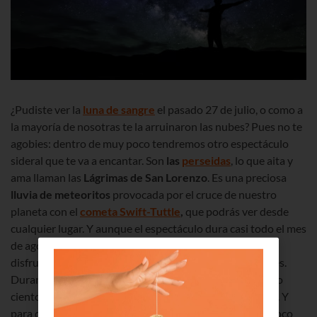
¿Pudiste ver la
luna de sangre
el pasado 27 de julio, o como a
la mayoría de nosotras te la arruinaron las nubes? Pues no te
agobies: dentro de muy poco tendremos otro espectáculo
sideral que te va a encantar. Son
las
perseidas
, lo que aita y
ama llaman las
Lágrimas de San Lorenzo
. Es una preciosa
lluvia de meteoritos
provocada por el cruce de nuestro
planeta con el
cometa Swift-Tuttle
,
que podrás ver desde
cualquier lugar. Y aunque el espectáculo dura casi todo el mes
de agosto, hay tres días en conreto en los que podrás
disfrutar de todo su explendor: el 11, 12 y 13 de este mes.
Durante esas noches podrás ver cómo atraviesan el cielo
cientos de
meteoritos
como si fueran
estrellas fugaces
. Y
para disfrutar de ellas solo vas a tener que alejarte un poco