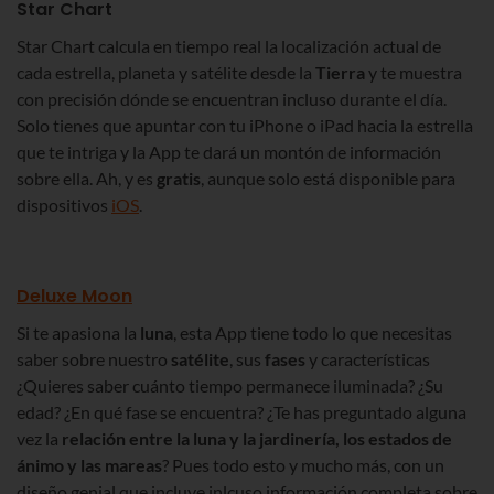
Star Chart
Star Chart calcula en tiempo real la localización actual de
cada estrella, planeta y satélite desde la
Tierra
y te muestra
con precisión dónde se encuentran incluso durante el día.
Solo tienes que apuntar con tu iPhone o iPad hacia la estrella
que te intriga y la App te dará un montón de información
sobre ella. Ah, y es
gratis
, aunque solo está disponible para
dispositivos
iOS
.
Deluxe Moon
Si te apasiona la
luna
, esta App tiene todo lo que necesitas
saber sobre nuestro
satélite
, sus
fases
y características
¿Quieres saber cuánto tiempo permanece iluminada? ¿Su
edad? ¿En qué fase se encuentra? ¿Te has preguntado alguna
vez la
relación entre la luna y la jardinería, los estados de
ánimo y las mareas
? Pues todo esto y mucho más, con un
diseño genial que incluye inlcuso información completa sobre