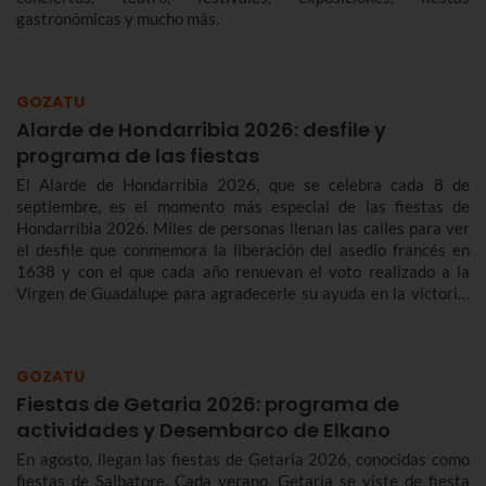
gastronómicas y mucho más.
GOZATU
Alarde de Hondarribia 2026: desfile y
programa de las fiestas
El Alarde de Hondarribia 2026, que se celebra cada 8 de
septiembre, es el momento más especial de las fiestas de
Hondarribia 2026. Miles de personas llenan las calles para ver
el desfile que conmemora la liberación del asedio francés en
1638 y con el que cada año renuevan el voto realizado a la
Virgen de Guadalupe para agradecerle su ayuda en la victoria.
Te contamos más sobre el origen y el desfile del Alarde de
Hondarribia 2026 y el programa de fiestas de Hondarribia
2026. Toma nota porque las fiestas son del 4 al 10 de
GOZATU
septiembre.
Fiestas de Getaria 2026: programa de
actividades y Desembarco de Elkano
En agosto, llegan las fiestas de Getaria 2026, conocidas como
fiestas de Salbatore. Cada verano, Getaria se viste de fiesta