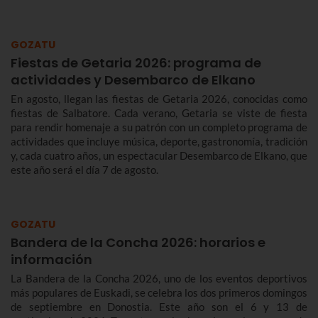
Te contamos más sobre el origen y el desfile del Alarde de
Hondarribia 2026 y el programa de fiestas de Hondarribia
2026. Toma nota porque las fiestas son del 4 al 10 de
GOZATU
septiembre.
Fiestas de Getaria 2026: programa de
actividades y Desembarco de Elkano
En agosto, llegan las fiestas de Getaria 2026, conocidas como
fiestas de Salbatore. Cada verano, Getaria se viste de fiesta
para rendir homenaje a su patrón con un completo programa de
actividades que incluye música, deporte, gastronomía, tradición
y, cada cuatro años, un espectacular Desembarco de Elkano, que
este año será el día 7 de agosto.
GOZATU
Bandera de la Concha 2026: horarios e
información
La Bandera de la Concha 2026, uno de los eventos deportivos
más populares de Euskadi, se celebra los dos primeros domingos
de septiembre en Donostia. Este año son el 6 y 13 de