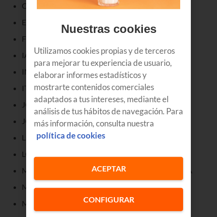
CARLOS JAVIER MEDIAVILLA PEREZ
ESTEBAN LIZARRALDE AZURMENDI
Nuestras cookies
FRANCISCO JAVIER RODRIGUEZ PIRIZ
Utilizamos cookies propias y de terceros
IANIRE FERNANDEZ CASTAÑARES
para mejorar tu experiencia de usuario,
IMANOL ANDONEGUI MENDIZABAL
elaborar informes estadísticos y
mostrarte contenidos comerciales
ITZIAR GUTIÉRREZ BARROETA
adaptados a tus intereses, mediante el
JOSE ANTONIO URALDE AZACETA
análisis de tus hábitos de navegación. Para
JOSE MARIA LARRAGUETA IRURZUN
más información, consulta nuestra
política de cookies
LEIRE EKISOAIN GORRIZ
LORENA MARIEZCURRENA HERNANDORENA
ACEPTAR
MANUEL LOPEZ DE HEREDIA LOPEZ DE ARBINA
MARIA FUENTES RETUERTO LOPEZ
CONFIGURAR
MARIA NIEVES FLORES GARRIDO