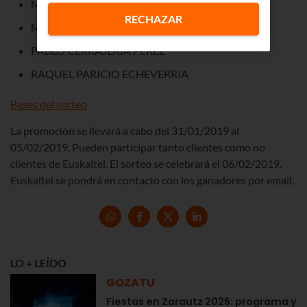
MARIA TERESA RASCON PANERO
RECHAZAR
MIKEL GIL FIDALGO
PABLO CERRAJERIA PEREZ
RAQUEL PARICIO ECHEVERRIA
Bases del sorteo
La promoción se llevará a cabo del 31/01/2019 al
05/02/2019. Pueden participar tanto clientes como no
clientes de Euskaltel. El sorteo se celebrará el 06/02/2019.
Euskaltel se pondrá en contacto con los ganadores por email.
LO + LEÍDO
GOZATU
Fiestas en Zarautz 2026: programa y