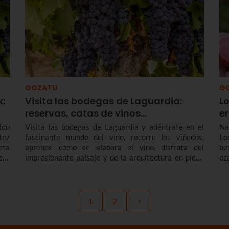
GOZATU
G
k:
Visita las bodegas de Laguardia:
Lo
reservas, catas de vinos…
e
ldu
Visita las bodegas de Laguardia y adéntrate en el
Na
tez
fascinante mundo del vino, recorre los viñedos,
Lo
eta
aprende cómo se elabora el vino, disfruta del
be
eta
impresionante paisaje y de la arquitectura en plena
ez
atu
Rioja Alavesa. Repasamos algunas bodegas para
in
rne
visitar en Laguardia, qué incluyen, las catas de vino y
pr
ola
cómo reservar estas experiencias, que son el mejor
edo
plan de un día o fin de semana con la kuadrilla, tu
1
2
>
in,
pareja o familia.