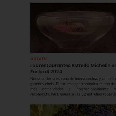
GOZATU
Los restaurantes Estrella Michelin e
Euskadi 2024
Nuestra tierra es cuna de buena cocina, y también
grandes chefs. El turismo gastronómico es uno de 
más demandados e internacionalmente 
reconocido. Para muestra las 32 estrellas reparti
en los 23 restaurantes con Estrella Michelin
Euskadi. Te presentamos la lista completa de 
restaurantes que reciben los más altos y exigen
reconocimientos.