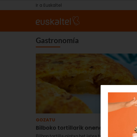
Ir a Euskaltel
Gastronomía
GOZATU
Bilboko tortillarik onena
Bilbon tortilla-pintxo bat jatea tradizio atsegin ba