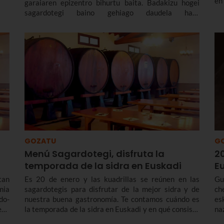
en
garaiaren epizentro bihurtu baita. Badakizu hogei
de
sagardotegi baino gehiago daudela han?
si
Astigarragako sagardotegirik onenak zein diren
kontatuko dizugu.
GOZATU
G
Menú Sagardotegi, disfruta la
2
temporada de la sidra en Euskadi
E
tan
Es 20 de enero y las kuadrillas se reúnen en las
Gu
mia
sagardotegis para disfrutar de la mejor sidra y de
ch
do-
nuestra buena gastronomía. Te contamos cuándo es
es
enu
la temporada de la sidra en Euskadi y en qué consiste
na
el tradicional Menú Sagardotegi.
Mi