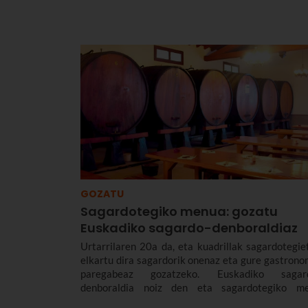
GOZATU
Sagardotegiko menua: gozatu
Euskadiko sagardo-denboraldiaz
Urtarrilaren 20a da, eta kuadrillak sagardotegie
elkartu dira sagardorik onenaz eta gure gastrono
paregabeaz gozatzeko. Euskadiko sagar
denboraldia noiz den eta sagardotegiko m
tradizionala zer den kontatuko dizugu gaur.