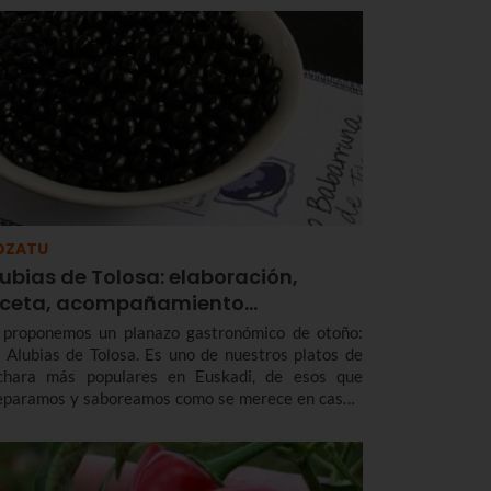
men aitorpenik goi-mailakoenak eta zorrotzenak
sotzen dituzten jatetxe guztien zerrenda.
OZATU
ubias de Tolosa: elaboración,
eceta, acompañamiento…
 proponemos un planazo gastronómico de otoño:
s Alubias de Tolosa. Es uno de nuestros platos de
chara más populares en Euskadi, de esos que
eparamos y saboreamos como se merece en casas,
okos o restaurantes. Así es la receta, la elaboración
a presentación de las Alubias de Tolosa.