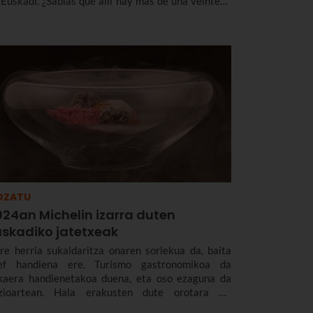
 Euskadi. ¿Sabías que allí hay más de una veintena
 sagardotegis? Te contamos cuáles son las mejores
drerías de Astigarraga.
OZATU
024an Michelin izarra duten
uskadiko jatetxeak
re herria sukaldaritza onaren sorlekua da, baita
ef handiena ere. Turismo gastronomikoa da
kaera handienetakoa duena, eta oso ezaguna da
zioartean. Hala erakusten dute orotara 32
chelin izar dituzten Euskadiko 23 jatetxeek. Hona