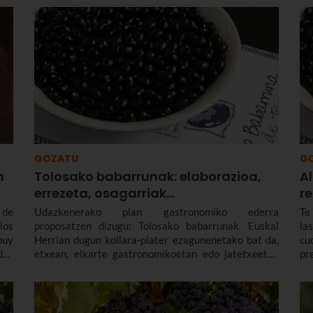
he
ja
GOZATU
G
n
Tolosako babarrunak: elaborazioa,
Al
errezeta, osagarriak…
r
 de
Udazkenerako plan gastronomiko ederra
Te
los
proposatzen dizugu: Tolosako babarrunak. Euskal
la
muy
Herrian dugun koilara-plater ezagunenetako bat da,
cu
das
etxean, elkarte gastronomikoetan edo jatetxeetan
pr
 en
behar bezala prestatzen eta dastatzen dugun
tx
los
horietakoa. Hemen duzue Tolosako babarrunen
y l
tes
errezeta, elaborazioa eta aurkezteko tankera.