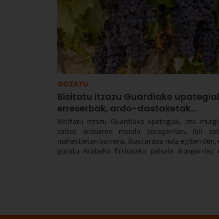
GOZATU
Bisitatu itzazu Guardiako upategia
erreserbak, ardo-dastaketak…
Bisitatu itzazu Guardiako upategiak, eta murgi
zaitez ardoaren mundu zoragarrian, ibil zai
mahastietan barrena, ikasi ardoa nola egiten den, 
gozatu Arabako Errioxako paisaia ikusgarriaz 
arkitekturaz. Hona hemen Guardian bisit
daitezkeen zenbait upategi, zer hartzen duen ba
bisitak bakoitzak, ardo-dastaketak eta n
erreserbatu esperientzia horiek, zeinak egun 
asteburu bateko planik onena baitira lagunek
bikotekidearekin edo familiarekin egiteko.