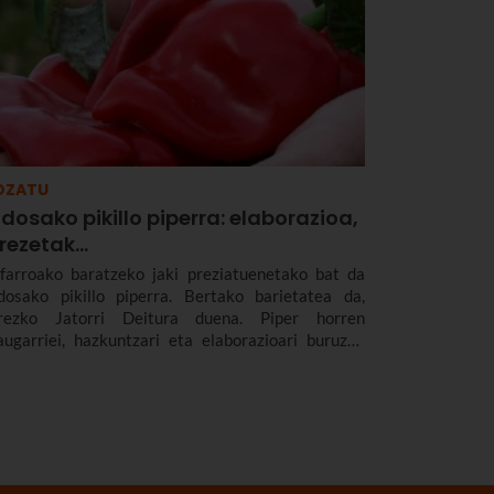
OZATU
dosako pikillo piperra: elaborazioa,
rrezetak…
farroako baratzeko jaki preziatuenetako bat da
dosako pikillo piperra. Bertako barietatea da,
rezko Jatorri Deitura duena. Piper horren
augarriei, hazkuntzari eta elaborazioari buruzko
formazio gehiago emango dizugu, eta harekin
estatzeko errezeta batzuk proposatu.