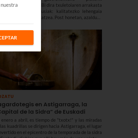
 nuestra
agunenetako bat da. Bi dira txuletoiaren arrakasta
ertzeko arrazoi nagusiak: kalitatezko lehengaia
atea eta mimoz prestatzea. Post honetan, azalduko
zugu non jan dezakezun txuletoia Bilbon.
CEPTAR
OZATU
agardotegis en Astigarraga, la
apital de la Sidra” de Euskadi
 enero a abril, es tiempo de "txotx!" y las miradas
las kuadrillas se dirigen hacia Astigarraga, el lugar
nvertido en el epicentro de la temporada de la sidra