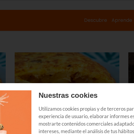
Descubre
Aprende
Nuestras cookies
Utilizamos cookies propias y de terceros pa
experiencia de usuario, elaborar informes es
GOZATU
G
mostrarte contenidos comerciales adaptado
Mejores tortillas de Bilbao
No
intereses, mediante el análisis de tus hábito
t da
Tomarse un pintxo de tortilla en Bilbao es una
Tx