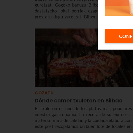
guretzat. Gogoko baduzu Bilboko tortillarik on
dastatzeko lokal berriak ezagutzea, zerrenda 
prestatu dugu zuretzat, Bilbon tortillen ibilbide 
egin eta gustukoen duzuna aukeratu dezaz
Teikeneakoa, Txintxirrikoa, El Huevo Fritokoa
ahogozoa egiten zaigu. Has gaitezen Bilb
CONF
tortillarik onenak ezagutzen.
GOZATU
Dónde comer txuleton en Bilbao
El txuleton es uno de los platos más populares
nuestra gastronomía. La receta de su éxito es 
materia prima de calidad y la cuidada elaboración.
este post recopilamos un buen lote de locales en 
que podrás comer txuleton en Bilbao.