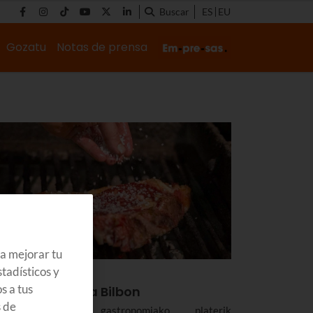
Buscar
ES
EU
Gozatu
Notas de prensa
ra mejorar tu
tadísticos y
OZATU
s a tus
n jan txuletoia Bilbon
s de
uletoia gure gastronomiako platerik