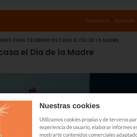
Descubre
Aprende
ANES PARA CELEBRAR EN CASA EL DÍA DE LA MADRE
casa el Día de la Madre
Nuestras cookies
Utilizamos cookies propias y de terceros pa
experiencia de usuario, elaborar informes es
mostrarte contenidos comerciales adaptado