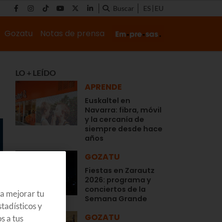
Buscar
ES
EU
Gozatu
Notas de prensa
LO + LEÍDO
APRENDE
Euskaltel en
Navarra: fibra, móvil
y la cercanía de
siempre desde hace
años
GOZATU
Fiestas en Zarautz
2026: programa y
conciertos de la
ra mejorar tu
Semana Grande
tadísticos y
GOZATU
s a tus