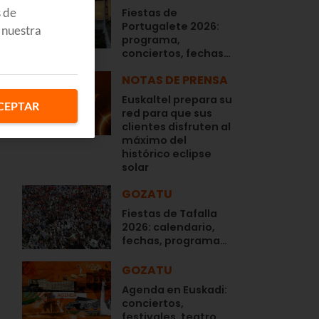
s de
Fiestas de
Portugalete 2026:
 nuestra
programa,
conciertos, fechas…
NOTAS DE PRENSA
Euskaltel prepara su
CEPTAR
red para que sus
clientes disfruten al
máximo del
histórico eclipse
solar
GOZATU
Fiestas de Tafalla
2026: calendario,
fechas, programa…
GOZATU
Agenda en Euskadi:
conciertos,
festivales, teatro,