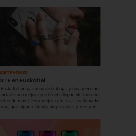
MARTPHONES
LTE en Euskaltel
 Euskaltel no paramos de trabajar y hoy queremos
unciarte una mejora que tenéis disponible todos los
ientes de móvil. Esta mejora afecta a las llamadas
 voz, que siguen siendo muy usadas y que ahora
ndrán más calidad.nnY todo gracias al VoLTE. En
ncreto, llevamos varias semanas con esta
cnología. Y ahora, con miles de llamadas ya
alizadas con éxito, queremos contarte de qué se