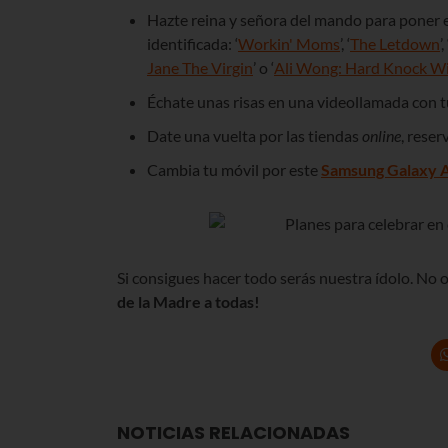
Hazte reina y señora del mando para poner en
identificada: ‘
Workin' Moms
’, ‘
The Letdown
’, 
Jane The Virgin
’ o ‘
Ali Wong: Hard Knock Wi
Échate unas risas en una videollamada con 
Date una vuelta por las tiendas
online
, rese
Cambia tu móvil por este
Samsung Galaxy 
Si consigues hacer todo serás nuestra ídolo. No o
de la Madre a todas!
NOTICIAS RELACIONADAS