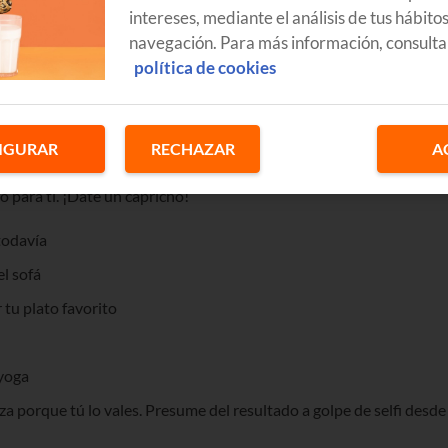
intereses, mediante el análisis de tus hábito
navegación. Para más información, consulta
política de cookies
uedoEnCasa no tiene que darte bajón,
te lo puedes montar muy
tón de ideas para que te mimes mucho. ¿Nos cuentas cómo vas a
IGURAR
RECHAZAR
A
para ti. ¡Date un capricho!
 todavía
l sofá
r tu plato favorito
 yoga
za porque tú lo vales. Presume del resultado a golpe de selfi desde