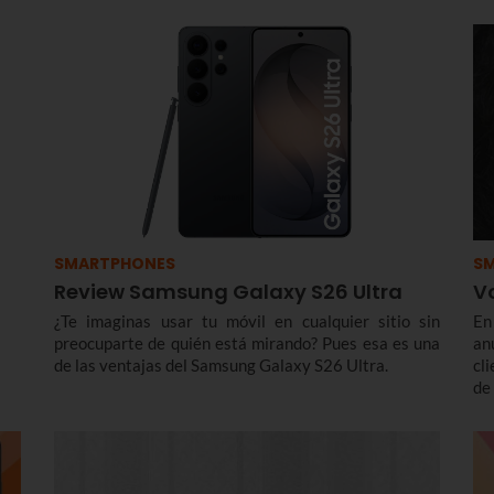
SMARTPHONES
S
Review Samsung Galaxy S26 Ultra
Vo
¿Te imaginas usar tu móvil en cualquier sitio sin
En
preocuparte de quién está mirando? Pues esa es una
an
de las ventajas del Samsung Galaxy S26 Ultra.
cl
de
te
co
te
re