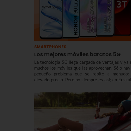
SMARTPHONES
Los mejores móviles baratos 5G
La tecnología 5G llega cargada de ventajas y ya 
muchos los móviles que las aprovechan. Sólo hay
pequeño problema que se repite a menudo:
elevado precio. Pero no siempre es así; en Euskal
tenemos smartphones con 5G asequibles para to
los bolsillos. Aquí tienes nuestra selección
teléfonos móviles 5G baratos.