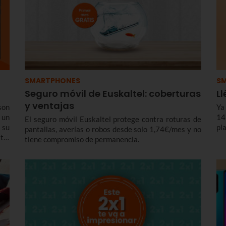
tr
SMARTPHONES
S
Seguro móvil de Euskaltel: coberturas
Ll
y ventajas
son
Ya
 un
14
El seguro móvil Euskaltel protege contra roturas de
 su
pla
pantallas, averías o robos desde solo 1,74€/mes y no
tel
tiene compromiso de permanencia.
dos
 de