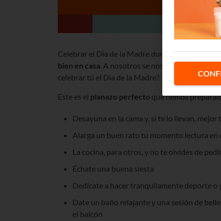
Celebrar el Día de la Madre durante el #YoMeQ
bien en casa
. A nosotros se nos ocurren un mon
CONF
celebrar tú el Día de la Madre?
Este es el
planazo perfecto
que hemos preparado 
Desayuna en la cama y, si te lo llevan, mejor
Alarga un buen rato tu momento lectura en e
La cocina, para otros, y no te olvides de pedi
Échate una buena siesta
Dedícate a hacer tranquilamente deporte o
Date un baño relajante y una sesión de belle
el balcón