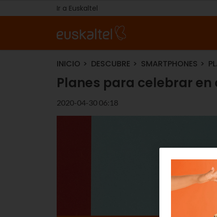
Ir a Euskaltel
INICIO
DESCUBRE
SMARTPHONES
PL
Planes para celebrar en 
2020-04-30 06:18