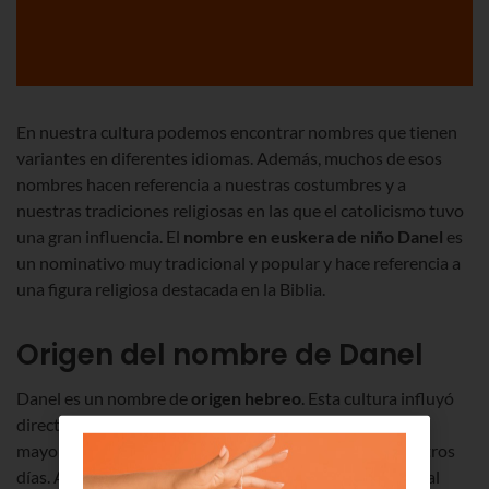
En nuestra cultura podemos encontrar nombres que tienen
variantes en diferentes idiomas. Además, muchos de esos
nombres hacen referencia a nuestras costumbres y a
nuestras tradiciones religiosas en las que el catolicismo tuvo
una gran influencia. El
nombre en euskera de niño Danel
es
un nominativo muy tradicional y popular y hace referencia a
una figura religiosa destacada en la Biblia.
Origen del nombre de Danel
Danel es un nombre de
origen hebreo
. Esta cultura influyó
directamente en el cristianismo, que ha sido la religión
mayoritaria en Europa desde la Edad Media hasta nuestros
días. Además, el nombre de Danel tiene una traducción al