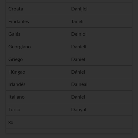
Croata
Danijiel
Findanlés
Taneli
Galés
Deiniol
Georgiano
Danieli
Griego
Daniél
Húngao
Dániel
Irlandés
Dainéal
Italiano
Daniel
Turco
Danyal
xx