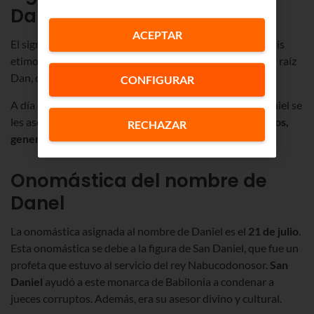
Danel
ACEPTAR
El significado del nombre de Daniel procede de su análisis
etimológico y sería “
Dios es mi juez
”. Esto procede de su raíz
Dan, que significa “juzgar” y el que quiere decir “Dios”.
CONFIGURAR
A día de hoy a los hombres que tienen el nombre de Daniel se
les asocian cualidades como el ser
organizados, analíticos,
RECHAZAR
generosos y afectuosos
.
Onomástica del nombre de
Danel
La onomástica asignada al nombre de Daniel es el
21 de julio
.
Esta onomástica se debe a la figura de San Daniel, que fue un
profeta que estuvo al servicio del rey Nabucodonosor.
San
Daniel
ayudó a este monarca de Babilonia a condenar a
jueces corruptos. Además, era su asesor divino y cultural.