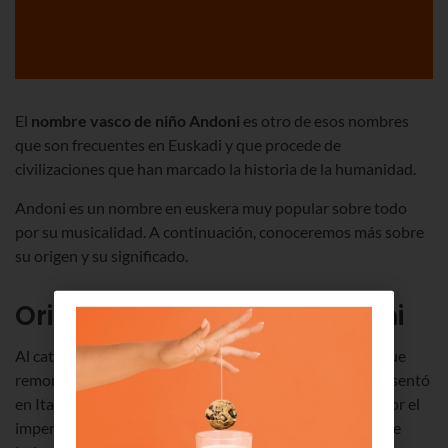
El
nombre vasco de niño Andoni
es otro de esos nombres
que son frecuentes en Euskadi y que procede de
civilizaciones que han marcado la historia de la humanidad.
Andoni es un nombre en euskera muy popular sobre todo
por su musicalidad. A continuación, conoceremos más sobre
su origen y su significado.
Origen del nombre de Andoni
Al catalogar el origen del nombre de Andoni tenemos que
remontarnos a los
etruscos
, que fue un pueblo que se asentó
en Italia durante la antigüedad y que fue conquistado por el
imperio romano. De hecho, de ahí toma su raíz el nombre