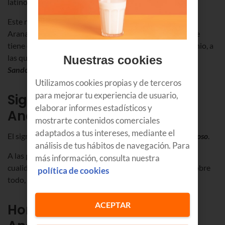
latino
Antonius
.
Este nombre se propone en el Santoral vasco (1910) de
Arana y Eleizalde como alternativa a Antonio. El nombre
tiene como referencia las ermitas dedicadas a San Antonio, a
las que tradicionalmente se las conoce en Bizkaia como
Nuestras cookies
Sandoni
.
Utilizamos cookies propias y de terceros
para mejorar tu experiencia de usuario,
Significado del nombre de
elaborar informes estadísticos y
Andoni
mostrarte contenidos comerciales
adaptados a tus intereses, mediante el
El significado directo del nombre de Andoni es ser
amoroso
.
análisis de tus hábitos de navegación. Para
A las personas que tienen este nominativo se le asignan
más información, consulta nuestra
cualidades como ser
tenaces
,
decididos
,
generosos
y sobre
política de cookies
todo,
constantes
.
ACEPTAR
Hombres con el nombre de