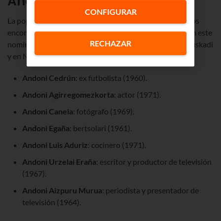
Andoni
CONFIGURAR
La popularidad del nombre de Andoni hace que podamos
encontrar a hombres de reconocido prestigio que tienen este
RECHAZAR
nominativo. Además, se trata de personas nacidas en Euskadi
y en Navarra.
Andoni Cedrún
: ex futbolista (1960).
Andoni Agirregomezkorta
: actor (1971).
Andoni Canela
: fotógrafo (1969).
Andoni Egaña
: bertsolari (1961).
Andoni Luis Aduriz
: cocinero (1971).
Andoni Urzelai Eraña
: escritor y productor de televisión
(1967).
Andoni Aizpuru Murua
: periodista y presentador de
televisión (1964).