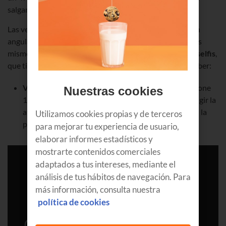
salgan movidas.
Las versiones Pro y Pro Max incluyen tres sensores gran
angular, ultra gran angular y teleobjetivo de 12 MPX. Los
mismos píxeles que la
cámara TrueDepth frontal para selfis
,
que tiene las mismas prestaciones que las traseras. A saber:
Vídeo en modo Cine
: este es el bombazo de los iPhone
Nuestras cookies
13. Cambia el enfoque de manera selectiva para dirigir la
atención hacia el prota de cada escena, jugando con la
Utilizamos cookies propias y de terceros
profundidad que tú mismo puedes ajustar.
para mejorar tu experiencia de usuario,
elaborar informes estadísticos y
mostrarte contenidos comerciales
adaptados a tus intereses, mediante el
análisis de tus hábitos de navegación. Para
más información, consulta nuestra
política de cookies