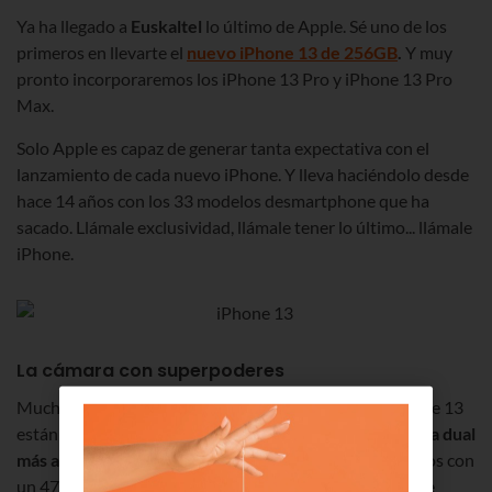
Ya ha llegado a
Euskaltel
lo último de Apple. Sé uno de los
primeros en llevarte el
nuevo iPhone 13 de 256GB
.
Y muy
pronto incorporaremos los iPhone 13 Pro y iPhone 13 Pro
Max.
Solo Apple es capaz de generar tanta expectativa con el
lanzamiento de cada nuevo iPhone. Y lleva haciéndolo desde
hace 14 años con los 33 modelos desmartphone que ha
sacado. Llámale exclusividad, llámale tener lo último... llámale
iPhone.
La cámara con superpoderes
Muchas de las novedades de la nueva generación iPhone 13
están en la cámara. Apple presenta el
sistema de cámara dual
más avanzado
, con un nuevo gran angular que hace fotos con
un 47% más de luz y estabilización óptica para que no te