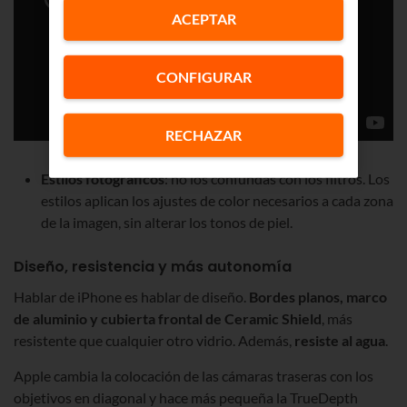
ACEPTAR
CONFIGURAR
RECHAZAR
Estilos fotográficos
: no los confundas con los filtros. Los
estilos aplican los ajustes de color necesarios a cada zona
de la imagen, sin alterar los tonos de piel.
Diseño, resistencia y más autonomía
Hablar de iPhone es hablar de diseño.
Bordes planos, marco
de aluminio y cubierta frontal de Ceramic Shield
, más
resistente que cualquier otro vidrio. Además,
resiste al agua
.
Apple cambia la colocación de las cámaras traseras con los
objetivos en diagonal y hace más pequeña la TrueDepth