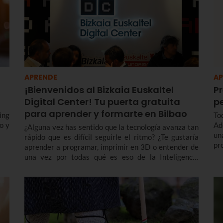
APRENDE
AP
¡Bienvenidos al Bizkaia Euskaltel
Pr
Digital Center! Tu puerta gratuita
p
para aprender y formarte en Bilbao
ing
To
o y
Ad
¿Alguna vez has sentido que la tecnología avanza tan
un
rápido que es difícil seguirle el ritmo? ¿Te gustaría
pr
aprender a programar, imprimir en 3D o entender de
có
una vez por todas qué es eso de la Inteligencia
pa
Artificial?¿Eres una persona mayor y te gustaría
adquirir competencias en el uso de móviles o apps?