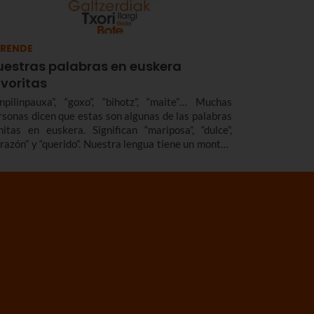
RENDE
uestras palabras en euskera
avoritas
inpilinpauxa”, “goxo”, “bihotz”, “maite”… Muchas
rsonas dicen que estas son algunas de las palabras
nitas en euskera. Significan “mariposa”, “dulce”,
orazón” y “querido”. Nuestra lengua tiene un montón
 expresiones preciosas y hemos elegido algunas de
las. Aquí encontrarás un listado de palabras en
skera, de las que te contamos el significado.
mbién recopilamos palabras en euskera bonitas,
riñosas, raras, básicas… que ampliarán tu
cabulario en euskera.