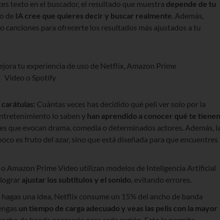
s texto en el buscador, el resultado que muestra
depende de tu
lo de
IA cree que quieres decir y buscar realmente
. Además,
s o canciones para ofrecerte los resultados más ajustados a tu
carátulas:
Cuántas veces has decidido qué peli ver solo por la
entretenimiento lo saben y
han aprendido a conocer qué te tiene
es que evocan drama, comedia o determinados actores. Además, l
oco es fruto del azar, sino que está diseñada para que encuentres
 o Amazon Prime Video utilizan modelos de Inteligencia Artificial
 lograr
ajustar los subtítulos y el sonido
, evitando errores.
 hagas una idea, Netflix consume un 15% del ancho de banda
tengas
un tiempo de carga adecuado y veas las pelis con la mayor
l ancho de banda necesario para cada región. Esto le permite,