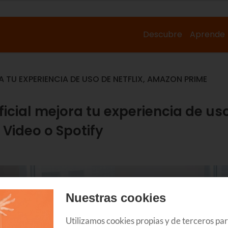
Descubre
Aprende
 TU EXPERIENCIA DE USO DE NETFLIX, AMAZON PRIME
ficial mejora tu experiencia de us
 Video o Spotify
Nuestras cookies
Utilizamos cookies propias y de terceros pa