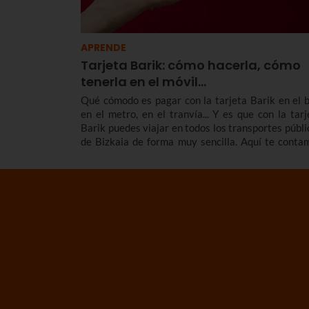
APRENDE
Tarjeta Barik: cómo hacerla, cómo
tenerla en el móvil...
Qué cómodo es pagar con la tarjeta Barik en el b
en el metro, en el tranvía... Y es que con la tarj
Barik puedes viajar en todos los transportes públi
de Bizkaia de forma muy sencilla. Aquí te conta
cómo hacer la tarjeta Barik, los tipos de Barik 
hay, cómo tener la tarjeta Barik en el móvil, opcio
de tarjeta Barik para familia numerosa, cuánto va
tarifas y mucho más.