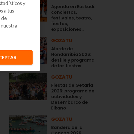
tadísticos y
Agenda en Euskadi:
s a tus
conciertos,
s de
festivales, teatro,
fiestas,
 nuestra
exposiciones…
GOZATU
Alarde de
Hondarribia 2026:
CEPTAR
desfile y programa
de las fiestas
GOZATU
Fiestas de Getaria
2026: programa de
actividades y
Desembarco de
Elkano
GOZATU
Bandera de la
Concha 2026: