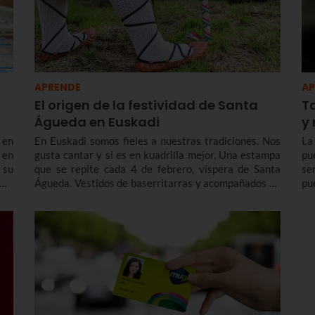
APRENDE
AP
El origen de la festividad de Santa
Ta
Águeda en Euskadi
y 
 en
En Euskadi somos fieles a nuestras tradiciones. Nos
La
 en
gusta cantar y si es en kuadrilla mejor. Una estampa
pu
 su
que se repite cada 4 de febrero, víspera de Santa
se
rma
Águeda. Vestidos de baserritarras y acompañados de
pu
las
la makila, los coros y agrupaciones recorren las calles
ta
cantando en honor a la virgen y recaudando dinero
te
para una causa benéfica. Te contamos la historia de
Santa Águeda, cómo se celebra en Bilbao y en otras
localidades de Euskadi para que no te pierdas Agate
Deuna.