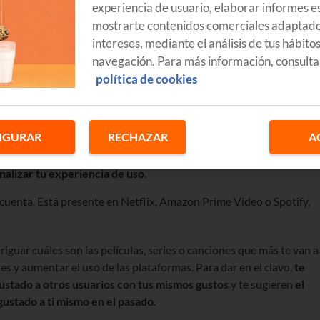
experiencia de usuario, elaborar informes es
mostrarte contenidos comerciales adaptado
intereses, mediante el análisis de tus hábito
navegación. Para más información, consulta
política de cookies
IGURAR
RECHAZAR
A
qué serie te va a gustar si has visto
“El desorden que dejas”
?
igencia Artificial
. Datos y más datos que las plataformas de
nalizar tu experiencia de uso
.
o cuenta. Está presente en Netflix, Amazon Prime Video o Spotify,
iguar cuáles son las películas, series o canciones que más te van a
es y aumentar el uso de las plataformas. Para dar en el clavo,
te
ustado a otros usuarios con tus mismos gustos
y te sugieren
el
gustado a ti mismo en el pasado
.