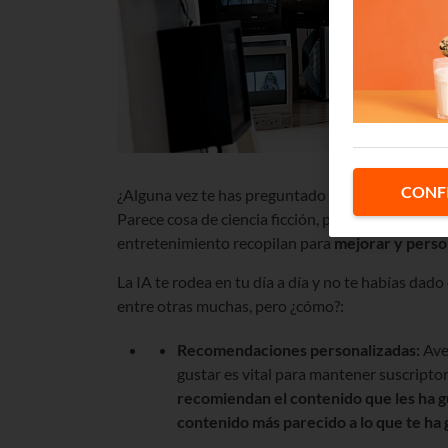
CONF
¿Alguna vez te has preguntado cómo Netflix sabe 
Parece cosa de ciencia ficción, pero no, es la
Intel
entretenimiento recopilan para
mejorar y perso
La IA te rodea en tu día a día y no te habías dad
entre otras muchas, pero ¿cómo?:
Recomendaciones personalizadas:
Aver
gustar es vital para mantener suscriptor
recomiendan el contenido que les ha g
contenido más parecido a lo que te ha 