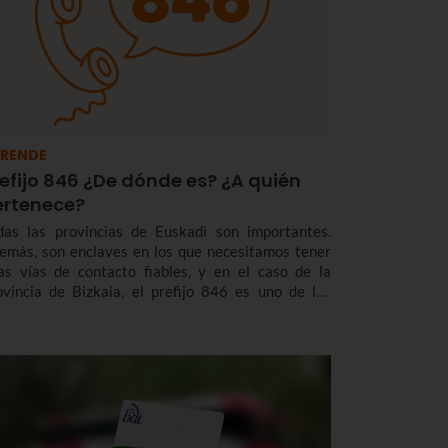
RENDE
efijo 846 ¿De dónde es? ¿A quién
ertenece?
das las provincias de Euskadi son importantes.
emás, son enclaves en los que necesitamos tener
as vías de contacto fiables, y en el caso de la
ovincia de Bizkaia, el prefijo 846 es uno de los
digos telefónicos que nos sirve para llegar a los
rticulares y a las empresas que se encuentran aquí.