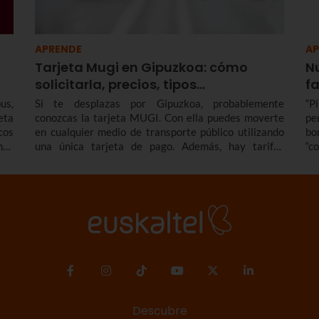
APRENDE
AP
Tarjeta Mugi en Gipuzkoa: cómo
N
solicitarla, precios, tipos…
f
us,
Si te desplazas por Gipuzkoa, probablemente
“P
eta
conozcas la tarjeta MUGI. Con ella puedes moverte
pe
cos
en cualquier medio de transporte público utilizando
bo
mos
una única tarjeta de pago. Además, hay tarifas
“c
que
especiales, descuentos y bonificaciones. Te contamos
de
nes
cómo y dónde solicitarla, qué tipos de tarjeta MUGI
el
le,
hay y cuáles son las tarifas.
eu
Ta
ca
vo
Descubre