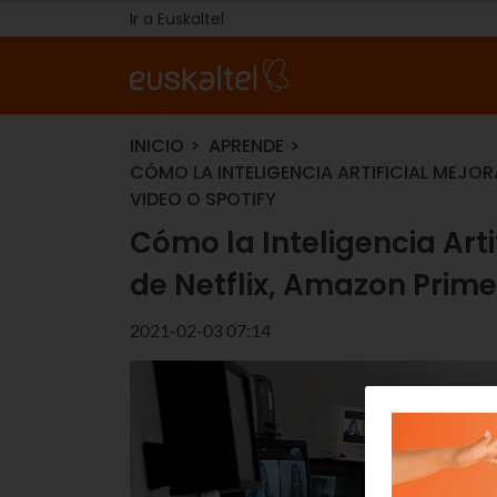
Ir a Euskaltel
INICIO
APRENDE
CÓMO LA INTELIGENCIA ARTIFICIAL MEJORA
VIDEO O SPOTIFY
Cómo la Inteligencia Arti
de Netflix, Amazon Prime
2021-02-03 07:14