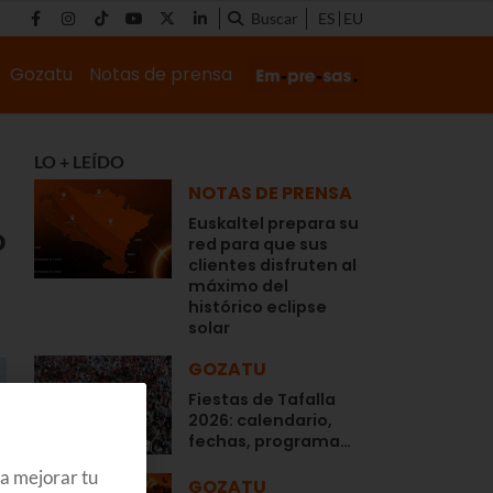
Buscar
ES
EU
Gozatu
Notas de prensa
LO + LEÍDO
NOTAS DE PRENSA
Euskaltel prepara su
o
red para que sus
clientes disfruten al
máximo del
histórico eclipse
solar
GOZATU
Fiestas de Tafalla
2026: calendario,
fechas, programa…
ra mejorar tu
GOZATU