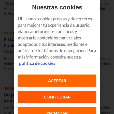
Octubre fue, sin duda, el mes de los derbis vascos. San Mamés,
Nuestras cookies
Anoeta e Ipurua acogieron los duelos más TOP entre el Athletic,
la Real...
Utilizamos cookies propias y de terceros
para mejorar tu experiencia de usuario,
elaborar informes estadísticos y
GOZATU
mostrarte contenidos comerciales
FINALIZADO
adaptados a tus intereses, mediante el
Euskaltel te invita al partido entre Real
análisis de tus hábitos de navegación. Para
Sociedad y Eibar
más información, consulta nuestra
5 de Noviembre Anoeta (Donostia) Sorteamos 4 entradas
política de cookies
dobles en palco ¡Ya tenemos los ganadores! Andres Goicoechea
Goicoechea Carlos...
ACEPTAR
SMARTPHONES
He perdido el móvil, ¿cómo puedo
CONFIGURAR
encontrarlo?
Los contactos, las fotos, los vídeos… Gran parte de nuestra vida
está almacenada en nuestro Smartphone.. Pero, ¿qué hacer
RECHAZAR