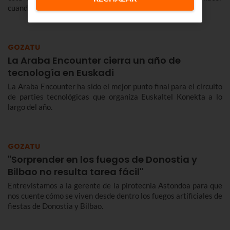
cuando lo perdemos? Te lo contamos.
GOZATU
La Araba Encounter cierra un año de
tecnología en Euskadi
La Araba Encounter ha sido el mejor punto final para el circuito
de parties tecnológicas que organiza Euskaltel Konekta a lo
largo del año.
GOZATU
"Sorprender en los fuegos de Donostia y
Bilbao no resulta tarea fácil"
Entrevistamos a la gerente de la pirotecnia Astondoa para que
nos cuente cómo se viven desde dentro los fuegos artificiales de
fiestas de Donostia y Bilbao.