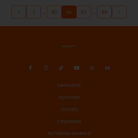
<
1
...
85
86
87
...
89
>
Descubre
Aprende
Gozatu
Empresas
Nombres euskera