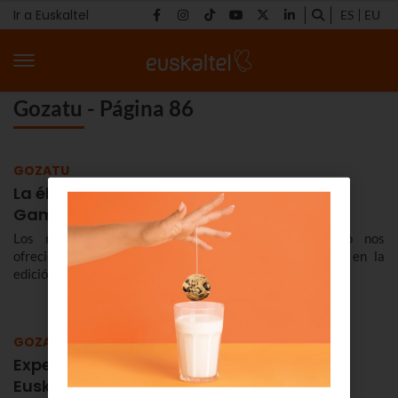
Ir a Euskaltel
ES
EU
Gozatu - Página 86
GOZATU
La élite del videojuego se reúne en
Gamegune
Los mejores jugadores de Hearthstone del mundo nos
ofrecieron una competición espectacular en Donostia en la
edición de Gamegune 2016.
GOZATU
Experiencia derbis entre los clientes de
Euskaltel