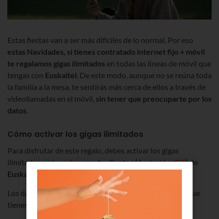
Estas fiestas van a ser más difíciles de lo normal. Por eso
estas Navidades, si tienes contratado internet fijo + móvil
te regalamos gigas ilimitados
en todas las líneas de móvil que
tengas con
Euskaltel
. De este modo, aunque no se reúna toda
la familia a la mesa, te sentirás más cerca de ellos a través de
videollamadas en el móvil,
sin tener que preocuparte por los
datos
.
Cómo activar los gigas ilimitados
Para disfrutar de este regalo, debes activar los gigas
ilimitados en la
web
o app de clientes (
Android
e
iOS
)
de
Euskaltel hasta el 7 de enero
.
Los datos de regalo se consumirán antes que los gigas que
tienes contratados en tu tarifa e incluyen roaming.