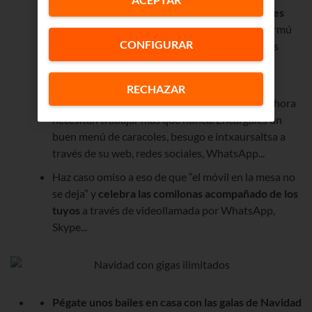
Felicita y
apoya en sus redes sociales a los bares
donde solías quedar para brindar y tomar el vermú
CONFIGURAR
en Navidades. Agradecerán escuchar cuánto los
echas de menos.
Deja que
RECHAZAR
tu restaurante favorito prepare la cena por ti
, ahora
necesitan trabajar más que nunca. Encárgales un
buen menú de caracoles, besugo e intxaursaltsa a
través de su web, redes sociales, WhatsApp...
Haz caso omiso a eso de que “el móvil en la mesa no
se deja” y
celebra las comilonas acompañado de los
tuyos
a través de videollamada por WhatsApp,
Skype...
Pégate unos bailes en casa con las galas de Navidad