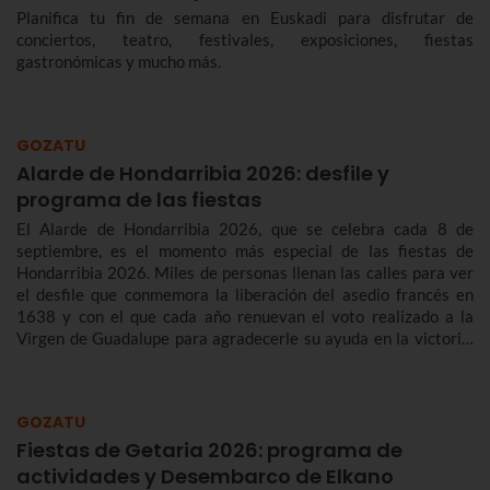
Planifica tu fin de semana en Euskadi para disfrutar de
conciertos, teatro, festivales, exposiciones, fiestas
gastronómicas y mucho más.
GOZATU
Alarde de Hondarribia 2026: desfile y
programa de las fiestas
El Alarde de Hondarribia 2026, que se celebra cada 8 de
septiembre, es el momento más especial de las fiestas de
Hondarribia 2026. Miles de personas llenan las calles para ver
el desfile que conmemora la liberación del asedio francés en
1638 y con el que cada año renuevan el voto realizado a la
Virgen de Guadalupe para agradecerle su ayuda en la victoria.
Te contamos más sobre el origen y el desfile del Alarde de
Hondarribia 2026 y el programa de fiestas de Hondarribia
2026. Toma nota porque las fiestas son del 4 al 10 de
GOZATU
septiembre.
Fiestas de Getaria 2026: programa de
actividades y Desembarco de Elkano