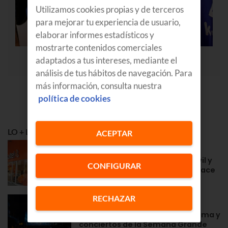
Utilizamos cookies propias y de terceros
para mejorar tu experiencia de usuario,
elaborar informes estadísticos y
mostrarte contenidos comerciales
adaptados a tus intereses, mediante el
análisis de tus hábitos de navegación. Para
más información, consulta nuestra
política de cookies
LO + LEÍDO
ACEPTAR
APRENDE
Euskaltel en Navarra: fibra, móvil y
CONFIGURAR
la cercanía de siempre desde hace
años
RECHAZAR
GOZATU
Fiestas en Zarautz 2026: programa y
conciertos de la Semana Grande