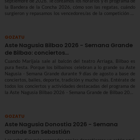
septiembre de 2026. Te contamos los horarios y el programa de
la Bandera de la Concha 2026, cómo son las regatas, cuándo
surgieron y repasamos los vencedores/as de la competición de
traineras más importante de la temporada.n
GOZATU
Aste Nagusia Bilbao 2026 - Semana Grande
de Bilbao: conciertos…
Cuando Marijaia sale al balcón del teatro Arriaga, Bilbao es
pura fiesta. Porque los bilbaínos celebran a lo grande su Aste
Nagusia - Semana Grande durante 9 días de agosto a base de
conciertos, bailes, deporte, tradición y mucho más. Entérate de
todos los conciertos y actividades destacadas del programa de
la Aste Nagusia Bilbao 2026 - Semana Grande de Bilbao 2026
del 22 al 30 de agosto.
GOZATU
Aste Nagusia Donostia 2026 - Semana
Grande San Sebastián
Los ocho días más esperados por los donostiarras ya están aquí.