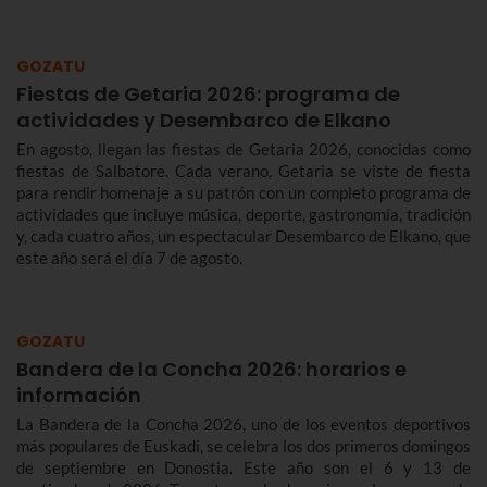
Te contamos más sobre el origen y el desfile del Alarde de
Hondarribia 2026 y el programa de fiestas de Hondarribia
2026. Toma nota porque las fiestas son del 4 al 10 de
GOZATU
septiembre.
Fiestas de Getaria 2026: programa de
actividades y Desembarco de Elkano
En agosto, llegan las fiestas de Getaria 2026, conocidas como
fiestas de Salbatore. Cada verano, Getaria se viste de fiesta
para rendir homenaje a su patrón con un completo programa de
actividades que incluye música, deporte, gastronomía, tradición
y, cada cuatro años, un espectacular Desembarco de Elkano, que
este año será el día 7 de agosto.
GOZATU
Bandera de la Concha 2026: horarios e
información
La Bandera de la Concha 2026, uno de los eventos deportivos
más populares de Euskadi, se celebra los dos primeros domingos
de septiembre en Donostia. Este año son el 6 y 13 de