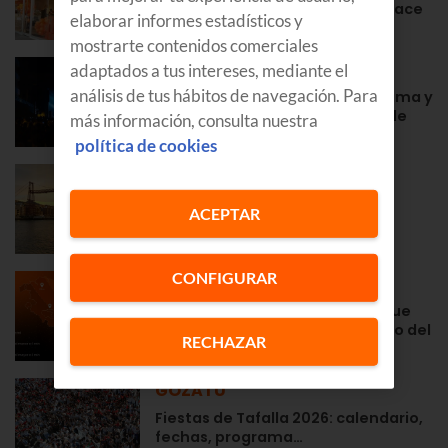
la cercanía de siempre desde hace
elaborar informes estadísticos y
años
mostrarte contenidos comerciales
GOZATU
adaptados a tus intereses, mediante el
análisis de tus hábitos de navegación. Para
Fiestas en Zarautz 2026: programa y
conciertos de la Semana Grande
más información, consulta nuestra
política de cookies
GOZATU
Fiestas de Portugalete 2026:
ACEPTAR
programa, conciertos, fechas…
CONFIGURAR
NOTAS DE PRENSA
Euskaltel prepara su red para que
sus clientes disfruten al máximo del
RECHAZAR
histórico eclipse solar
GOZATU
Fiestas de Tafalla 2026: calendario,
fechas, programa…