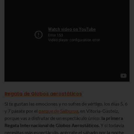
Regata de Globos aerostáticos
Si te gustan las emociones y no sufres de vértigo, los días 5, 6
y 7 pásate por el
parque de Salburua
, en Vitoria-Gasteiz,
porque vas a disfrutar de un espectáculo único:
la primera
Regata Internacional de Globos Aerostáticos
. Y si todavía
necesitas más espectáculo, acércate el sábado por la noche