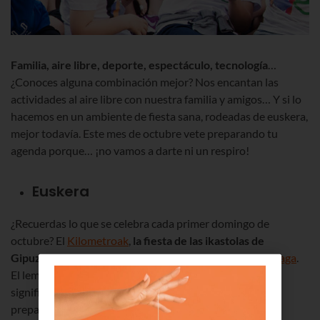
Familia, aire libre, deporte, espectáculo, tecnología
…
¿Conoces alguna combinación mejor? Nos encantan las
actividades al aire libre con nuestra familia y amigos… Y si lo
hacemos en un ambiente de fiesta sana, rodeadas de euskera,
mejor todavía. Este mes de octubre vete preparando tu
agenda porque… ¡no vamos a darte ni un respiro!
Euskera
¿Recuerdas lo que se celebra cada primer domingo de
octubre? El
Kilometroak
,
la fiesta de las ikastolas de
Gipuzkoa
, que este año se celebra en
Urretxu
y
Zumarraga
.
El lema Zubiak batuz, o sea, tendiendo puentes. Y eso
significa trabajo en equipo y pluralidad. Así que vete
preparándote para el circuito de este año, de casi 6