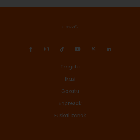
Ezagutu
Ikasi
Gozatu
Enpresak
Euskal izenak