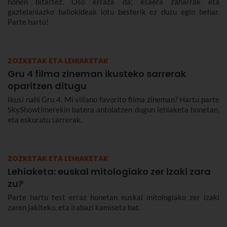
honen bitartez. Oso erraza da; esaera zaharrak eta
gaztelaniazko baliokideak lotu besterik ez duzu egin behar.
Parte hartu!
ZOZKETAK ETA LEHIAKETAK
Gru 4 filma zineman ikusteko sarrerak
oparitzen ditugu
Ikusi nahi Gru 4. Mi villano favorito filma zineman? Hartu parte
SkyShowtimerekin batera antolatzen dugun lehiaketa honetan,
eta eskuratu sarrerak.
ZOZKETAK ETA LEHIAKETAK
Lehiaketa: euskal mitologiako zer izaki zara
zu?
Parte hartu test erraz honetan euskal mitologiako zer izaki
zaren jakiteko, eta irabazi kamiseta bat.