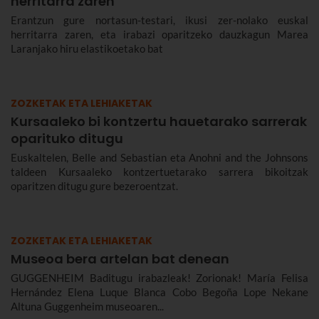
herritarra zaren
Erantzun gure nortasun-testari, ikusi zer-nolako euskal
herritarra zaren, eta irabazi oparitzeko dauzkagun Marea
Laranjako hiru elastikoetako bat
ZOZKETAK ETA LEHIAKETAK
Kursaaleko bi kontzertu hauetarako sarrerak
oparituko ditugu
Euskaltelen, Belle and Sebastian eta Anohni and the Johnsons
taldeen Kursaaleko kontzertuetarako sarrera bikoitzak
oparitzen ditugu gure bezeroentzat.
ZOZKETAK ETA LEHIAKETAK
Museoa bera artelan bat denean
GUGGENHEIM Baditugu irabazleak! Zorionak! María Felisa
Hernández Elena Luque Blanca Cobo Begoña Lope Nekane
Altuna Guggenheim museoaren...