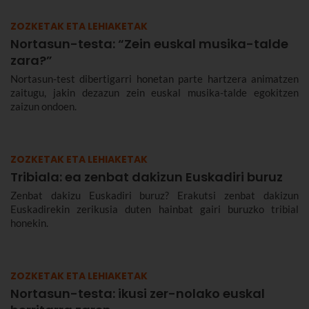
ZOZKETAK ETA LEHIAKETAK
Nortasun-testa: “Zein euskal musika-talde
zara?”
Nortasun-test dibertigarri honetan parte hartzera animatzen
zaitugu, jakin dezazun zein euskal musika-talde egokitzen
zaizun ondoen.
ZOZKETAK ETA LEHIAKETAK
Tribiala: ea zenbat dakizun Euskadiri buruz
Zenbat dakizu Euskadiri buruz? Erakutsi zenbat dakizun
Euskadirekin zerikusia duten hainbat gairi buruzko tribial
honekin.
ZOZKETAK ETA LEHIAKETAK
Nortasun-testa: ikusi zer-nolako euskal