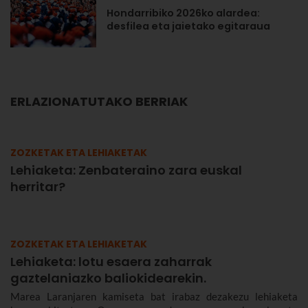
Hondarribiko 2026ko alardea:
desfilea eta jaietako egitaraua
ERLAZIONATUTAKO BERRIAK
ZOZKETAK ETA LEHIAKETAK
Lehiaketa: Zenbateraino zara euskal
herritar?
ZOZKETAK ETA LEHIAKETAK
Lehiaketa: lotu esaera zaharrak
gaztelaniazko baliokidearekin.
Marea Laranjaren kamiseta bat irabaz dezakezu lehiaketa