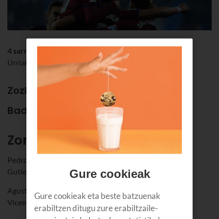
4 sarrera bikoitz
Urriak 21 - Ipurua (Eibar)
Zozketa hau bukatu da.
Baditugu irabazleak!
Zorionak!
Pedro Antonio
Gutierrez López
Gure cookieak
Agustin
Gure cookieak eta beste batzuenak
Vicente Vicente
erabiltzen ditugu zure erabiltzaile-