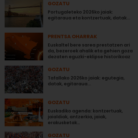
GOZATU
Portugaleteko 2026ko jaiak:
egitaraua eta kontzertuak, datak...
PRENTSA OHARRAK
Euskaltel bere sarea prestatzen ari
da, bezeroek ahalik eta gehien goza
dezaten eguzki-eklipse historikoaz
GOZATU
Tafallako 2026ko jaiak: egutegia,
datak, egitaraua...
GOZATU
Euskadiko agenda: kontzertuak,
jaialdiak, antzerkia, jaiak,
erakusketak…
GOZATU