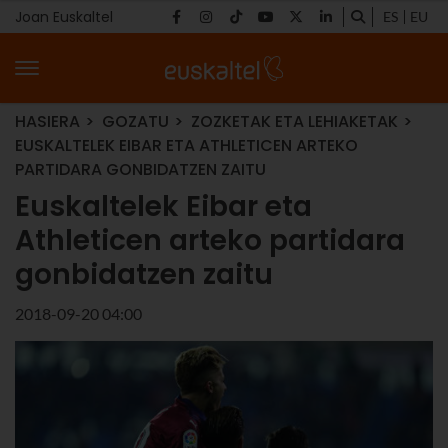
Joan Euskaltel
ES
EU
HASIERA
GOZATU
ZOZKETAK ETA LEHIAKETAK
EUSKALTELEK EIBAR ETA ATHLETICEN ARTEKO
PARTIDARA GONBIDATZEN ZAITU
Euskaltelek Eibar eta
Athleticen arteko partidara
gonbidatzen zaitu
2018-09-20 04:00