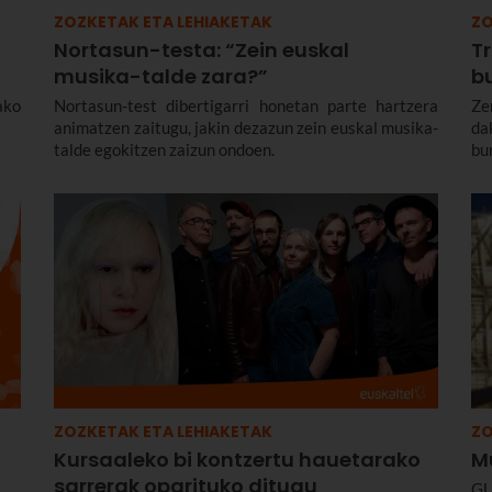
ZOZKETAK ETA LEHIAKETAK
ZO
Nortasun-testa: “Zein euskal
Tr
musika-talde zara?”
b
ako
Nortasun-test dibertigarri honetan parte hartzera
Ze
animatzen zaitugu, jakin dezazun zein euskal musika-
da
talde egokitzen zaizun ondoen.
bu
ZOZKETAK ETA LEHIAKETAK
ZO
Kursaaleko bi kontzertu hauetarako
M
sarrerak oparituko ditugu
GU