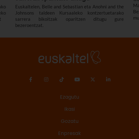
Ma
ako
Euskaltelen, Belle and Sebastian eta Anohni and the
B
eko
Johnsons taldeen Kursaaleko kontzertuetarako
mu
t
sarrera bikoitzak oparitzen ditugu gure
bezeroentzat.
Ezagutu
Ikasi
Gozatu
Enpresak