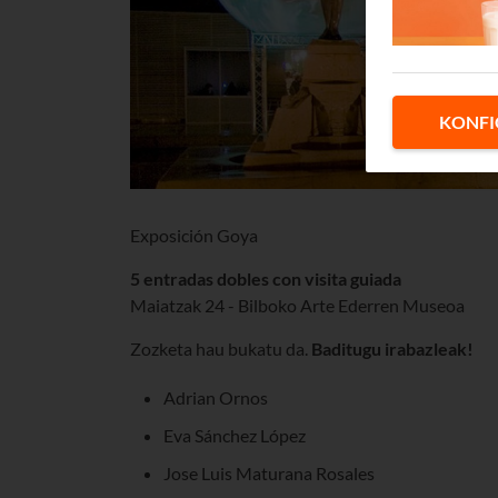
KONFI
Exposición Goya
5 entradas dobles con visita guiada
Maiatzak 24 - Bilboko Arte Ederren Museoa
Zozketa hau bukatu da.
Baditugu irabazleak!
Adrian Ornos
Eva Sánchez López
Jose Luis Maturana Rosales