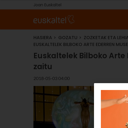
Joan Euskaltel
HASIERA
GOZATU
ZOZKETAK ETA LEHI
EUSKALTELEK BILBOKO ARTE EDERREN MUS
Euskaltelek Bilboko Art
zaitu
2018-05-03 04:00