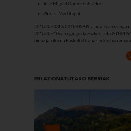
Jose Miguel Gomez Labrador
Ziortza Martitegui
2018/05/03tik 2018/05/09ra bitartean izango da
2018/05/10ean egingo da zozketa, eta 2018/05/1
bidez jarriko da Euskaltel irabazleekin harreman
ERLAZIONATUTAKO BERRIAK