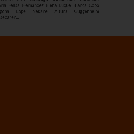
ría Felisa Hernández Elena Luque Blanca Cobo
egoña Lope Nekane Altuna Guggenheim
seoaren...