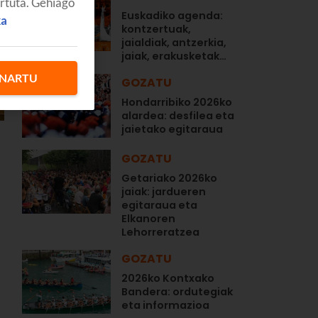
artuta. Gehiago
Euskadiko agenda:
ka
kontzertuak,
jaialdiak, antzerkia,
jaiak, erakusketak…
NARTU
GOZATU
Hondarribiko 2026ko
alardea: desfilea eta
jaietako egitaraua
GOZATU
Getariako 2026ko
jaiak: jardueren
egitaraua eta
Elkanoren
Lehorreratzea
GOZATU
2026ko Kontxako
Bandera: ordutegiak
eta informazioa