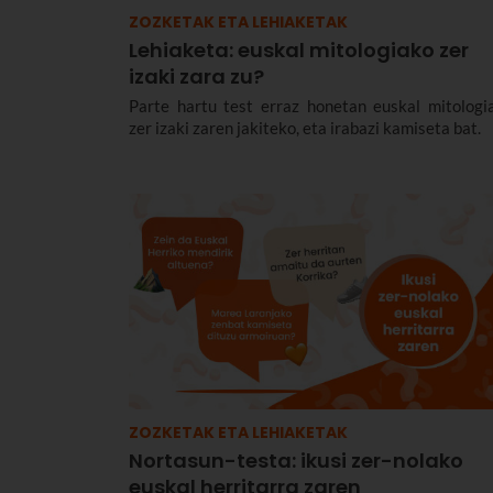
ZOZKETAK ETA LEHIAKETAK
Lehiaketa: euskal mitologiako zer
izaki zara zu?
Parte hartu test erraz honetan euskal mitologi
zer izaki zaren jakiteko, eta irabazi kamiseta bat.
ZOZKETAK ETA LEHIAKETAK
Nortasun-testa: ikusi zer-nolako
euskal herritarra zaren