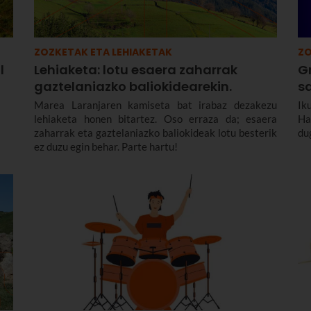
ZOZKETAK ETA LEHIAKETAK
ZO
l
Lehiaketa: lotu esaera zaharrak
G
gaztelaniazko baliokidearekin.
s
Marea Laranjaren kamiseta bat irabaz dezakezu
Ik
lehiaketa honen bitartez. Oso erraza da; esaera
Ha
zaharrak eta gaztelaniazko baliokideak lotu besterik
du
ez duzu egin behar. Parte hartu!