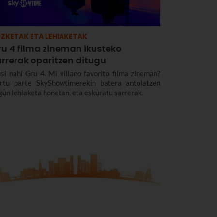
ZKETAK ETA LEHIAKETAK
ru 4 filma zineman ikusteko
arrerak oparitzen ditugu
usi nahi Gru 4. Mi villano favorito filma zineman?
rtu parte SkyShowtimerekin batera antolatzen
gun lehiaketa honetan, eta eskuratu sarrerak.