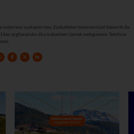
 indarrean sustapen hau. Euskaltelen bezeroentzat bakarrik da.
4an argitaratuko dira irabazleen izenak webgunean. Telefono
etan.