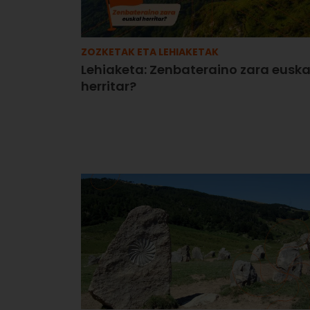
ZOZKETAK ETA LEHIAKETAK
Lehiaketa: Zenbateraino zara euska
herritar?