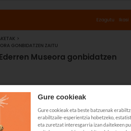
Ezagutu
Ikasi
AKETAK
EORA GONBIDATZEN ZAITU
e Ederren Museora gonbidatzen
Gure cookieak
Gure cookieak eta beste batzuenak erabiltz
erabiltzaile-esperientzia hobetzeko, estatis
eta zuretzat interesgarria izan daitekeen pu