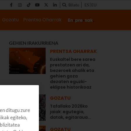
Bilatu
ES
EU
Gozatu
Prentsa Oharrak
GEHIEN IRAKURRIENA
PRENTSA OHARRAK
Euskaltel bere sarea
prestatzen ari da,
bezeroek ahalik eta
gehien goza
dezaten eguzki-
eklipse historikoaz
GOZATU
Tafallako 2026ko
en ditugu zure
jaiak: egutegia,
tikak egiteko,
datak, egitaraua...
blizitatea
GOZATU