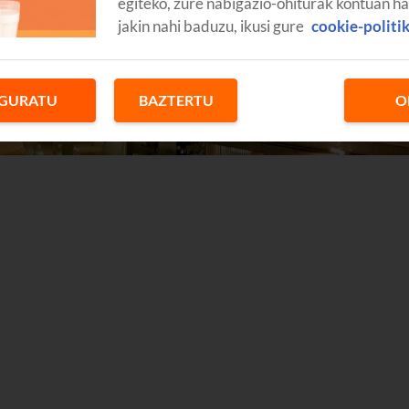
egiteko, zure nabigazio-ohiturak kontuan h
jakin nahi baduzu, ikusi gure
cookie-politi
GURATU
BAZTERTU
O