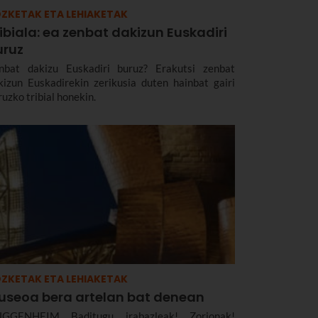
ZKETAK ETA LEHIAKETAK
ibiala: ea zenbat dakizun Euskadiri
uruz
nbat dakizu Euskadiri buruz? Erakutsi zenbat
kizun Euskadirekin zerikusia duten hainbat gairi
ruzko tribial honekin.
ZKETAK ETA LEHIAKETAK
useoa bera artelan bat denean
GGENHEIM Baditugu irabazleak! Zorionak!