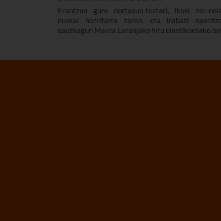
Erantzun gure nortasun-testari, ikusi zer-nol
euskal herritarra zaren, eta irabazi oparitz
dauzkagun Marea Laranjako hiru elastikoetako ba