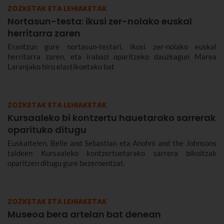
ZOZKETAK ETA LEHIAKETAK
Nortasun-testa: ikusi zer-nolako euskal
herritarra zaren
Erantzun gure nortasun-testari, ikusi zer-nolako euskal
herritarra zaren, eta irabazi oparitzeko dauzkagun Marea
Laranjako hiru elastikoetako bat
ZOZKETAK ETA LEHIAKETAK
Kursaaleko bi kontzertu hauetarako sarrerak
oparituko ditugu
Euskaltelen, Belle and Sebastian eta Anohni and the Johnsons
taldeen Kursaaleko kontzertuetarako sarrera bikoitzak
oparitzen ditugu gure bezeroentzat.
ZOZKETAK ETA LEHIAKETAK
Museoa bera artelan bat denean