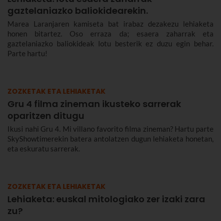
gaztelaniazko baliokidearekin.
Marea Laranjaren kamiseta bat irabaz dezakezu lehiaketa
honen bitartez. Oso erraza da; esaera zaharrak eta
gaztelaniazko baliokideak lotu besterik ez duzu egin behar.
Parte hartu!
ZOZKETAK ETA LEHIAKETAK
Gru 4 filma zineman ikusteko sarrerak
oparitzen ditugu
Ikusi nahi Gru 4. Mi villano favorito filma zineman? Hartu parte
SkyShowtimerekin batera antolatzen dugun lehiaketa honetan,
eta eskuratu sarrerak.
ZOZKETAK ETA LEHIAKETAK
Lehiaketa: euskal mitologiako zer izaki zara
zu?