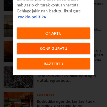
Nagusiko egitaraua eta kontzertuak
nabigazio-ohiturak kontuan hartuta.
Gehiago jakin nahi baduzu, ikusi gure
cookie-politika
GOZATU
Portugaleteko 2026ko jaiak:
egitaraua eta kontzertuak, datak...
ONARTU
PRENTSA OHARRAK
KONFIGURATU
Euskaltel bere sarea prestatzen ari
da, bezeroek ahalik eta gehien goza
dezaten eguzki-eklipse historikoaz
BAZTERTU
GOZATU
Tafallako 2026ko jaiak: egutegia,
datak, egitaraua...
GOZATU
Euskadiko agenda: kontzertuak,
jaialdiak, antzerkia, jaiak,