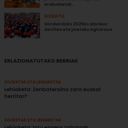
erakusketak…
GOZATU
Hondarribiko 2026ko alardea:
desfilea eta jaietako egitaraua
ERLAZIONATUTAKO BERRIAK
ZOZKETAK ETA LEHIAKETAK
Lehiaketa: Zenbateraino zara euskal
herritar?
ZOZKETAK ETA LEHIAKETAK
Lehiaketa: lotu esaera zaharrak