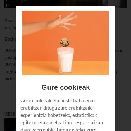
5 sarrera laukoitz
Abenduaren 29a - San Mames (Bilbo)
Zozketa hau bukatu da.
2018/11/27tik 2018/12/02ra bitartean izango da indarrean
sustapen hau. Euskaltelen bezeroentzat bakarrik da.
2018/12/03an egingo da zozketa, eta 2018/12/10ean
argitaratuko dira irabazleen izenak webgunean. Telefono
bidez jarriko da Euskaltel irabazleekin harremanetan.
Gure cookieak
Gure cookieak eta beste batzuenak
erabiltzen ditugu zure erabiltzaile-
GEHIEN IRAKURRIENA
esperientzia hobetzeko, estatistikak
GOZATU
egiteko, eta zuretzat interesgarria izan
daitekeen publizitatea egiteko, zure
Zarauzko 2026ko jaiak: Aste