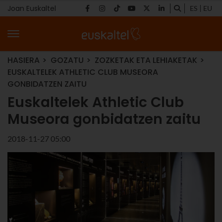
Joan Euskaltel
ES
EU
HASIERA
GOZATU
ZOZKETAK ETA LEHIAKETAK
EUSKALTELEK ATHLETIC CLUB MUSEORA
GONBIDATZEN ZAITU
Euskaltelek Athletic Club
Museora gonbidatzen zaitu
2018-11-27 05:00