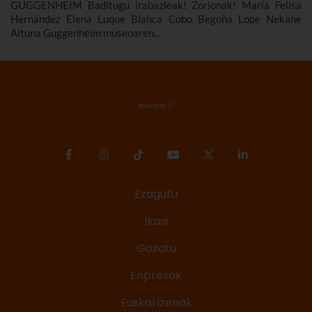
GUGGENHEIM Baditugu irabazleak! Zorionak! María Felisa
Hernández Elena Luque Blanca Cobo Begoña Lope Nekane
Altuna Guggenheim museoaren...
Ezagutu
Ikasi
Gozatu
Enpresak
Euskal izenak