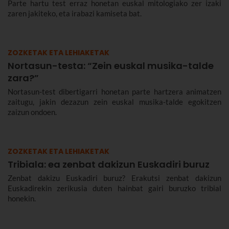
Parte hartu test erraz honetan euskal mitologiako zer izaki
zaren jakiteko, eta irabazi kamiseta bat.
ZOZKETAK ETA LEHIAKETAK
Nortasun-testa: “Zein euskal musika-talde
zara?”
Nortasun-test dibertigarri honetan parte hartzera animatzen
zaitugu, jakin dezazun zein euskal musika-talde egokitzen
zaizun ondoen.
ZOZKETAK ETA LEHIAKETAK
Tribiala: ea zenbat dakizun Euskadiri buruz
Zenbat dakizu Euskadiri buruz? Erakutsi zenbat dakizun
Euskadirekin zerikusia duten hainbat gairi buruzko tribial
honekin.