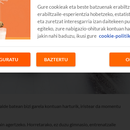
Gure cookieak eta beste batzuenak erabiltz
erabiltzaile-esperientzia hobetzeko, estatis
eta zuretzat interesgarria izan daitekeen pu
egiteko, zure nabigazio-ohiturak kontuan h
jakin nahi baduzu, ikusi gure
cookie-politi
GURATU
BAZTERTU
O
lde batean bizi garela kontuan harturik, iristear da momentu
irain agertzeko. Horretarako, ez duzu gimnasio, entrenatzaile