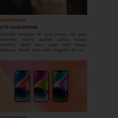
MARTPHONEAK
oLTE Euskaltelek
skaltelen etengabe ari gara lanean, eta, gaur,
gikorreko bezero guztiek eskura duzuen
bekuntza baten berri eman nahi dizugu.
bekuntza horrek ahots-deiei eragiten die, asko
iten baitira, eta hemendik aurrera kalitate
ndiagoa izango dute.nnEta hori guztia VoLTEri
ker. Zenbait aste daramatzagu teknologia horrekin.
a, orain, milaka dei arazorik gabe egin ondoren,
aldu nahi dizugu zer den eta zergatik den
uragarria zuretzat.
MARTPHONEAK