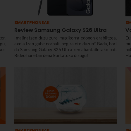
SMARTPHONEAK
S
Review Samsung Galaxy S26 Ultra
V
or.
Imajinatzen duzu zure mugikorra edonon erabiltzea,
Eu
gu,
axola izan gabe norbait begira ote duzun? Bada, hori
mu
kus
da Samsung Galaxy S26 Ultra-ren abantailetako bat.
ho
Bideo honetan dena kontatuko dizugu!
Ho
eg
ha
es
Et
az
on
SMARTPHONEAK
S