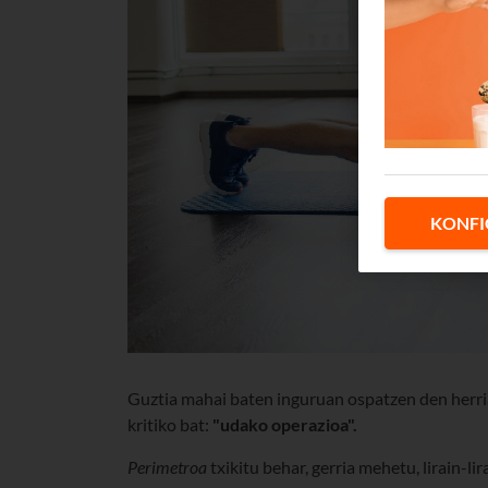
KONFI
Guztia mahai baten inguruan ospatzen den herria
kritiko bat:
"udako operazioa".
Perimetroa
txikitu behar, gerria mehetu, lirain-l