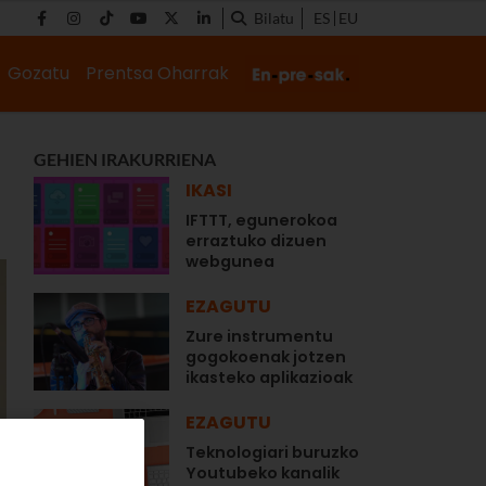
Bilatu
ES
EU
Gozatu
Prentsa Oharrak
GEHIEN IRAKURRIENA
IKASI
IFTTT, egunerokoa
erraztuko dizuen
webgunea
EZAGUTU
Zure instrumentu
gogokoenak jotzen
ikasteko aplikazioak
EZAGUTU
Teknologiari buruzko
Youtubeko kanalik