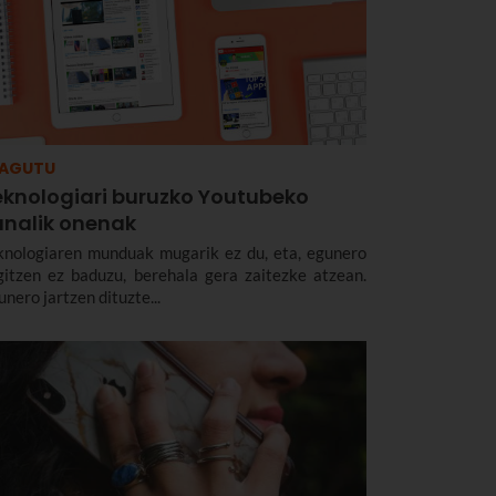
ZAGUTU
eknologiari buruzko Youtubeko
analik onenak
knologiaren munduak mugarik ez du, eta, egunero
gitzen ez baduzu, berehala gera zaitezke atzean.
nero jartzen dituzte...