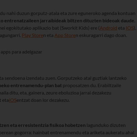
andu nahi duzun gorputz-atala eta zure eguneroko agenda kontuan
o entrenatzaileen jarraibideak biltzen dituzten bideoak daude.
i egokitutako aplikazio bat (Sworkit Kids) ere (
Android
eta
IOS
),
lagungarri.
Play Store
n eta
App Store
n eskuragarri dago doan.
eta sendoena izendatu zuen. Gorputzeko atal guztiak lantzeko
neko entrenamendu-plan bat
proposatzen du. Erabiltzaile
aila ditu, eta, gainera, zeure eboluzioa jarrai dezakezu
t eta
iOS
entzat doan lor dezakezu.
tzen eta erresistentzia fisikoa hobetzen
lagunduko dizuten
di berean gogorra: hainbat entrenamendu eta ariketa aukeratu ahal