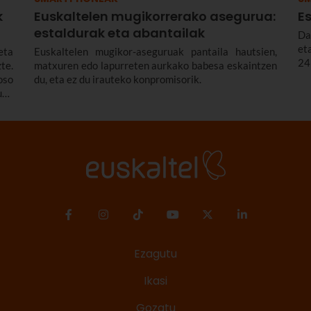
k
Euskaltelen mugikorrerako asegurua:
Es
estaldurak eta abantailak
Da
et
eta
Euskaltelen mugikor-aseguruak pantaila hautsien,
24
te.
matxuren edo lapurreten aurkako babesa eskaintzen
oso
du, eta ez du irauteko konpromisorik.
ugu
ota
dun
Ezagutu
Ikasi
Gozatu