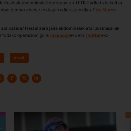
ak, flexioak, abdominalak eta steps-up. HIITek ariketa bakoitza
zenbat denbora beharko dugun adierazten digu.
Play Store
n
 aplikazioa? Hasi al zara jada abdominalak eta ipurmasailak
e "udako operazioa" gure
Facebook
eko eta
Twitter
eko
móvil