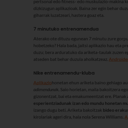
pertsonal edo fitness- edo muskulazio-makina ko
dizkizugun aplikazioak. Baina zer egin behar du
giharrak luzatzeari, hastera goaz eta.
7 minutuko entrenamendua
Aterako ote dituzu egunean 7 minutu zure gorputz
hobetzeko? Hala bada, jaitsi aplikazio hau eta pr
duzu; bera arduratuko da ariketa-taulak zuzen eg
atseden bat behar duzula aholkatzeaz.
Androide
Nike entrenamendu-kluba
Aplikazio
honetan ehun ariketa baino gehiago aur
adimenduna
k. Saio horietan, maila bakoitzera eg
gizonentzat, bai eta emakumeentzat ere. Planak 
esperientziadunak izan edo mundu honetan mur
izango dugu beti. Ariketa bakoitzak
bideo eraku
kirolariak ageri dira, hala nola Serena Williams.
A