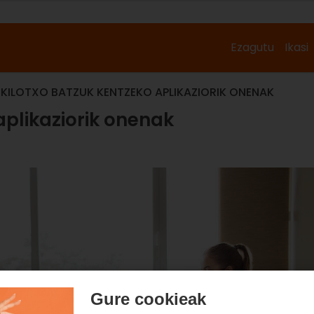
Ezagutu
Ikasi
KILOTXO BATZUK KENTZEKO APLIKAZIORIK ONENAK
aplikaziorik onenak
Gure cookieak