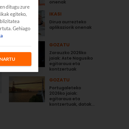
onenak
en ditugu zure
IKASI
tikak egiteko,
blizitatea
Dirua aurrezteko
aplikaziorik onenak
artuta. Gehiago
ka
GOZATU
Zarauzko 2026ko
jaiak: Aste Nagusiko
NARTU
egitaraua eta
kontzertuak
GOZATU
Portugaleteko
2026ko jaiak:
egitaraua eta
kontzertuak, datak...