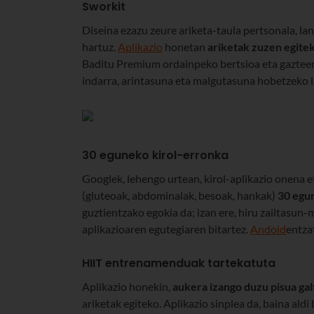
Sworkit
Diseina ezazu zeure ariketa-taula pertsonala, l
hartuz.
Aplikazio
honetan
ariketak zuzen egitek
Baditu Premium ordainpeko bertsioa eta gazteene
indarra, arintasuna eta malgutasuna hobetzeko 
30 eguneko kirol-erronka
Googlek, lehengo urtean, kirol-aplikazio onena 
(gluteoak, abdominalak, besoak, hankak)
30 egu
guztientzako egokia da; izan ere, hiru zailtasun-m
aplikazioaren egutegiaren bitartez.
Andoid
entza
HIIT entrenamenduak tartekatuta
Aplikazio honekin,
aukera izango duzu pisua gal
ariketak egiteko. Aplikazio sinplea da, baina al