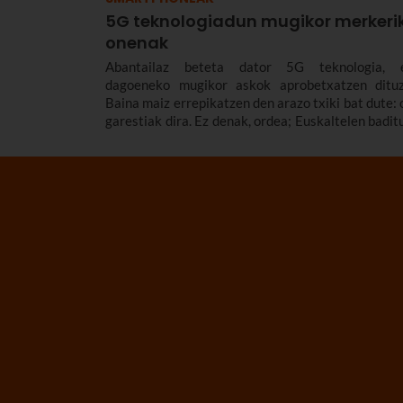
5G teknologiadun mugikor merkeri
onenak
Abantailaz beteta dator 5G teknologia, 
dagoeneko mugikor askok aprobetxatzen dituz
Baina maiz errepikatzen den arazo txiki bat dute: 
garestiak dira. Ez denak, ordea; Euskaltelen badit
5G teknologiadun smartphone batzuk patrika-m
guztietarako egokiak. Hona hemen 5G teknologia
telefono mugikor merke sorta bat, guk prestatua.