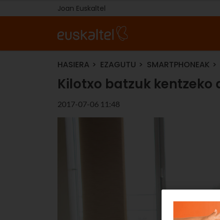
Joan Euskaltel
HASIERA
EZAGUTU
SMARTPHONEAK
Kilotxo batzuk kentzeko 
2017-07-06 11:48