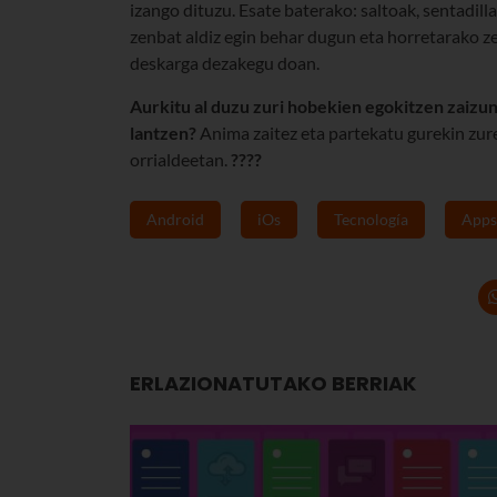
izango dituzu. Esate baterako: saltoak, sentadill
zenbat aldiz egin behar dugun eta horretarako 
deskarga dezakegu doan.
Aurkitu al duzu zuri hobekien egokitzen zaizun
lantzen?
Anima zaitez eta partekatu gurekin zur
orrialdeetan.
????
Android
iOs
Tecnología
Apps
ERLAZIONATUTAKO BERRIAK