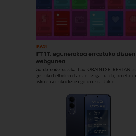
IKASI
IFTTT, egunerokoa erraztuko dizuen
webgunea
Gorde ondo esteka hau ORAINTXE BERTAN z
gustuko helbideen barran. Izugarria da, benetan, 
asko erraztuko dizue egunerokoa. Jakin...