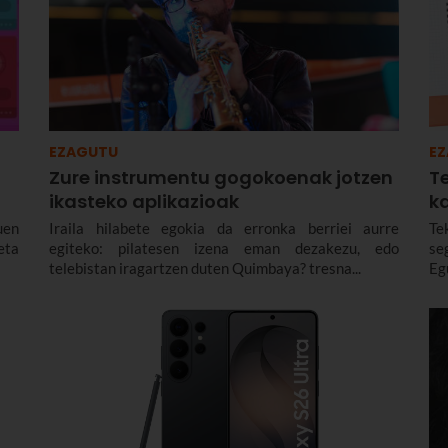
EZAGUTU
E
Zure instrumentu gogokoenak jotzen
T
ikasteko aplikazioak
k
uen
Iraila hilabete egokia da erronka berriei aurre
Te
eta
egiteko: pilatesen izena eman dezakezu, edo
se
telebistan iragartzen duten Quimbaya? tresna...
Egu