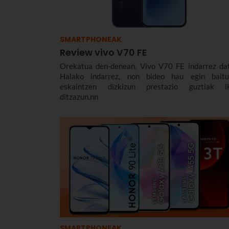
SMARTPHONEAK
Review vivo V70 FE
Orekatua den-denean, Vivo V70 FE indarrez dat
Halako indarrez, non bideo hau egin baitu
eskaintzen dizkizun prestazio guztiak i
ditzazun.nn
SMARTPHONEAK