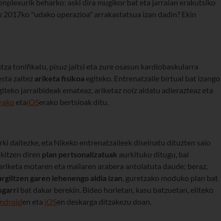
nplexurik beharko: aski dira mugikor bat eta jarraian erakutsiko
zu 2017ko "udako operazioa" arrakastatsua izan dadin? Ekin
a tonifikatu, pisuz jaitsi eta zure osasun kardiobaskularra
esta zaitez
ariketa
fisikoa
egiteko. Entrenatzaile birtual bat izango
iteko jarraibideak emateaz, ariketaz noiz aldatu adierazteaz eta
rako
eta
iOS
erako bertsioak ditu.
ki daitezke, eta Nikeko entrenatzaileek diseinatu dituzten saio
okitzen diren
plan pertsonalizatuak
aurkituko ditugu, bai
ariketa motaren eta mailaren arabera antolatuta daude; beraz,
giltzen garen lehenengo aldia izan
, guretzako moduko plan bat
sgarri
bat dakar berekin. Bideo horietan, kasu batzuetan, eliteko
ndroid
en eta
iOS
en deskarga ditzakezu doan.