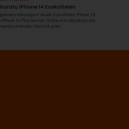
kuratu iPhone 14 Euskaltelen
goeneko eskuragarri daude Euskaltelen iPhone 14
a iPhone 14 Plus berriak. Online eros ditzakezu, eta
 epetan ordaindu, interesik gabe.