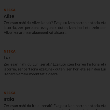
NESKA
Alize
Zer esan nahi du Alize izenak? Ezagutu izen horren historia eta
jatorria, zer pertsona ezagunek duten izen hori eta zein den
Alize izenaren emakumeentzat aldaera.
NESKA
Lur
Zer esan nahi du Lur izenak? Ezagutu izen horren historia eta
jatorria, zer pertsona ezagunek duten izen hori eta zein den Lur
izenaren emakumeentzat aldaera.
NESKA
Iraia
Zer esan nahi du Iraia izenak? Ezagutu izen horren historia eta