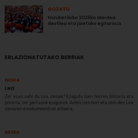
GOZATU
Hondarribiko 2026ko alardea:
desfilea eta jaietako egitaraua
ERLAZIONATUTAKO BERRIAK
NESKA
Lea
Zer esan nahi du Lea izenak? Ezagutu izen horren historia eta
jatorria, zer pertsona ezagunek duten izen hori eta zein den Lea
izenaren emakumeentzat aldaera.
NESKA