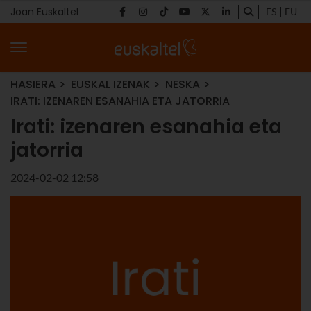
Joan Euskaltel
ES
EU
HASIERA
EUSKAL IZENAK
NESKA
IRATI: IZENAREN ESANAHIA ETA JATORRIA
Irati: izenaren esanahia eta
jatorria
2024-02-02 12:58