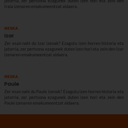
jatorria, zer pertsona ezagunek duten izen hori eta zein den
Iraia izenaren emakumeentzat aldaera.
NESKA
Izar
Zer esan nahi du Izar izenak? Ezagutu izen horren historia eta
jatorria, zer pertsona ezagunek duten izen hori eta zein den Izar
izenaren emakumeentzat aldaera.
NESKA
Paule
Zer esan nahi du Paule izenak? Ezagutu izen horren historia eta
jatorria, zer pertsona ezagunek duten izen hori eta zein den
Paule izenaren emakumeentzat aldaera.