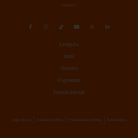
Ezagutu
Ikasi
Gozatu
Enpresak
Euskal izenak
Lege-oharra
Cookien politika
Pribatutasun politika
Kanal etikoa