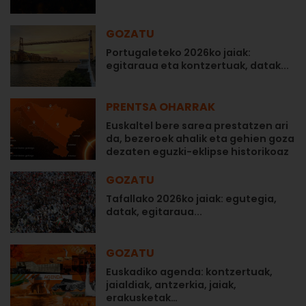
GOZATU
Portugaleteko 2026ko jaiak:
egitaraua eta kontzertuak, datak...
PRENTSA OHARRAK
Euskaltel bere sarea prestatzen ari
da, bezeroek ahalik eta gehien goza
dezaten eguzki-eklipse historikoaz
GOZATU
Tafallako 2026ko jaiak: egutegia,
datak, egitaraua...
GOZATU
Euskadiko agenda: kontzertuak,
jaialdiak, antzerkia, jaiak,
erakusketak…