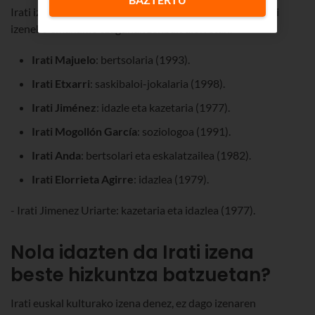
Irati izena azken urteetan zabaldu den arren, badira Irati
izeneko emakume ezagunak zenbait alorretan.
Irati Majuelo
: bertsolaria (1993).
Irati Etxarri
: saskibaloi-jokalaria (1998).
Irati Jiménez
: idazle eta kazetaria (1977).
Irati Mogollón García
: soziologoa (1991).
Irati Anda
: bertsolari eta eskalatzailea (1982).
Irati Elorrieta Agirre
: idazlea (1979).
- Irati Jimenez Uriarte: kazetaria eta idazlea (1977).
Nola idazten da Irati izena
beste hizkuntza batzuetan?
Irati euskal kulturako izena denez, ez dago izenaren