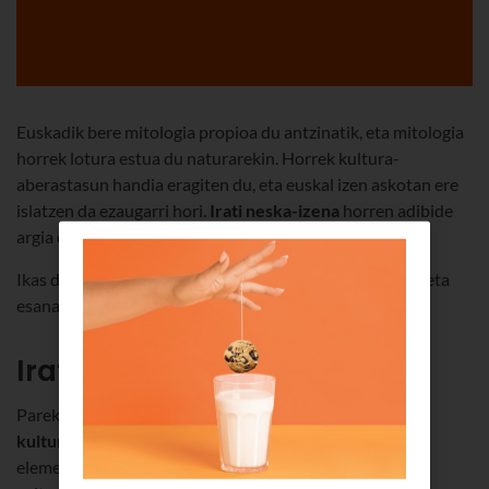
Euskadik bere mitologia propioa du antzinatik, eta mitologia
horrek lotura estua du naturarekin. Horrek kultura-
aberastasun handia eragiten du, eta euskal izen askotan ere
islatzen da ezaugarri hori.
Irati neska-izena
horren adibide
argia dugu.
Ikas dezagun pixka bat
Irati izenari
eta haren jatorriari eta
esanahiari buruz.
Irati izenaren jatorria
Parekorik ez duen izena da Irati,
euskal jatorrikoa, gure
kulturaren barruan sortua
. Gainera, Euskadin ditugun
elementu natural ugariei (Iratiko basoa da haietako bat)