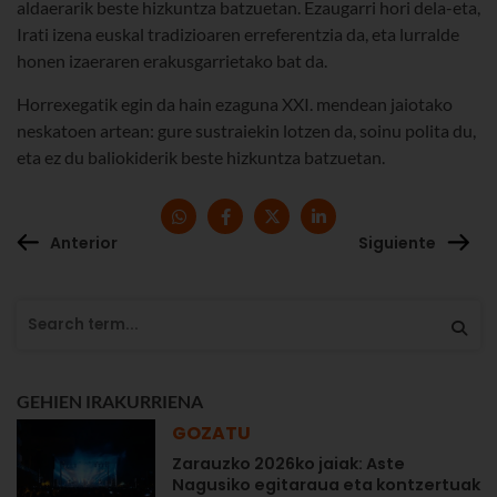
aldaerarik beste hizkuntza batzuetan. Ezaugarri hori dela-eta,
Irati izena euskal tradizioaren erreferentzia da, eta lurralde
honen izaeraren erakusgarrietako bat da.
Horrexegatik egin da hain ezaguna XXI. mendean jaiotako
neskatoen artean: gure sustraiekin lotzen da, soinu polita du,
eta ez du baliokiderik beste hizkuntza batzuetan.
Anterior
Siguiente
GEHIEN IRAKURRIENA
GOZATU
Zarauzko 2026ko jaiak: Aste
Nagusiko egitaraua eta kontzertuak