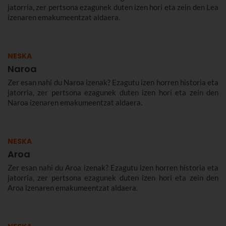
jatorria, zer pertsona ezagunek duten izen hori eta zein den Lea
izenaren emakumeentzat aldaera.
NESKA
Naroa
Zer esan nahi du Naroa izenak? Ezagutu izen horren historia eta
jatorria, zer pertsona ezagunek duten izen hori eta zein den
Naroa izenaren emakumeentzat aldaera.
NESKA
Aroa
Zer esan nahi du Aroa izenak? Ezagutu izen horren historia eta
jatorria, zer pertsona ezagunek duten izen hori eta zein den
Aroa izenaren emakumeentzat aldaera.