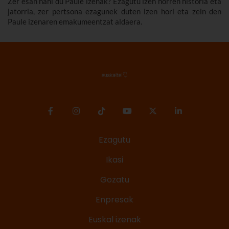
Zer esan nahi du Paule izenak? Ezagutu izen horren historia eta
jatorria, zer pertsona ezagunek duten izen hori eta zein den
Paule izenaren emakumeentzat aldaera.
Ezagutu
Ikasi
Gozatu
Enpresak
Euskal izenak