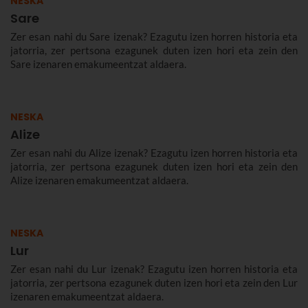
NESKA
Sare
Zer esan nahi du Sare izenak? Ezagutu izen horren historia eta
jatorria, zer pertsona ezagunek duten izen hori eta zein den
Sare izenaren emakumeentzat aldaera.
NESKA
Alize
Zer esan nahi du Alize izenak? Ezagutu izen horren historia eta
jatorria, zer pertsona ezagunek duten izen hori eta zein den
Alize izenaren emakumeentzat aldaera.
NESKA
Lur
Zer esan nahi du Lur izenak? Ezagutu izen horren historia eta
jatorria, zer pertsona ezagunek duten izen hori eta zein den Lur
izenaren emakumeentzat aldaera.