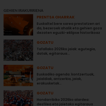
GEHIEN IRAKURRIENA
PRENTSA OHARRAK
Euskaltel bere sarea prestatzen ari
da, bezeroek ahalik eta gehien goza
dezaten eguzki-eklipse historikoaz
GOZATU
Tafallako 2026ko jaiak: egutegia,
datak, egitaraua...
GOZATU
Euskadiko agenda: kontzertuak,
jaialdiak, antzerkia, jaiak,
erakusketak…
GOZATU
Hondarribiko 2026ko alardea:
desfilea eta jaietako egitaraua