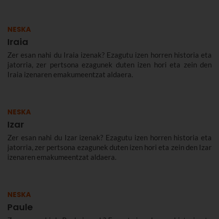
NESKA
Iraia
Zer esan nahi du Iraia izenak? Ezagutu izen horren historia eta
jatorria, zer pertsona ezagunek duten izen hori eta zein den
Iraia izenaren emakumeentzat aldaera.
NESKA
Izar
Zer esan nahi du Izar izenak? Ezagutu izen horren historia eta
jatorria, zer pertsona ezagunek duten izen hori eta zein den Izar
izenaren emakumeentzat aldaera.
NESKA
Paule