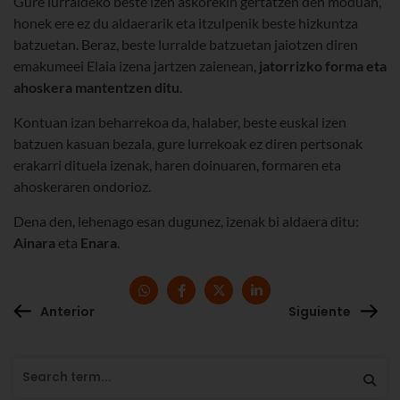
Gure lurraldeko beste izen askorekin gertatzen den moduan,
honek ere ez du aldaerarik eta itzulpenik beste hizkuntza
batzuetan. Beraz, beste lurralde batzuetan jaiotzen diren
emakumeei Elaia izena jartzen zaienean,
jatorrizko forma eta
ahoskera mantentzen ditu
.
Kontuan izan beharrekoa da, halaber, beste euskal izen
batzuen kasuan bezala, gure lurrekoak ez diren pertsonak
erakarri dituela izenak, haren doinuaren, formaren eta
ahoskeraren ondorioz.
Dena den, lehenago esan dugunez, izenak bi aldaera ditu:
Ainara
eta
Enara
.
Anterior
Siguiente