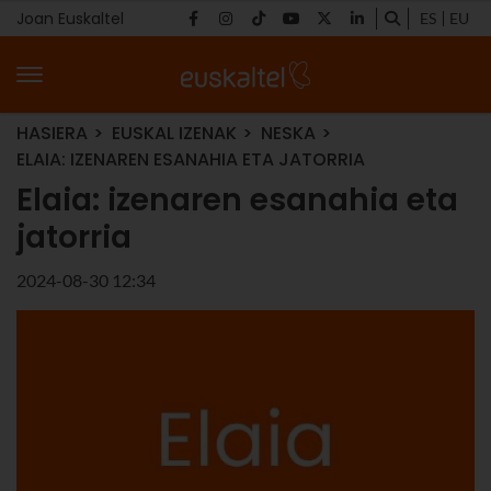
Joan Euskaltel
ES
EU
HASIERA
EUSKAL IZENAK
NESKA
ELAIA: IZENAREN ESANAHIA ETA JATORRIA
Elaia: izenaren esanahia eta
jatorria
2024-08-30 12:34