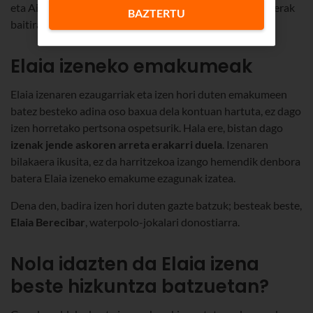
eta Ainara izenekin partekatzen du eguna, Elaiaren aldaerak
BAZTERTU
baitira.
Elaia izeneko emakumeak
Elaia izenaren ezaugarriak eta izen hori duten emakumeen
batez besteko adina oso baxua dela kontuan hartuta, ez dago
izen horretako pertsona ospetsurik. Hala ere, bistan dago
izenak jende askoren arreta
erakarri duela
. Izenaren
bilakaera ikusita, ez da harritzekoa izango hemendik denbora
batera Elaia izeneko emakume ezagunak izatea.
Dena den, badira izen hori duten gazte batzuk; besteak beste,
Elaia Berecibar
, waterpolo-jokalari donostiarra.
Nola idazten da Elaia izena
beste hizkuntza batzuetan?