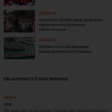
GOZATU
Getariako 2026ko jaiak: jardueren
egitaraua eta Elkanoren
Lehorreratzea
GOZATU
2026ko Kontxako Bandera:
ordutegiak eta informazioa
ERLAZIONATUTAKO BERRIAK
NESKA
Lea
Zer esan nahi du Lea izenak? Ezagutu izen horren historia eta