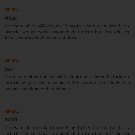
NESKA
Alize
Zer esan nahi du Alize izenak? Ezagutu izen horren historia eta
jatorria, zer pertsona ezagunek duten izen hori eta zein den
Alize izenaren emakumeentzat aldaera.
NESKA
Lur
Zer esan nahi du Lur izenak? Ezagutu izen horren historia eta
jatorria, zer pertsona ezagunek duten izen hori eta zein den Lur
izenaren emakumeentzat aldaera.
NESKA
Iraia
Zer esan nahi du Iraia izenak? Ezagutu izen horren historia eta
jatorria, zer pertsona ezagunek duten izen hori eta zein den