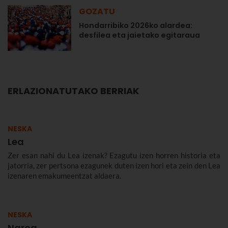
GOZATU
Hondarribiko 2026ko alardea:
desfilea eta jaietako egitaraua
ERLAZIONATUTAKO BERRIAK
NESKA
Lea
Zer esan nahi du Lea izenak? Ezagutu izen horren historia eta
jatorria, zer pertsona ezagunek duten izen hori eta zein den Lea
izenaren emakumeentzat aldaera.
NESKA
Naroa