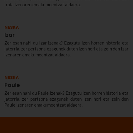
Iraia izenaren emakumeentzat aldaera.
NESKA
Izar
Zer esan nahi du Izar izenak? Ezagutu izen horren historia eta
jatorria, zer pertsona ezagunek duten izen hori eta zein den Izar
izenaren emakumeentzat aldaera.
NESKA
Paule
Zer esan nahi du Paule izenak? Ezagutu izen horren historia eta
jatorria, zer pertsona ezagunek duten izen hori eta zein den
Paule izenaren emakumeentzat aldaera.