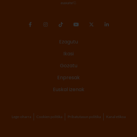
Ezagutu
Ikasi
Gozatu
Enpresak
Euskal izenak
Lege-oharra
Cookien politika
Pribatutasun politika
Kanal etikoa