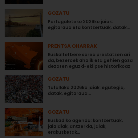
GOZATU
Portugaleteko 2026ko jaiak:
egitaraua eta kontzertuak, datak...
PRENTSA OHARRAK
Euskaltel bere sarea prestatzen ari
da, bezeroek ahalik eta gehien goza
dezaten eguzki-eklipse historikoaz
GOZATU
Tafallako 2026ko jaiak: egutegia,
datak, egitaraua...
GOZATU
Euskadiko agenda: kontzertuak,
jaialdiak, antzerkia, jaiak,
erakusketak…