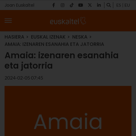
Joan Euskaltel
ES
EU
HASIERA
EUSKAL IZENAK
NESKA
AMAIA: IZENAREN ESANAHIA ETA JATORRIA
Amaia: izenaren esanahia
eta jatorria
2024-02-05 07:45