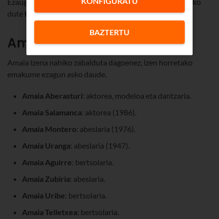
KONFIGURATU
Ezaugarriei dagokienez, Amaia izeneko pertsonek gustuko
dute
familia
-giroa, eta
maitekorrak
eta
gertukoak
dira.
BAZTERTU
Amaia izeneko emakumeak
Amaia izena nahiko zabalduta dagoenez, izen horretako
emakume ezagun asko daude.
Amaia Aberasturi
: aktorea, modeloa eta dantzaria.
Amaia Salamanca
: aktorea (1986).
Amaia Montero
: abeslaria (1976).
Amaia Uranga
: abeslaria (1947).
Amaia Aguirre
: bertsolaria.
Amaia Zubiria
: abeslaria.
Amaia Uribe
: bertsolaria.
Amaia Telletxea
: bertsolaria.