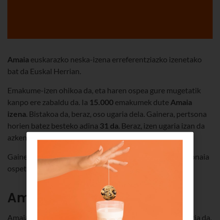
Amaia
euskarazko neska-izena erreferentziazko izenetako
bat da Euskal Herrian.
Emakume-izen ohikoa da, eta haren ospea gure mugetatik
kanpo ere zabaldu da. Ia
15.000
emakumek dute
Amaia
izena
. Bistakoa da, beraz, oso ugaria dela. Gainera, pertsona
horien batez besteko adina
31 da
. Beraz, izen ugaria izan da
azken urteotan jaiotakoen artean.
Gainera, izen hori dute zinemako eta literaturako pertsonaia
ospetsu batzuek.
Amaia izenaren jatorria
Amaia izenaren inguruko bitxikerietako bat haren jatorria da.