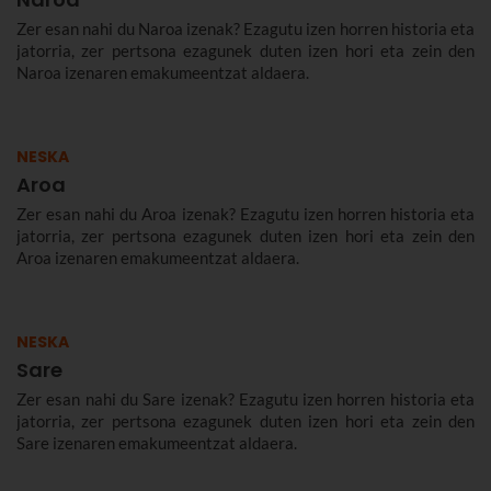
Zer esan nahi du Naroa izenak? Ezagutu izen horren historia eta
jatorria, zer pertsona ezagunek duten izen hori eta zein den
Naroa izenaren emakumeentzat aldaera.
NESKA
Aroa
Zer esan nahi du Aroa izenak? Ezagutu izen horren historia eta
jatorria, zer pertsona ezagunek duten izen hori eta zein den
Aroa izenaren emakumeentzat aldaera.
NESKA
Sare
Zer esan nahi du Sare izenak? Ezagutu izen horren historia eta
jatorria, zer pertsona ezagunek duten izen hori eta zein den
Sare izenaren emakumeentzat aldaera.