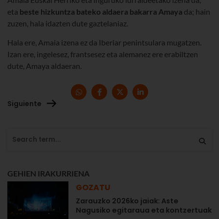
eta
beste hizkuntza bateko aldaera bakarra Amaya
da; hain
zuzen, hala idazten dute gaztelaniaz.
Hala ere, Amaia izena ez da Iberiar penintsulara mugatzen.
Izan ere, ingelesez, frantsesez eta alemanez ere erabiltzen
dute, Amaya aldaeran.
Siguiente
GEHIEN IRAKURRIENA
GOZATU
Zarauzko 2026ko jaiak: Aste
Nagusiko egitaraua eta kontzertuak