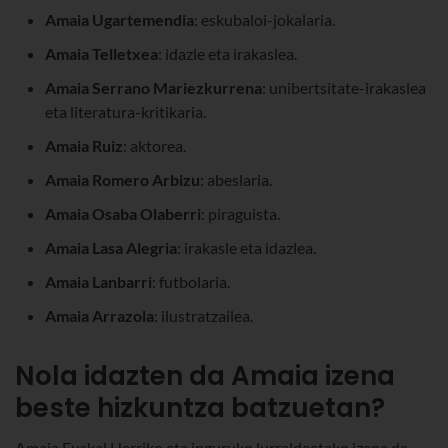
Amaia Ugartemendia
: eskubaloi-jokalaria.
Amaia Telletxea
: idazle eta irakaslea.
Amaia Serrano Mariezkurrena
: unibertsitate-irakaslea
eta literatura-kritikaria.
Amaia Ruiz
: aktorea.
Amaia Romero Arbizu
: abeslaria.
Amaia Osaba Olaberri
: piraguista.
Amaia Lasa Alegria
: irakasle eta idazlea.
Amaia Lanbarri
: futbolaria.
Amaia Arrazola
: ilustratzailea.
Nola idazten da Amaia izena
beste hizkuntza batzuetan?
Amaia Euskal Herriko eta inguruko lurraldeetako izena da,