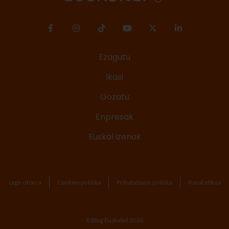
Ezagutu
Ikasi
Gozatu
Enpresak
Euskal izenak
Lege-oharra
Cookien politika
Pribatutasun politika
Kanal etikoa
©Blog Euskaltel 2026