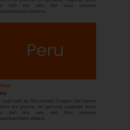
zen hori eta zein den Luca izenaren
zonezkoentzako aldaera.
TILA
eru
r esan nahi du Peru izenak? Ezagutu izen horren
storia eta jatorria, zer pertsona ezagunek duten
zen hori eta zein den Peru izenaren
zonezkoentzako aldaera.