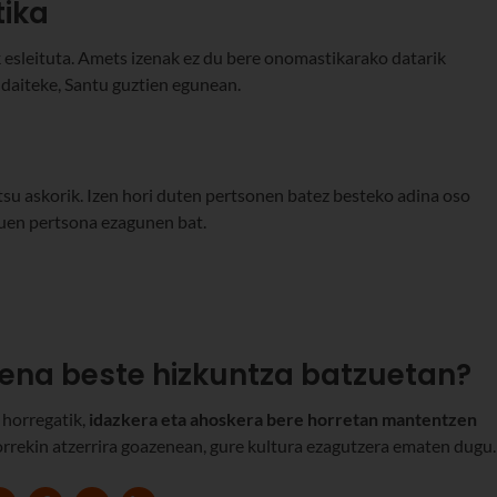
ika
 esleituta. Amets izenak ez du bere onomastikarako datarik
daiteke, Santu guztien egunean.
su askorik. Izen hori duten pertsonen batez besteko adina oso
 duen pertsona ezagunen bat.
zena beste hizkuntza batzuetan?
 horregatik,
idazkera eta ahoskera bere horretan mantentzen
orrekin atzerrira goazenean, gure kultura ezagutzera ematen dugu.