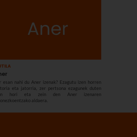
TILA
ner
r esan nahi du Aner izenak? Ezagutu izen horren
storia eta jatorria, zer pertsona ezagunek duten
zen hori eta zein den Aner izenaren
zonezkoentzako aldaera.