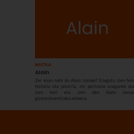
MUTILA
Alain
Zer esan nahi du Alain izenak? Ezagutu izen hor
historia eta jatorria, zer pertsona ezagunek du
izen hori eta zein den Alain izena
gizonezkoentzako aldaera.