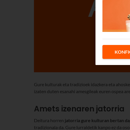
KONFI
Gure kulturak eta tradizioek idazkera eta ahoske
izaten duten esanahi amesgileak euren ospea ar
Amets izenaren jatorria
Deitura horren
jatorria gure kulturan bertan d
tradizionala da. Gure lurraldetik kanpo ez da oso