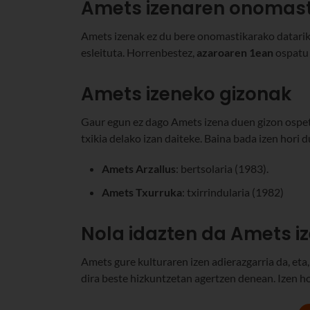
Amets izenaren onomast
Amets izenak ez du bere onomastikarako datarik
esleituta. Horrenbestez,
azaroaren 1ean
ospatu 
Amets izeneko gizonak
Gaur egun ez dago Amets izena duen gizon ospet
txikia delako izan daiteke. Baina bada izen hori
Amets Arzallus
: bertsolaria (1983).
Amets Txurruka
: txirrindularia (1982)
Nola idazten da Amets i
Amets gure kulturaren izen adierazgarria da, eta,
dira beste hizkuntzetan agertzen denean. Izen h