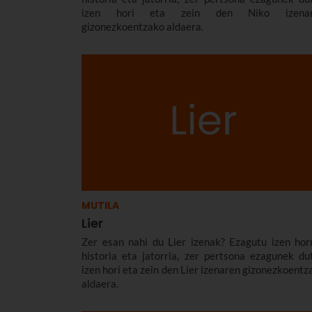
izen hori eta zein den Niko izenar
gizonezkoentzako aldaera.
MUTILA
Lier
Zer esan nahi du Lier izenak? Ezagutu izen hor
historia eta jatorria, zer pertsona ezagunek du
izen hori eta zein den Lier izenaren gizonezkoentz
aldaera.