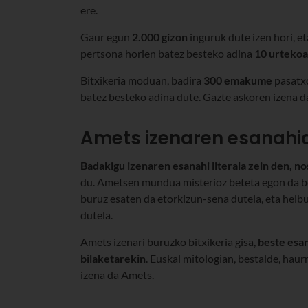
ere.
Gaur egun
2.000 gizon
inguruk dute izen hori, et
pertsona horien batez besteko adina
10 urtekoa
Bitxikeria moduan, badira
300 emakume
pasatxo
batez besteko adina dute. Gazte askoren izena d
Amets izenaren esanahi
Badakigu izenaren esanahi literala zein den, no
du. Ametsen mundua misterioz beteta egon da bet
buruz esaten da etorkizun-sena dutela, eta helbu
dutela.
Amets izenari buruzko bitxikeria gisa,
beste esa
bilaketarekin
. Euskal mitologian, bestalde, hau
izena da Amets.