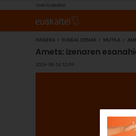
Joan Euskaltel
HASIERA
EUSKAL IZENAK
MUTILA
AME
Amets: izenaren esanahia
2024-08-16 12:09