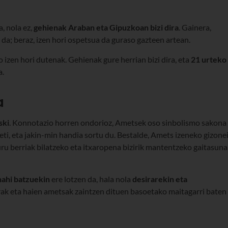
a, nola ez,
gehienak Araban eta Gipuzkoan bizi dira
. Gainera,
da; beraz, izen hori ospetsua da guraso gazteen artean.
 izen hori dutenak. Gehienak gure herrian bizi dira, eta
21 urteko
a.
a
ski
. Konnotazio horren ondorioz, Ametsek oso sinbolismo sakona
i, eta jakin-min handia sortu du. Bestalde, Amets izeneko gizone
ru berriak bilatzeko eta itxaropena bizirik mantentzeko gaitasuna
nahi batzuekin
ere lotzen da, hala nola
desirarekin eta
rrak eta haien ametsak zaintzen dituen basoetako maitagarri baten