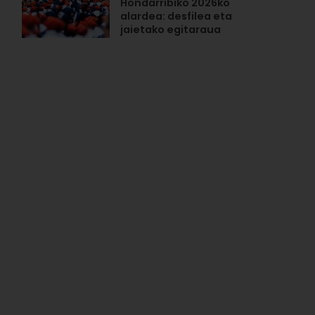
Hondarribiko 2026ko
alardea: desfilea eta
jaietako egitaraua
i