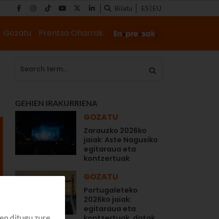
Bilatu
ES
EU
Gozatu
Prentsa Oharrak
GEHIEN IRAKURRIENA
GOZATU
Zarauzko 2026ko
jaiak: Aste Nagusiko
egitaraua eta
kontzertuak
GOZATU
Portugaleteko
2026ko jaiak:
egitaraua eta
en ditugu zure
kontzertuak, datak...