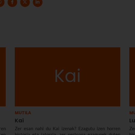
MUTILA
MU
Kai
L
ren
Zer esan nahi du Kai izenak? Ezagutu izen horren
Ze
ten
historia eta jatorria, zer pertsona ezagunek duten
hi