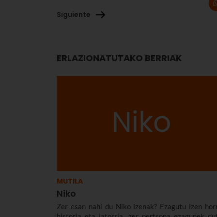
Siguiente
ERLAZIONATUTAKO BERRIAK
MUTILA
Niko
Zer esan nahi du Niko izenak? Ezagutu izen hor
historia eta jatorria, zer pertsona ezagunek du