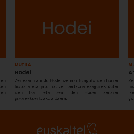
MUTILA
MU
Hodei
A
ren
Zer esan nahi du Hodei izenak? Ezagutu izen horren
Ze
ten
historia eta jatorria, zer pertsona ezagunek duten
hi
ren
izen hori eta zein den Hodei izenaren
i
gizonezkoentzako aldaera.
gi