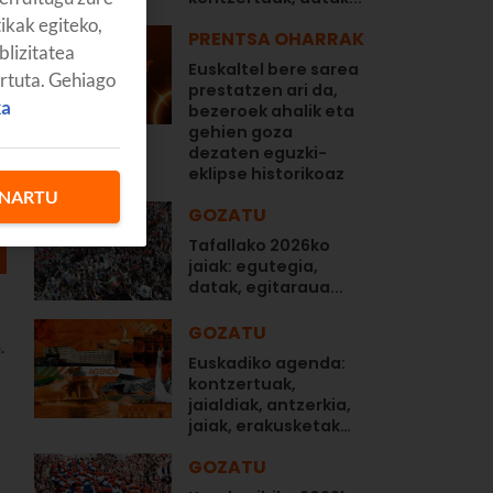
tikak egiteko,
PRENTSA OHARRAK
blizitatea
Euskaltel bere sarea
artuta. Gehiago
prestatzen ari da,
ka
bezeroek ahalik eta
gehien goza
dezaten eguzki-
eklipse historikoaz
NARTU
GOZATU
Tafallako 2026ko
jaiak: egutegia,
datak, egitaraua...
GOZATU
n
.
Euskadiko agenda:
kontzertuak,
jaialdiak, antzerkia,
jaiak, erakusketak…
GOZATU