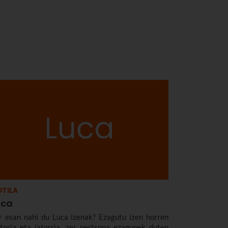
TILA
uca
r esan nahi du Luca izenak? Ezagutu izen horren
storia eta jatorria, zer pertsona ezagunek duten