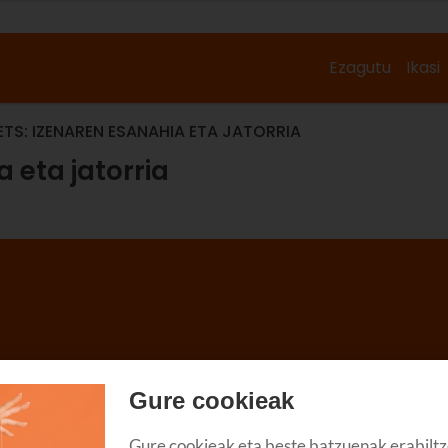
Ezagutu
Ikasi
TS: IZENAREN ESANAHIA ETA JATORRIA
 eta jatorria
Gure cookieak
Gure cookieak eta beste batzuenak erabiltz