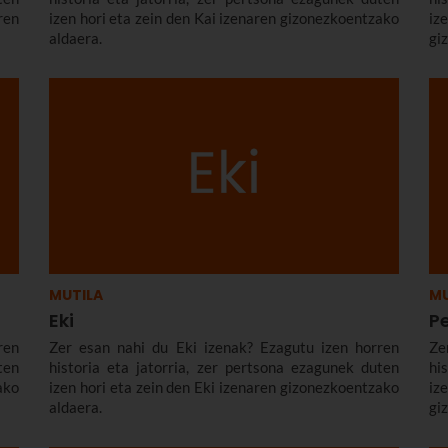
en
izen hori eta zein den Kai izenaren gizonezkoentzako
i
aldaera.
gi
MUTILA
MU
Eki
P
ren
Zer esan nahi du Eki izenak? Ezagutu izen horren
Ze
ten
historia eta jatorria, zer pertsona ezagunek duten
hi
ako
izen hori eta zein den Eki izenaren gizonezkoentzako
i
aldaera.
gi