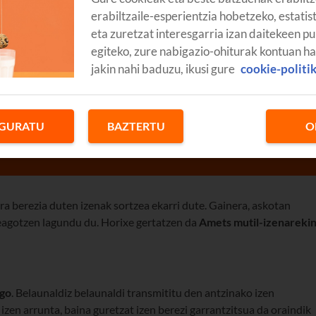
erabiltzaile-esperientzia hobetzeko, estatis
eta zuretzat interesgarria izan daitekeen pu
egiteko, zure nabigazio-ohiturak kontuan h
jakin nahi baduzu, ikusi gure
cookie-politi
GURATU
BAZTERTU
O
ra berezia duten izenak sortzea ekarri dute. Gainera, askotan
eagotzen lagundu du. Horixe gertatzen da
Amets mutil-izenareki
ago
. Belaunaldiz belaunaldi transmititu den antzinako izen
 izen arrunta, baina guretzat izen berezi garrantzitsua da oraindik