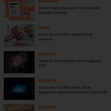
EZAGUTU
Teknologiari buruzko Youtubeko
kanalik onenak
IKASI
Dirua aurrezteko aplikaziorik
onenak
GOZATU
Galeria: Donostiako Aste Nagusia
2017
GOZATU
Zarauzko 2026ko jaiak: Aste
Nagusiko egitaraua eta kontzertuak
GOZATU