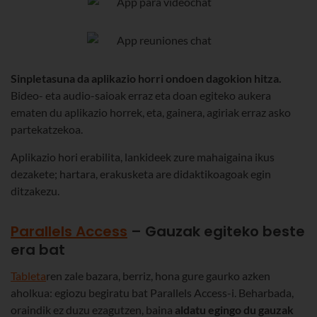
Sinpletasuna da aplikazio horri ondoen dagokion hitza.
Bideo- eta audio-saioak erraz eta doan egiteko aukera
ematen du aplikazio horrek, eta, gainera, agiriak erraz asko
partekatzekoa.
Aplikazio hori erabilita, lankideek zure mahaigaina ikus
dezakete; hartara, erakusketa are didaktikoagoak egin
ditzakezu.
Parallels Access
– Gauzak egiteko beste
era bat
Tableta
ren zale bazara, berriz, hona gure gaurko azken
aholkua: egiozu begiratu bat Parallels Access-i. Beharbada,
oraindik ez duzu ezagutzen, baina
aldatu egingo du gauzak