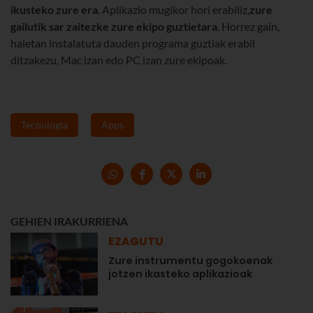
ikusteko zure era
. Aplikazio mugikor hori erabiliz,
zure
gailutik sar zaitezke zure ekipo guztietara
. Horrez gain,
haietan instalatuta dauden programa guztiak erabil
ditzakezu, Mac izan edo PC izan zure ekipoak.
Tecnología
Apps
GEHIEN IRAKURRIENA
EZAGUTU
Zure instrumentu gogokoenak
jotzen ikasteko aplikazioak