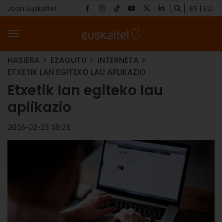
Joan Euskaltel
ES
EU
HASIERA
EZAGUTU
INTERNETA
ETXETIK LAN EGITEKO LAU APLIKAZIO
Etxetik lan egiteko lau
aplikazio
2016-02-25 18:21