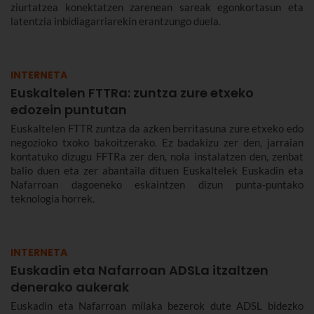
ziurtatzea konektatzen zarenean sareak egonkortasun eta
latentzia inbidiagarriarekin erantzungo duela.
INTERNETA
Euskaltelen FTTRa: zuntza zure etxeko
edozein puntutan
Euskaltelen FTTR zuntza da azken berritasuna zure etxeko edo
negozioko txoko bakoitzerako. Ez badakizu zer den, jarraian
kontatuko dizugu FFTRa zer den, nola instalatzen den, zenbat
balio duen eta zer abantaila dituen Euskaltelek Euskadin eta
Nafarroan dagoeneko eskaintzen dizun punta-puntako
teknologia horrek.
INTERNETA
Euskadin eta Nafarroan ADSLa itzaltzen
denerako aukerak
Euskadin eta Nafarroan milaka bezerok dute ADSL bidezko