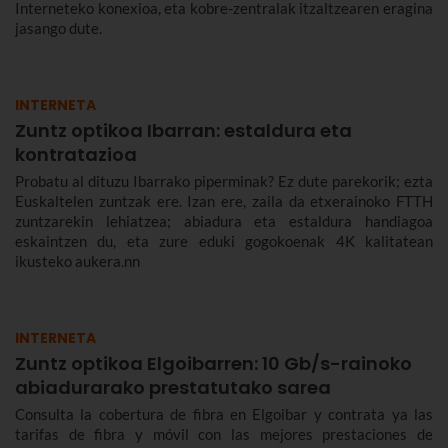
Interneteko konexioa, eta kobre-zentralak itzaltzearen eragina
jasango dute.
INTERNETA
Zuntz optikoa Ibarran: estaldura eta
kontratazioa
Probatu al dituzu Ibarrako piperminak? Ez dute parekorik; ezta
Euskaltelen zuntzak ere. Izan ere, zaila da etxerainoko FTTH
zuntzarekin lehiatzea; abiadura eta estaldura handiagoa
eskaintzen du, eta zure eduki gogokoenak 4K kalitatean
ikusteko aukera.nn
INTERNETA
Zuntz optikoa Elgoibarren: 10 Gb/s-rainoko
abiadurarako prestatutako sarea
Consulta la cobertura de fibra en Elgoibar y contrata ya las
tarifas de fibra y móvil con las mejores prestaciones de