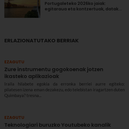
Portugaleteko 2026ko jaiak:
egitaraua eta kontzertuak, datak...
ERLAZIONATUTAKO BERRIAK
EZAGUTU
Zure instrumentu gogokoenak jotzen
ikasteko aplikazioak
Iraila hilabete egokia da erronka berriei aurre egiteko:
pilatesen izena eman dezakezu, edo telebistan iragartzen duten
Quimbaya? tresna...
EZAGUTU
Teknologiari buruzko Youtubeko kanalik