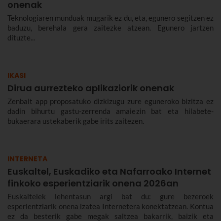
onenak
Teknologiaren munduak mugarik ez du, eta, egunero segitzen ez
baduzu, berehala gera zaitezke atzean. Egunero jartzen
dituzte...
IKASI
Dirua aurrezteko aplikaziorik onenak
Zenbait app proposatuko dizkizugu zure eguneroko bizitza ez
dadin bihurtu gastu-zerrenda amaiezin bat eta hilabete-
bukaerara ustekaberik gabe irits zaitezen.
INTERNETA
Euskaltel, Euskadiko eta Nafarroako Internet
finkoko esperientziarik onena 2026an
Euskaltelek lehentasun argi bat du: gure bezeroek
esperientziarik onena izatea Internetera konektatzean. Kontua
ez da besterik gabe megak saltzea bakarrik, baizik eta