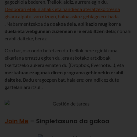
gagozkiola bederen. Trellok, aldiz, aurrera egin du.
Denborari etekin ahalik eta handiena ateratzeko tresna
gisara aipatu izan dizugu, baina askoz gehiago ere bada
. Nabarmentzekoa da
doakoa dela, aplikazio mugikorra
duela eta webgunean zuzenean ere erabiltzen dela
; nonahi
erabil daiteke, beraz.
Oro har, oso ondo betetzen du Trellok bere eginkizuna:
elkarlana erraztu egiten du, era askotako artxiboak
txertatzeko aukera ematen du (Dropbox, Evernote…), eta
merkatuan ezagunak diren programa gehienekin erabil
daiteke
. Badu eragozpen bat, hala ere: oraindik ez dute
gaztelaniara itzuli.
Join Me
– Sinpletasuna da gakoa