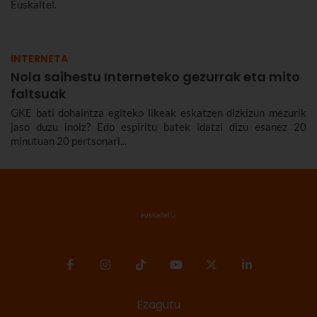
Euskaltel.
INTERNETA
Nola saihestu Interneteko gezurrak eta mito
faltsuak
GKE bati dohaintza egiteko likeak eskatzen dizkizun mezurik
jaso duzu inoiz? Edo espiritu batek idatzi dizu esanez 20
minutuan 20 pertsonari...
Ezagutu