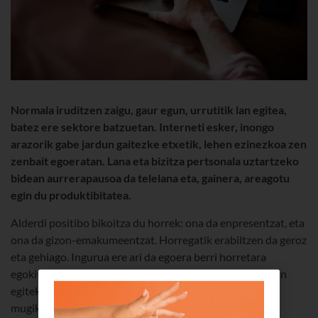
Normala iruditzen zaigu, gaur egun, urrutitik lan egitea,
batez ere sektore batzuetan. Interneti esker, inongo
arazorik gabe jardun gaitezke etxetik, lehen ezinezkoa zen
zenbait egoeratan. Lana eta bizitza pertsonala uztartzeko
bidean aurrerapausoa da telelana eta, gainera, areagotu
egin du produktibitatea.
Alderdi positibo bikoitza du horrek: ona da enpresentzat, eta
ona da gizon-emakumeentzat. Horregatik erabiltzen da geroz
eta gehiago. Ingurua ere ari da egoera berri horretara
egokitzen, eta erraztasun gehiago ematen dira etxetik lan
egiteko: gailuak, software-programak eta aplikazio
mugikorrak.