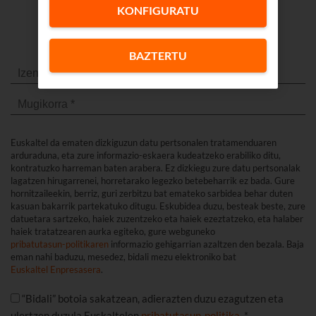
KONFIGURATU
Jarri harremanetan gure
aholkulariarekin
BAZTERTU
Euskaltel da ematen dizkiguzun datu pertsonalen tratamenduaren
arduraduna, eta zure informazio-eskaera kudeatzeko erabiliko ditu,
kontratuzko harreman baten arabera. Ez dizkiegu zure datu pertsonalak
lagatzen hirugarrenei, horretarako legezko betebeharrik ez bada. Gure
hornitzaileekin, berriz, guri zerbitzu bat emateko sarbidea behar duten
kasuan bakarrik partekatuko ditugu. Eskubidea duzu, besteak beste, zure
datuetara sartzeko, haiek zuzentzeko eta haiek ezeztatzeko, eta halaber
haiek tratatzearen aurka egiteko, gure webguneko
pribatutasun-politikaren
informazio gehigarrian azaltzen den bezala. Baja
eman nahi baduzu, mesedez, bidali mezu elektroniko bat
Euskaltel Enpresasera
.
“Bidali” botoia sakatzean, adierazten duzu ezagutzen eta
ulertzen duzula Euskaltelen
pribatutasun-politika
. *