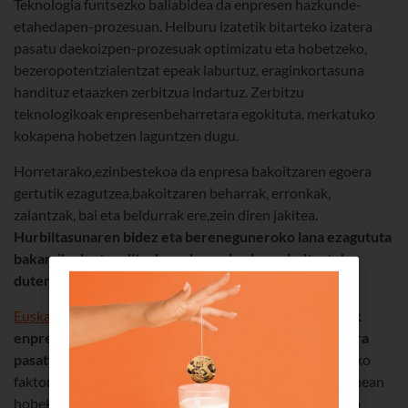
Teknologia funtsezko baliabidea da enpresen hazkunde-
etahedapen-prozesuan. Helburu izatetik bitarteko izatera
pasatu daekoizpen-prozesuak optimizatu eta hobetzeko,
bezeropotentzialentzat epeak laburtuz, eraginkortasuna
handituz etaazken zerbitzua indartuz. Zerbitzu
teknologikoak enpresenbeharretara egokituta, merkatuko
kokapena hobetzen laguntzen dugu.
Horretarako,ezinbestekoa da enpresa bakoitzaren egoera
gertutik ezagutzea,bakoitzaren beharrak, erronkak,
zalantzak, bai eta beldurrak ere,zein diren jakitea.
Hurbiltasunaren bidez eta bereneguneroko lana ezagututa
bakarrik plantea ditzakegu berenjarduera bultzatuko
duten irtenbideak eta zerbitzuak.
Euskaltel
en,
konektagarritasuneko hornitzaile izatetik
enpresen aholkulari eta teknologia-bideratzaile izatera
pasatu gara
.Izan ere, gaur egun, hurbiltasuna ezinbesteko
faktorea dalan-prozesu berriak, kostuen eraginkortasunean
hobekuntzalehiakorrak eta negozio-eredu bakoitzerako