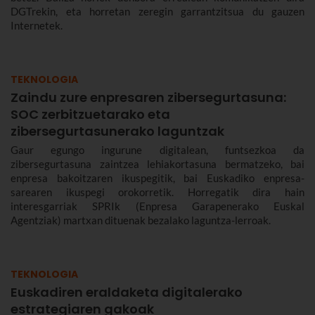
DGTrekin, eta horretan zeregin garrantzitsua du gauzen
Internetek.
TEKNOLOGIA
Zaindu zure enpresaren zibersegurtasuna:
SOC zerbitzuetarako eta
zibersegurtasunerako laguntzak
Gaur egungo ingurune digitalean, funtsezkoa da
zibersegurtasuna zaintzea lehiakortasuna bermatzeko, bai
enpresa bakoitzaren ikuspegitik, bai Euskadiko enpresa-
sarearen ikuspegi orokorretik. Horregatik dira hain
interesgarriak SPRIk (Enpresa Garapenerako Euskal
Agentziak) martxan dituenak bezalako laguntza-lerroak.
TEKNOLOGIA
Euskadiren eraldaketa digitalerako
estrategiaren gakoak