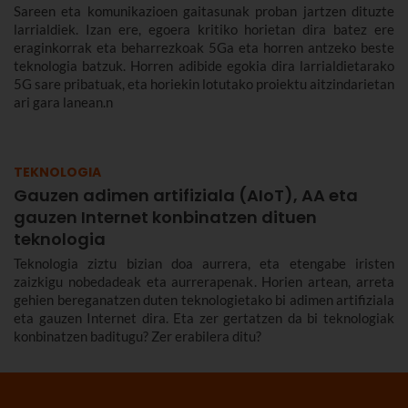
Sareen eta komunikazioen gaitasunak proban jartzen dituzte
larrialdiek. Izan ere, egoera kritiko horietan dira batez ere
eraginkorrak eta beharrezkoak 5Ga eta horren antzeko beste
teknologia batzuk. Horren adibide egokia dira larrialdietarako
5G sare pribatuak, eta horiekin lotutako proiektu aitzindarietan
ari gara lanean.n
TEKNOLOGIA
Gauzen adimen artifiziala (AIoT), AA eta
gauzen Internet konbinatzen dituen
teknologia
Teknologia ziztu bizian doa aurrera, eta etengabe iristen
zaizkigu nobedadeak eta aurrerapenak. Horien artean, arreta
gehien bereganatzen duten teknologietako bi adimen artifiziala
eta gauzen Internet dira. Eta zer gertatzen da bi teknologiak
konbinatzen baditugu? Zer erabilera ditu?