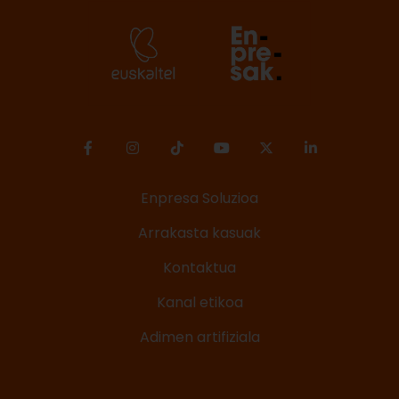
Enpresa Soluzioa
Arrakasta kasuak
Kontaktua
Kanal etikoa
Adimen artifiziala