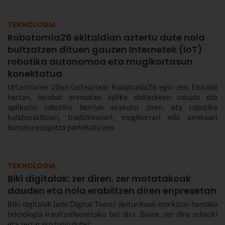
TEKNOLOGIA
Robotomía26 ekitaldian aztertu dute nola
bultzatzen dituen gauzen Internetek (IoT)
robotika autonomoa eta mugikortasun
konektatua
Urtarrilaren 20an (asteartea) Robotomía26 egin zen. Ekitaldi
hartan, hainbat eremutan aplika daitezkeen soluzio eta
aplikazio robotiko berriak erakutsi ziren, eta robotika
kolaboratiboari, tradizionalari, mugikorrari edo airekoari
buruzko ezagutza partekatu zen.
TEKNOLOGIA
Biki digitalak: zer diren, zer motatakoak
dauden eta nola erabiltzen diren enpresetan
Biki digitalak (edo Digital Twins) deiturikoak etorkizun handiko
teknologia iraultzaileenetako bat dira. Baina, zer dira zehazki
eta zertarako balio dute?