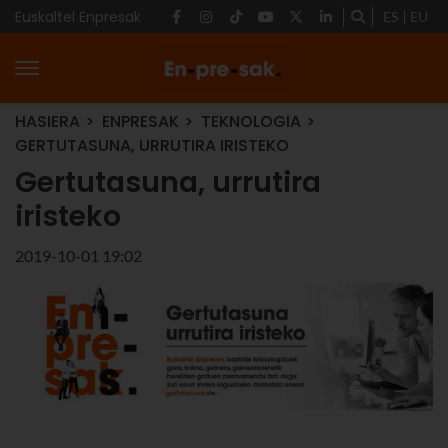
Euskaltel Enpresak
ES
EU
HASIERA
ENPRESAK
TEKNOLOGIA
GERTUTASUNA, URRUTIRA IRISTEKO
Gertutasuna, urrutira
iristeko
2019-10-01 19:02