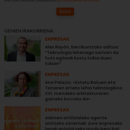
Bidali
GEHIEN IRAKURRIENA
ENPRESAK
Alex Rayón, berrikuntzako aditua:
“Teknologia lehenago sartzen da
huts egiteak kostu txikia duen
tokian”
ENPRESAK
Ana Palacio: «Estatu Batuen eta
Txinaren arteko lehia teknologikoa
XXI. mendeko arkitekturaren
gaineko borroka da»
ENPRESAK
Adimen artifizialeko agente
anitzeko sistemak: zure enpresako
lanak antolatzeko modu berri bat