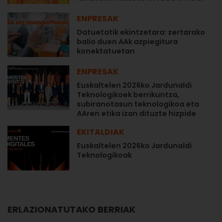
ENPRESAK
Datuetatik ekintzetara: zertarako
balio duen AAk azpiegitura
konektatuetan
ENPRESAK
Euskaltelen 2026ko Jardunaldi
Teknologikoek berrikuntza,
subiranotasun teknologikoa eta
AAren etika izan dituzte hizpide
EKITALDIAK
Euskaltelen 2026ko Jardunaldi
Teknologikoak
ERLAZIONATUTAKO BERRIAK