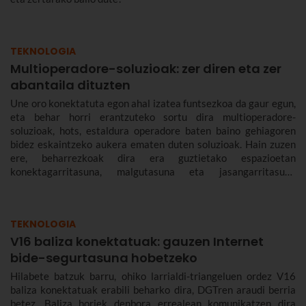
TEKNOLOGIA
Multioperadore-soluzioak: zer diren eta zer
abantaila dituzten
Une oro konektatuta egon ahal izatea funtsezkoa da gaur egun,
eta behar horri erantzuteko sortu dira multioperadore-
soluzioak, hots, estaldura operadore baten baino gehiagoren
bidez eskaintzeko aukera ematen duten soluzioak. Hain zuzen
ere, beharrezkoak dira era guztietako espazioetan
konektagarritasuna, malgutasuna eta jasangarritasuna
bermatzeko, eta abantailak dakartzate erabiltzaileentzat nahiz
enpresentzat.
TEKNOLOGIA
V16 baliza konektatuak: gauzen Internet
bide-segurtasuna hobetzeko
Hilabete batzuk barru, ohiko larrialdi-triangeluen ordez V16
baliza konektatuak erabili beharko dira, DGTren araudi berria
betez. Baliza horiek denbora errealean komunikatzen dira