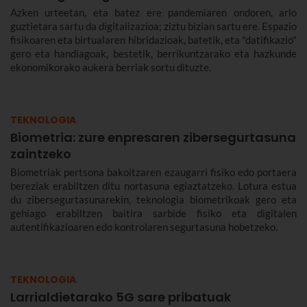
Azken urteetan, eta batez ere pandemiaren ondoren, arlo
guztietara sartu da digitalizazioa; ziztu bizian sartu ere. Espazio
fisikoaren eta birtualaren hibridazioak, batetik, eta "datifikazio"
gero eta handiagoak, bestetik, berrikuntzarako eta hazkunde
ekonomikorako aukera berriak sortu dituzte.
TEKNOLOGIA
Biometria: zure enpresaren zibersegurtasuna
zaintzeko
Biometriak pertsona bakoitzaren ezaugarri fisiko edo portaera
bereziak erabiltzen ditu nortasuna egiaztatzeko. Lotura estua
du zibersegurtasunarekin, teknologia biometrikoak gero eta
gehiago erabiltzen baitira sarbide fisiko eta digitalen
autentifikazioaren edo kontrolaren segurtasuna hobetzeko.
TEKNOLOGIA
Larrialdietarako 5G sare pribatuak