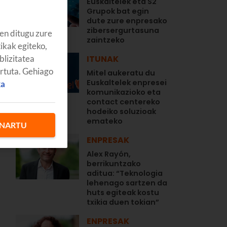
Euskaltelek eta S2
Grupok bat egin
dute zure enpresako
zibersergurtasuna
en ditugu zure
zaintzeko
tikak egiteko,
blizitatea
ITUNAK
artuta. Gehiago
Mitel aukeratu du
Euskaltelek enpresei
ka
komunikazioko eta
contact centereko
hodeiko soluzioak
emateko
NARTU
ENPRESAK
Alex Rayón,
berrikuntzako
aditua: “Teknologia
lehenago sartzen da
huts egiteak kostu
txikia duen tokian”
ENPRESAK