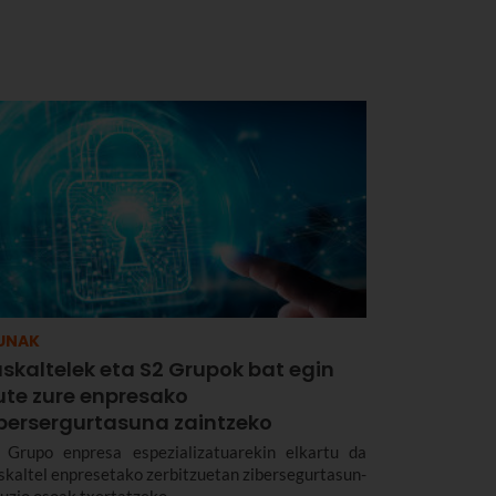
UNAK
skaltelek eta S2 Grupok bat egin
ute zure enpresako
ibersergurtasuna zaintzeko
 Grupo enpresa espezializatuarekin elkartu da
skaltel enpresetako zerbitzuetan zibersegurtasun-