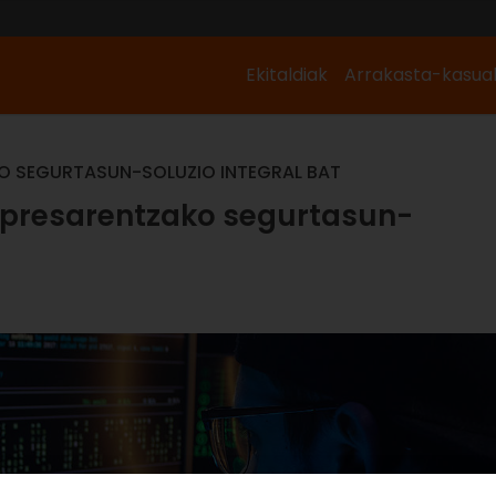
Ekitaldiak
Arrakasta-kasua
KO SEGURTASUN-SOLUZIO INTEGRAL BAT
enpresarentzako segurtasun-