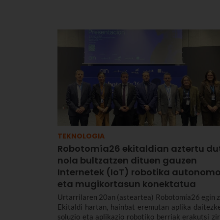
TEKNOLOGIA
Robotomía26 ekitaldian aztertu du
nola bultzatzen dituen gauzen
Internetek (IoT) robotika autonom
eta mugikortasun konektatua
Urtarrilaren 20an (asteartea) Robotomía26 egin z
Ekitaldi hartan, hainbat eremutan aplika daitezk
soluzio eta aplikazio robotiko berriak erakutsi zir