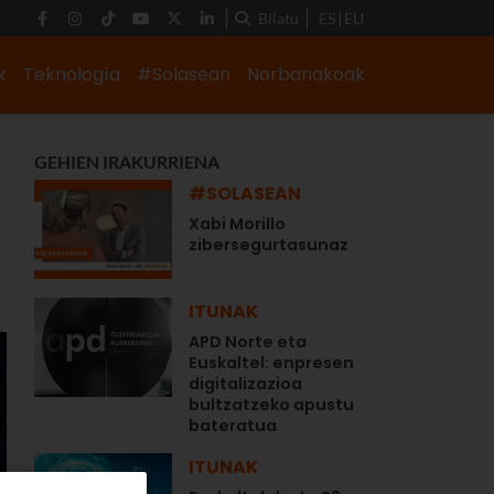
Bilatu
ES
EU
k
Teknología
#Solasean
Norbanakoak
GEHIEN IRAKURRIENA
#SOLASEAN
Xabi Morillo
zibersegurtasunaz
ITUNAK
APD Norte eta
Euskaltel: enpresen
digitalizazioa
bultzatzeko apustu
bateratua
ITUNAK