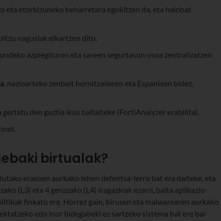
go eta etorkizuneko beharretara egokitzen da, eta hainbat
bitzu nagusiak elkartzen ditu.
kundeko azpiegituren eta sareen segurtasun osoa zentralizatzen
ua
, nazioarteko zenbait hornitzaileren eta Espanixen bidez,
a gertatu den guztia ikus baitaiteke (FortiAnalyzer erabilita).
tinet.
ebaki birtualak?
itutako erasoen aurkako lehen defentsa-lerro bat era daiteke, eta
ako (L3) eta 4 geruzako (L4) iragazkiak ezarri, baita aplikazio-
olitikak finkatu ere. Horrez gain, birusen eta malwarearen aurkako
tektatzeko edo inor bidegabeki ez sartzeko sistema bat ere bai