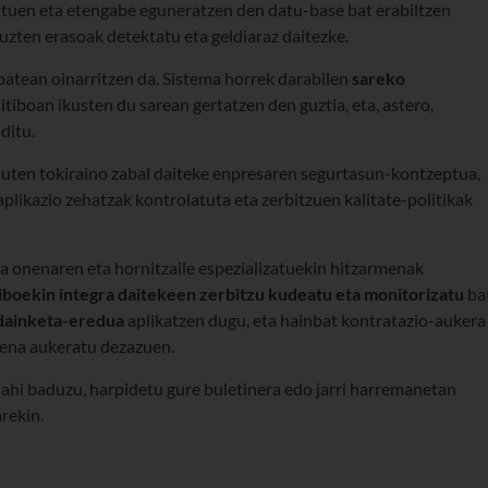
ituen eta etengabe eguneratzen den datu-base bat erabiltzen
uzten erasoak detektatu eta geldiaraz daitezke.
batean oinarritzen da. Sistema horrek darabilen
sareko
iboan ikusten du sarean gertatzen den guztia, eta, astero,
ditu.
duten tokiraino zabal daiteke enpresaren segurtasun-kontzeptua,
aplikazio zehatzak kontrolatuta eta zerbitzuen kalitate-politikak
ia onenaren eta hornitzaile espezializatuekin hitzarmenak
iboekin integra daitekeen zerbitzu kudeatu eta monitorizatu
ba
dainketa-eredua
aplikatzen dugu, eta hainbat kontratazio-aukera
dena aukeratu dezazuen.
ahi baduzu, harpidetu gure buletinera edo jarri harremanetan
rekin.