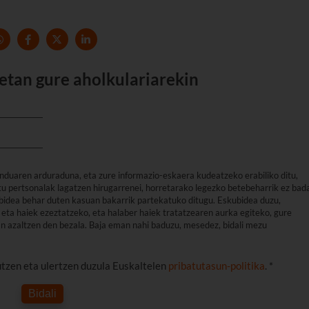
etan gure aholkulariarekin
nduaren arduraduna, eta zure informazio-eskaera kudeatzeko erabiliko ditu,
u pertsonalak lagatzen hirugarrenei, horretarako legezko betebeharrik ez bad
arbidea behar duten kasuan bakarrik partekatuko ditugu. Eskubidea duzu,
eta haiek ezeztatzeko, eta halaber haiek tratatzearen aurka egiteko, gure
an azaltzen den bezala. Baja eman nahi baduzu, mesedez, bidali mezu
utzen eta ulertzen duzula Euskaltelen
pribatutasun-politika
. *
Bidali