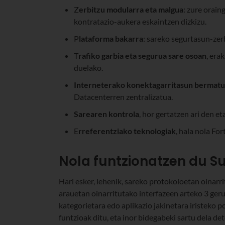
Z
erbitzu modularra eta malgua
: zure orain
kontratazio-aukera eskaintzen dizkizu.
P
lataforma bakarra
: sareko segurtasun-zer
T
rafiko garbia eta segurua sare osoan
, era
duelako.
Interneterako konektagarritasun bermat
Datacenterren zentralizatua.
Sarearen kontrola
, hor gertatzen ari den et
E
rreferentziako teknologiak
, hala nola For
Nola funtzionatzen du Su
Hari esker, lehenik, sareko protokoloetan oinarr
arauetan oinarritutako interfazeen arteko 3 geruz
kategorietara edo aplikazio jakinetara iristeko p
funtzioak ditu, eta inor bidegabeki sartu dela de