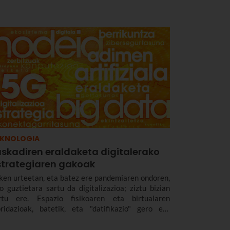
harrezkoak dira era guztietako espazioetan
onektagarritasuna, malgutasuna eta
sangarritasuna bermatzeko, eta abantailak
kartzate erabiltzaileentzat nahiz enpresentzat.
EKNOLOGIA
uskadiren eraldaketa digitalerako
strategiaren gakoak
ken urteetan, eta batez ere pandemiaren ondoren,
lo guztietara sartu da digitalizazioa; ziztu bizian
rtu ere. Espazio fisikoaren eta birtualaren
bridazioak, batetik, eta "datifikazio" gero eta
ndiagoak, bestetik, berrikuntzarako eta hazkunde
onomikorako aukera berriak sortu dituzte.