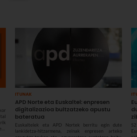
ITUNAK
IT
APD Norte eta Euskaltel: enpresen
Eu
digitalizazioa bultzatzeko apustu
d
kor
bateratua
z
tal
rik
Euskaltelek eta APD Nortek berritu egin dute
S2
eta
lankidetza-hitzarmena, zeinak enpresen arteko
Eu