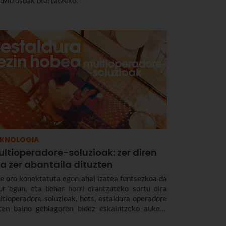
luzio osoak txertatzeko.
EKNOLOGIA
ltioperadore-soluzioak: zer diren
a zer abantaila dituzten
e oro konektatuta egon ahal izatea funtsezkoa da
ur egun, eta behar horri erantzuteko sortu dira
ltioperadore-soluzioak, hots, estaldura operadore
ten baino gehiagoren bidez eskaintzeko aukera
aten duten soluzioak. Hain zuzen ere,