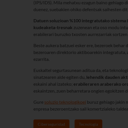
(IPS/IDS). Mila mehatxu ezagun baino gehiago d
duenez, suebakien ohiko defentsak saihesten dit
Datuen soluzioan %100 integratutako sistema
kudeaketa-tresnak
zuzenean eta oso modu intuit
erabilerari buruzko txosten aurrezarriak sortzen 
Beste aukera batzuei esker ere, bezeroek behar 
bezeroaren direktorio aktiboarekin integratuta, 
ezarrita.
Euskaltel segurtasunean aditua da, eta teknolog
sinatzearen alde egiten du,
lehendik dauden akt
eskaini ahal izateko;
erabileraren araberako or
eskaintzen, zuen beharretara ongien egokitzen 
Gure
soluzio teknologikoei
buruz gehiago jakin n
enpresa bezeroentzako sail komertzialeko taldea
Ciberseguridad
Tecnología