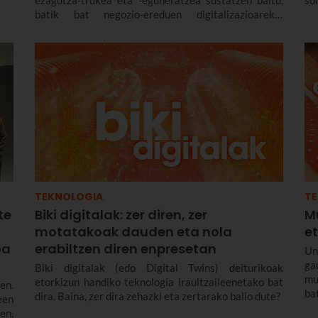
ezagutza-trukea eta -eguneratzea sustatzen baitu,
so
batik bat negozio-ereduen digitalizazioarekin
loturiko gaietan.
TEKNOLOGIA
T
te
Biki digitalak: zer diren, zer
Mu
motatakoak dauden eta nola
et
oa
erabiltzen diren enpresetan
Un
ga
Biki digitalak (edo Digital Twins) deiturikoak
mu
etorkizun handiko teknologia iraultzaileenetako bat
en.
ba
dira. Baina, zer dira zehazki eta zertarako balio dute?
een
em
en,