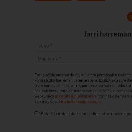
Jarri harreman
Euskaltel da ematen dizkiguzun datu pertsonalen tratame
kontratuzko harreman baten arabera. Ez dizkiegu zure dat
Gure hornitzaileekin, berriz, guri zerbitzu bat emateko s
besteak beste, zure datuetara sartzeko, haiek zuzentzeko 
webguneko
pribatutasun-politikaren
informazio gehigarri
elektroniko bat
Euskaltel Enpresasera
.
“Bidali” botoia sakatzean, adierazten duzu ezag