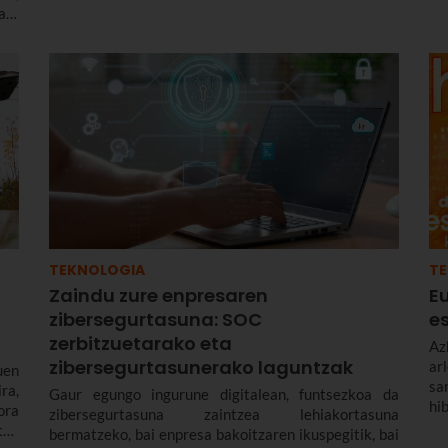
be
ri,
k
tza
ja
da
TEKNOLOGIA
T
Zaindu zure enpresaren
E
zibersegurtasuna: SOC
e
zerbitzuetarako eta
Az
zibersegurtasunerako laguntzak
ar
uen
sa
ra,
Gaur egungo ingurune digitalean, funtsezkoa da
hi
ora
zibersegurtasuna zaintzea lehiakortasuna
ha
tan
bermatzeko, bai enpresa bakoitzaren ikuspegitik, bai
ek