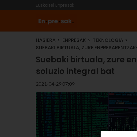
Euskaltel Enpresak
HASIERA
ENPRESAK
TEKNOLOGIA
SUEBAKI BIRTUALA, ZURE ENPRESARENTZA
Suebaki birtuala, zure 
soluzio integral bat
2021-04-29 07:09