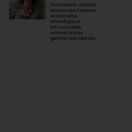
Ana Palacio: «Estatu
Batuen eta Txinaren
arteko lehia
teknologikoa
XXI. mendeko
arkitekturaren
gaineko borroka da»