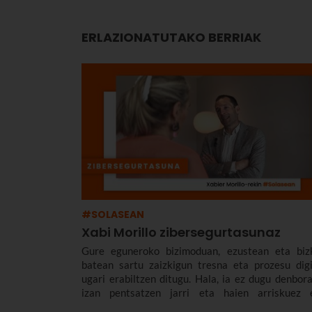
ERLAZIONATUTAKO BERRIAK
#SOLASEAN
Xabi Morillo zibersegurtasunaz
Gure eguneroko bizimoduan, ezustean eta biz
batean sartu zaizkigun tresna eta prozesu digi
ugari erabiltzen ditugu. Hala, ia ez dugu denbora
izan pentsatzen jarri eta haien arriskuez 
ondorioez gogoeta egiteko.