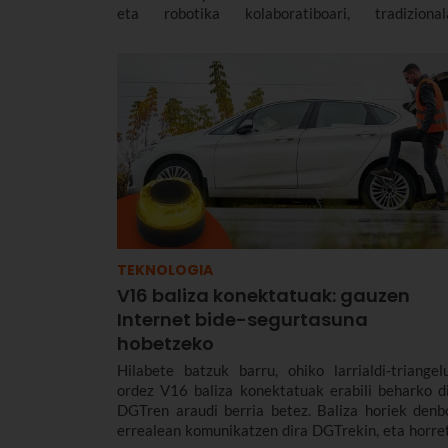
eta robotika kolaboratiboari, tradizionala
mugikorrari edo airekoari buruzko ezagu
partekatu zen.
TEKNOLOGIA
V16 baliza konektatuak: gauzen
Internet bide-segurtasuna
hobetzeko
Hilabete batzuk barru, ohiko larrialdi-triangel
ordez V16 baliza konektatuak erabili beharko di
DGTren araudi berria betez. Baliza horiek denb
errealean komunikatzen dira DGTrekin, eta horre