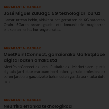
ARRAKASTA-KASUAK
José Miguel Zuluaga 5G teknologiari buruz
Hamar urtean behin, aldaketa bat gertatzen da XG sareetan.
Orain, 5Garen aroan gaude; eta komunikazio mugikorren
bilakaeran hori da hurrengo urratsa.
ARRAKASTA-KASUAK
MeetPointConnect, garraiorako Marketplace
digital baten arrakasta
MeetPointConnect-ek eta Euskaltelek Marketplace guztiz
digitala jarri dute martxan; horri esker, garraio-profesionalek
beren jarduera gauzatzeko behar duten guztia aurkituko dute
han.
ARRAKASTA-KASUAK
Neurriko erronka teknologikoa