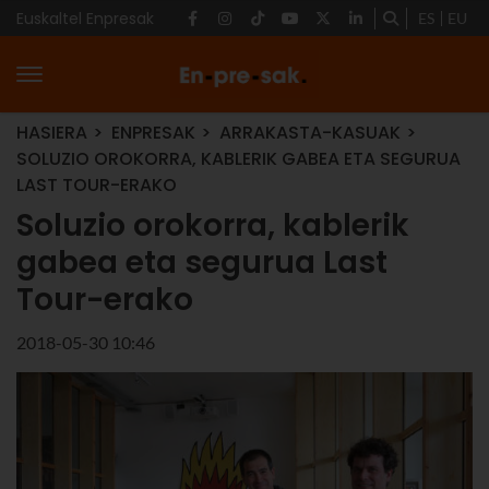
Euskaltel Enpresak
ES
EU
HASIERA
ENPRESAK
ARRAKASTA-KASUAK
SOLUZIO OROKORRA, KABLERIK GABEA ETA SEGURUA
LAST TOUR-ERAKO
Soluzio orokorra, kablerik
gabea eta segurua Last
Tour-erako
2018-05-30 10:46