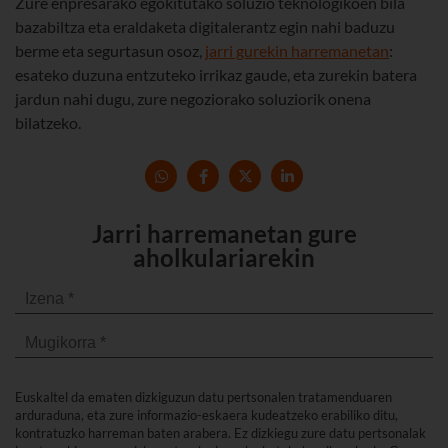
Zure enpresarako egokitutako soluzio teknologikoen bila
bazabiltza eta eraldaketa digitalerantz egin nahi baduzu
berme eta segurtasun osoz,
jarri gurekin harremanetan
:
esateko duzuna entzuteko irrikaz gaude, eta zurekin batera
jardun nahi dugu, zure negoziorako soluziorik onena
bilatzeko.
Jarri harremanetan gure
aholkulariarekin
Euskaltel da ematen dizkiguzun datu pertsonalen tratamenduaren
arduraduna, eta zure informazio-eskaera kudeatzeko erabiliko ditu,
kontratuzko harreman baten arabera. Ez dizkiegu zure datu pertsonalak