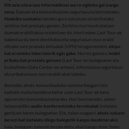
filtrazio eta eraso informatikoei aurre egiteko gai izango
zena
. Datuen eta komunikazioen segurtasuna bermatzeko,
Hodeiko suebakia
izeneko gure soluzioan oinarritutako
zerbitzu bat prestatu genien. Zerbitzu hori kontratatzen
duenak erabilitakoa ordaintzen du. Horri esker, Last Tour-ek
babestua du bere identitatea eta segurtasun osoz erabil
ditzake sare probatu birtualak (VPN) hirugarrenekin,
ekipo
bat erosteko inbertsiorik egin gabe
. Horrez gainera,
hodei
pribatu bat prestatu genuen
(Last Tour-en bulegoaren eta
Euskaltelen Data Center-en artean), informazioa segurtasun
eta pribatutasun osoz erabili ahal izateko.
Bestalde, ahots-komunikazioko sistema fidagarri eta
kalitate-maila handikoa behar zuen Last Tour-ek bere
eguneroko komunikazioetarako. Hori bermatzeko, azken
belaunaldiko
audio-konferentziako terminalak
instalatu
genituen beren bulegoetan. Eta, haien osagarri,
ahots-soluzio
berezi bat instalatu diegu bulegotik kanpo daudenerako
;
hala, bulegoan baleude bezala deitu ahal izango dute: finko