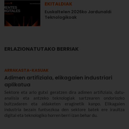
EKITALDIAK
Euskaltelen 2026ko Jardunaldi
Teknologikoak
ERLAZIONATUTAKO BERRIAK
ARRAKASTA-KASUAK
Adimen artifiziala, elikagaien industriari
aplikatua
Sektore eta arlo gutxi geratzen dira adimen artifiziala, datu-
analisia eta antzeko teknologiak sartzearen ondoriozko
bultzadaren eta aldaketen eraginetik kanpo. Elikagaien
industria bezain funtsezkoa den sektore batek ere iraultza
digital eta teknologiko horren berri izan behar du.