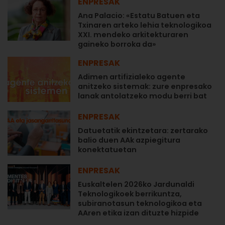
ENPRESAK
Ana Palacio: «Estatu Batuen eta
Txinaren arteko lehia teknologikoa
XXI. mendeko arkitekturaren
gaineko borroka da»
ENPRESAK
Adimen artifizialeko agente
anitzeko sistemak: zure enpresako
lanak antolatzeko modu berri bat
ENPRESAK
Datuetatik ekintzetara: zertarako
balio duen AAk azpiegitura
konektatuetan
ENPRESAK
Euskaltelen 2026ko Jardunaldi
Teknologikoek berrikuntza,
subiranotasun teknologikoa eta
AAren etika izan dituzte hizpide