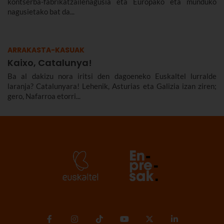
kontserba-fabrikatzailenagusia eta Europako eta munduko
nagusietako bat da...
ARRAKASTA-KASUAK
Kaixo, Catalunya!
Ba al dakizu nora iritsi den dagoeneko Euskaltel lurralde
laranja? Catalunyara! Lehenik, Asturias eta Galizia izan ziren;
gero, Nafarroa etorri...