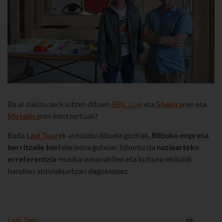
Ba al dakizu zerk lotzen dituen
BBK Live
eta
Shakira
ren eta
Metallica
ren kontzertuak?
Bada
Last Tour
ek antolatu dituela guztiak.
Bilboko enpresa
berritzaile hori
denbora gutxian bihurtu da
nazioarteko
erreferentzia
musika-emanaldien eta kultura-ekitaldi
handien antolakuntzari dagokionez.
Last Tour
ek