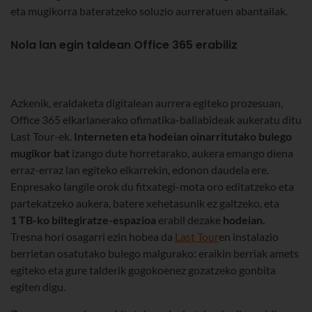
eta mugikorra bateratzeko soluzio aurreratuen abantailak.
Nola lan egin taldean Office 365 erabiliz
Azkenik, eraldaketa digitalean aurrera egiteko prozesuan,
Office 365 elkarlanerako ofimatika-baliabideak aukeratu ditu
Last Tour-ek.
Interneten eta hodeian oinarritutako bulego
mugikor bat
izango dute horretarako, aukera emango diena
erraz-erraz lan egiteko elkarrekin, edonon daudela ere.
Enpresako langile orok du fitxategi-mota oro editatzeko eta
partekatzeko aukera, batere xehetasunik ez galtzeko, eta
1 TB-ko biltegiratze-espazioa
erabil dezake
hodeian.
Tresna hori osagarri ezin hobea da
Last Tour
en instalazio
berrietan osatutako bulego malgurako: eraikin berriak amets
egiteko eta gure talderik gogokoenez gozatzeko gonbita
egiten digu.