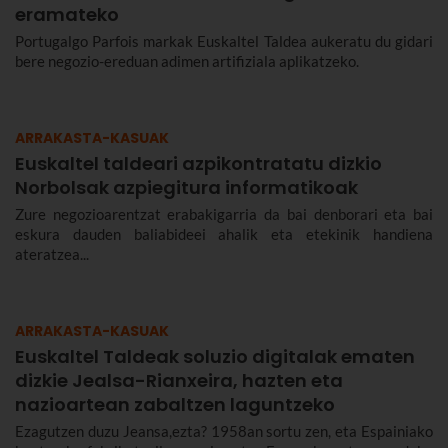
eramateko
Portugalgo Parfois markak Euskaltel Taldea aukeratu du gidari
bere negozio-ereduan adimen artifiziala aplikatzeko.
ARRAKASTA-KASUAK
Euskaltel taldeari azpikontratatu dizkio
Norbolsak azpiegitura informatikoak
Zure negozioarentzat erabakigarria da bai denborari eta bai
eskura dauden baliabideei ahalik eta etekinik handiena
ateratzea...
ARRAKASTA-KASUAK
Euskaltel Taldeak soluzio digitalak ematen
dizkie Jealsa-Rianxeira, hazten eta
nazioartean zabaltzen laguntzeko
Ezagutzen duzu Jeansa,ezta? 1958an sortu zen, eta Espainiako