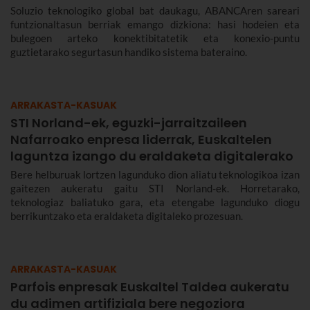
Soluzio teknologiko global bat daukagu, ABANCAren sareari
funtzionaltasun berriak emango dizkiona: hasi hodeien eta
bulegoen arteko konektibitatetik eta konexio-puntu
guztietarako segurtasun handiko sistema bateraino.
ARRAKASTA-KASUAK
STI Norland-ek, eguzki-jarraitzaileen
Nafarroako enpresa liderrak, Euskaltelen
laguntza izango du eraldaketa digitalerako
Bere helburuak lortzen lagunduko dion aliatu teknologikoa izan
gaitezen aukeratu gaitu STI Norland-ek. Horretarako,
teknologiaz baliatuko gara, eta etengabe lagunduko diogu
berrikuntzako eta eraldaketa digitaleko prozesuan.
ARRAKASTA-KASUAK
Parfois enpresak Euskaltel Taldea aukeratu
du adimen artifiziala bere negoziora