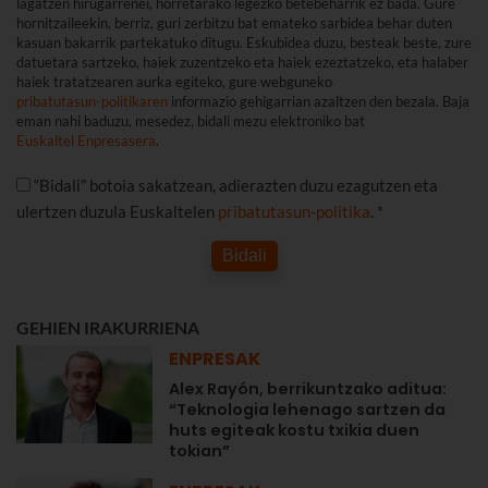
lagatzen hirugarrenei, horretarako legezko betebeharrik ez bada. Gure
hornitzaileekin, berriz, guri zerbitzu bat emateko sarbidea behar duten
kasuan bakarrik partekatuko ditugu. Eskubidea duzu, besteak beste, zure
datuetara sartzeko, haiek zuzentzeko eta haiek ezeztatzeko, eta halaber
haiek tratatzearen aurka egiteko, gure webguneko
pribatutasun-politikaren
informazio gehigarrian azaltzen den bezala. Baja
eman nahi baduzu, mesedez, bidali mezu elektroniko bat
Euskaltel Enpresasera
.
“Bidali” botoia sakatzean, adierazten duzu ezagutzen eta
ulertzen duzula Euskaltelen
pribatutasun-politika
. *
Bidali
GEHIEN IRAKURRIENA
ENPRESAK
Alex Rayón, berrikuntzako aditua:
“Teknologia lehenago sartzen da
huts egiteak kostu txikia duen
tokian”