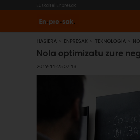
Euskaltel Enpresak
HASIERA
ENPRESAK
TEKNOLOGIA
NO
Nola optimizatu zure ne
2019-11-25 07:18