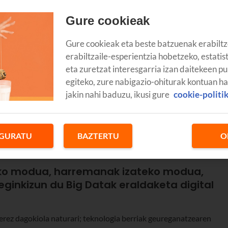
Gure cookieak
Gure cookieak eta beste batzuenak erabiltz
erabiltzaile-esperientzia hobetzeko, estatis
eta zuretzat interesgarria izan daitekeen pu
egiteko, zure nabigazio-ohiturak kontuan h
jakin nahi baduzu, ikusi gure
cookie-politi
 eta hango CEO da David Ruiz. Berarekin hitz egin dugu. "Del
te hartu duen adituetako bat da. Azaroaren 5ean egin zen Iruñean,
GURATU
BAZTERTU
O
eko modua, harremanak izateko modua,
eginkizun du Big Datak eraldaketa digital
berez dagokiola naturari; teknologia berriak geureganatzearen