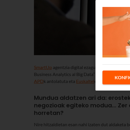
SmartUp
agentzia digital ezagunenetako bat da,
Business Analytics al Big Data” lan-gosarian par
KONFI
APD
k antolatuta eta
Euskaltel
ekin elkarlanean.
Mundua aldatzen ari da: erost
negozioak egiteko modua... Zer 
horretan?
Nire hitzaldietan esan nahi izaten dut aldaketa 