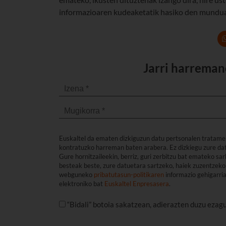
informazioaren kudeaketatik hasiko den munduan
Jarri harreman
Euskaltel da ematen dizkiguzun datu pertsonalen tratame
kontratuzko harreman baten arabera. Ez dizkiegu zure dat
Gure hornitzaileekin, berriz, guri zerbitzu bat emateko s
besteak beste, zure datuetara sartzeko, haiek zuzentzeko 
webguneko
pribatutasun-politikaren
informazio gehigarri
elektroniko bat
Euskaltel Enpresasera
.
“Bidali” botoia sakatzean, adierazten duzu ezag