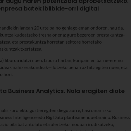
har dugu haren potentziala aprobetxatzeko.
npresa batek ibilbide-orri digital
 handiekin lanean 20 urte baino gehiago eman ondoren, hau da,
rikuntza kudeatzeko tresna onena: gure bezeroen prestakuntza-
atzea, eta prestakuntza horretan sektore horretako
askuntzak txertatzea.
) liburua idatzi nuen. Liburu hartan, konpainien barne-eremu
ideak nahiz erakundeak— lotzeko beharraz hitz egiten nuen, eta
o hori.
eta Business Analytics. Nola eragiten diote
lisi-proiektu guztiei egiten diegu aurre, hasi oinarrizko
Business Intelligence edo Big Data planteamenduetaraino. Business
azio pila bat antolatu eta ulertzeko moduan irudikatzeko,