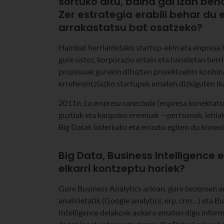
sortuko ditu, baina gai izan be
Zer estrategia erabili behar du e
arrakastatsu bat osatzeko?
Hainbat herrialdetako startup-ekin eta enpresa
gure ustez, korporazio ertain eta handietan ber
prozesuak gurekin dituzten proiektuekin konbin
erreferentziazko startupek ematen dizkiguten ik
2011n,
La empresa conectada
(enpresa konektatua
guztiak eta kanpoko eremuak —pertsonak, lehiak
Big Datak biderkatu eta erraztu egiten du konexi
Big Data, Business Intelligence 
elkarri kontzeptu horiek?
Gure Business Analytics arloan, gure bezeroen ana
analisietatik (Google analytics, erp, crm…) eta 
Intelligence delakoak aukera ematen digu inform