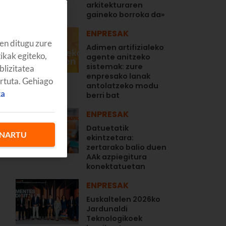
arkitekturaren
gaineko borroka da»
ENPRESAK
en ditugu zure
Adimen artifizialeko
tikak egiteko,
agente anitzeko
sistemak: zure
blizitatea
enpresako lanak
artuta. Gehiago
antolatzeko modu
ka
berri bat
ENPRESAK
Datuetatik
NARTU
ekintzetara:
zertarako balio duen
AAk azpiegitura
konektatuetan
ENPRESAK
Euskaltelen 2026ko
Jardunaldi
Teknologikoek