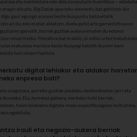
raiatzea eta mantentzea edo dela konputazio kuantikoa— aldaketa
 eragin dituzte. Big Datak aparteko elementu bat gehitzen dio
 digu gaur egungo arazoei beste ikuspuntu batzuetatik
en ari da, edo erabat aldatzen, duela gutxi arte garrantzitsua ez
te guztiaren gainetik, horrek guztiak aukera ematen du edonor
zian oinarritzeko. Metafora bat erabiliz, bi milioi urtez trebatutak
arunoi erakustea mundua beste ikuspegi batetik ikusten bere
ntzia hori oinarri hartuta.
erkatu digital lehiakor eta aldakor horreta
neko enpresa bati?
beto ezagutzea, aurreko guztiak jokaleku desberdinetan jarri eta
 ikusteko. Eta, horretaz gainera, merkatu-hobi berriak,
batean, haien bilakaera digitala modu espezifikoagoan bultzatzea,
nera egokituta.
ntza irauli eta negozio-aukera berriak