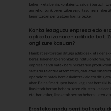
Lehenik eta behin, kontzientziazioari buruz hit
aurrekonturik beren zibersegurtasunean inbertit
laguntzetan pentsatzen has gaitezke.
Konta iezaguzu enpresa edo er
aplikatu izanaren adibide bat. 
ongi zure kasuan?
Hainbat sektoretan ditugu adibideak, eta denak et
beraz, lehenengo erronkak gainditu ondoren, fas
enpresa handi batek bere nekazarien produktibit
sartu du talentua atzemateko, datuetan oinarritz
operadore batek bere eskaintzak aldatu ditu, et
abar. Baina Smartupen badaukagu bat bereziki h
ikasketak bertan behera uzten zituzten ikasleen
eta, hari esker, ikasketak bertan behera uzten z
Erosteko modu berri bat sortu du