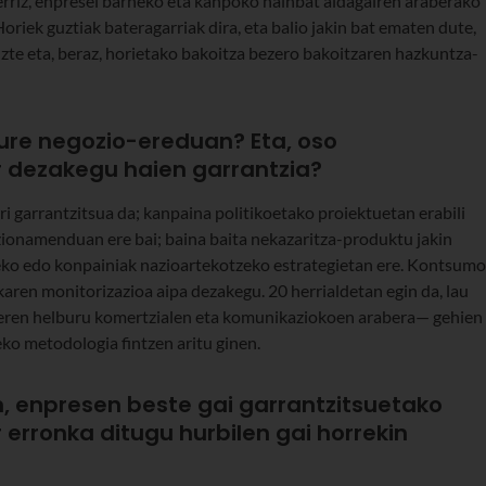
berriz, enpresei barneko eta kanpoko hainbat aldagairen araberako
riek guztiak bateragarriak dira, eta balio jakin bat ematen dute,
te eta, beraz, horietako bakoitza bezero bakoitzaren hazkuntza-
gure negozio-ereduan? Eta, oso
r dezakegu haien garrantzia?
ri garrantzitsua da; kanpaina politikoetako proiektuetan erabili
zionamenduan ere bai; baina baita nekazaritza-produktu jakin
eko edo konpainiak nazioartekotzeko estrategietan ere. Kontsumo
ren monitorizazioa aipa dezakegu. 20 herrialdetan egin da, lau
—beren helburu komertzialen eta komunikaziokoen arabera— gehien
ko metodologia fintzen aritu ginen.
, enpresen beste gai garrantzitsuetako
 erronka ditugu hurbilen gai horrekin