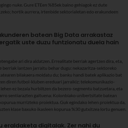
z egingo nuke. Gure ETEen %85ek baino gehiagok ez dute
zeko; hortik aurrera, irtenbide sektorialetan edo erakundeen
akunderen batean Big Data arrakastaz
Zergatik uste duzu funtzionatu duela hain
engabe ari dira aldatzen. Errealitate berriak agertzen dira, eta,
e berriak lantzen jarraitu behar dugu: nekazaritza-sektoreko
atearen bilakaera moldatu du; banku handi batek aplikazio bat
en diren futbol-kluben ereduari jarraikiz; telekomunikazio-
a lehen ez bezala hurbiltzen da bezero-segmentu batzuetara, eta
arro sentiarazten gaituena: Kolonbiako unibertsitate batean
 kopurua murrizteko proiektua. Guk egindako lehen proiektua da,
ituzten klase baxuko ikasleen kopurua %30 gutxitzea lortu genuen.
 eraldaketa digitalak. Zer nahi du