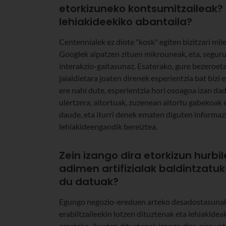
etorkizuneko kontsumitzaileak?
lehiakideekiko abantaila?
Centennialek ez diote "kosk" egiten bizitzari mil
Googlek aipatzen zituen mikrouneak, eta, seguru
interakzio-gaitasunaz. Esaterako, gure bezeroeta
jaialdietara joaten direnek esperientzia bat bizi
ere nahi dute, esperientzia hori osoagoa izan da
ulertzera, aitortuak, zuzenean aitortu gabekoak
daude, eta iturri denek ematen diguten informa
lehiakideengandik bereiztea.
Zein izango dira etorkizun hurb
adimen artifizialak baldintzatuk
du datuak?
Egungo negozio-ereduen arteko desadostasunak e
erabiltzaileekin lotzen dituztenak eta lehiakidea
emateko, ikusten dituztenak izango dira, nire u