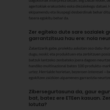
dagokionak interpreta dezan. Big Datari esker, 
agertokiak erakusteko eska diezaiekegu datuei. Ho
ekipamendu eta ikuspegi desberdinak behar dituz
fasera egokitu behar da.
Zer egiteko dute sare sozialek 
garrantzitsua hau ere: nola neu
Zalantzarik gabe, proiektu askotan oso datu-itur
dugu, noski; eta produktuen eta zerbitzuen posi
batzuk lantzeko zenbateko joera dagoen neurtz
handiko multinazional baten 100 produktu-marka
urtez. Herrialde horietan, bezeroen interesei 
egokitzen zaizkien aipamenen garrantzia neurtze
Zibersegurtasuna da, gaur egun
bat, batez ere ETEen kasuan. Zer
lotuta?