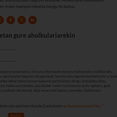
, truke-txanpon bikaina izango da datua.
etan gure aholkulariarekin
nduaren arduraduna, eta zure informazio-eskaera kudeatzeko erabiliko ditu,
u pertsonalak lagatzen hirugarrenei, horretarako legezko betebeharrik ez bad
arbidea behar duten kasuan bakarrik partekatuko ditugu. Eskubidea duzu,
eta haiek ezeztatzeko, eta halaber haiek tratatzearen aurka egiteko, gure
an azaltzen den bezala. Baja eman nahi baduzu, mesedez, bidali mezu
utzen eta ulertzen duzula Euskaltelen
pribatutasun-politika
. *
Bidali