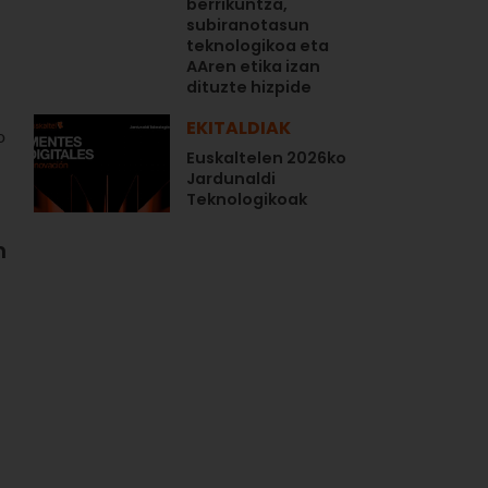
berrikuntza,
subiranotasun
teknologikoa eta
AAren etika izan
dituzte hizpide
EKITALDIAK
o
Euskaltelen 2026ko
Jardunaldi
Teknologikoak
n