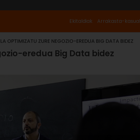
Ekitaldiak
Arrakasta-kasua
LA OPTIMIZATU ZURE NEGOZIO-EREDUA BIG DATA BIDEZ
gozio-eredua Big Data bidez