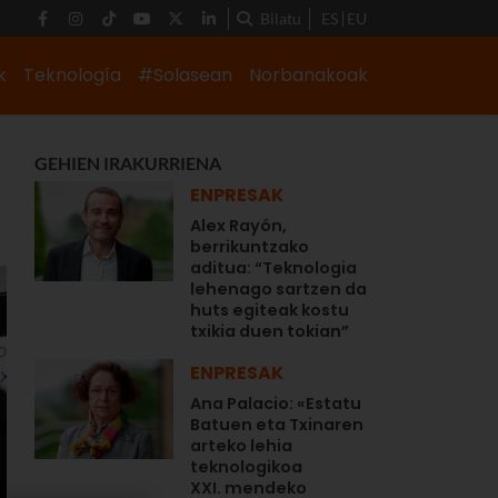
Bilatu
ES
EU
k
Teknología
#Solasean
Norbanakoak
GEHIEN IRAKURRIENA
ENPRESAK
Alex Rayón,
berrikuntzako
aditua: “Teknologia
lehenago sartzen da
huts egiteak kostu
txikia duen tokian”
ENPRESAK
Ana Palacio: «Estatu
Batuen eta Txinaren
arteko lehia
teknologikoa
XXI. mendeko