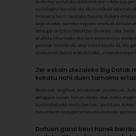
ondorioz sortutako aldaketek ere —dela sua gar
soziologiko handiak eta ekonomikoki egiaztatuak
bilakaera horri: moldakortasuna. Aukera ematen
begiratzeko; aurreko negozio-ereduak birbideratz
zena garrantzitsu bihurtzen du orain... eta, bes
analista bihurtzeko eta bere esperientzia ebident
garunak birbideratu ahal izatea bezala da, eta g
eboluzioari buruz erabakitzeko, urteetako esperie
Zer eskain diezaioke Big Datak m
kokatu nahi duen tamaina ertai
Bezeroak, langileak, lehiakideak, prozesuak... ho
aldagaiak banan-banan aldatu ahal izatea eragina
komunikatzeko modu berriak... aurkitzea. Azken 
bakoitzaren ezaugarrietara eta eboluzio-gaitasu
Datuen garai berri honek berriku