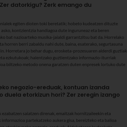
 Zer datorkigu? Zerk emango du
enialek egiten dioten toki beretatik; hobeto kudeatzen dituzte
 asko, kontzientzia handiagoa dute inguruneaz eta beren
ko bat nazioarteko musika-jaialdi garrantzitsu bat da. Horrelako
 eta horren berri zabaldu nahi dute, baina, esaterako, segurtasuna
din. Horretara jo behar dugu, erosketa-prozesuaren alderdi guztiak
 eta ezkutukoak; haientzako guztientzako informazio-iturriak
zioa biltzeko metodo onena garatzen duten enpresek lortuko dute
ileko negozio-ereduak, kontuan izanda
o duela etorkizun hori? Zer zeregin izango
zabatzen saiatzen direnak, emaitzak hornitzaileekin eta
k informazioa partekatzeko aukera gisa, bereizteko eta balioa
stez, etorkizuneko negozio-ereduak. Aldaketaren kudeaketa