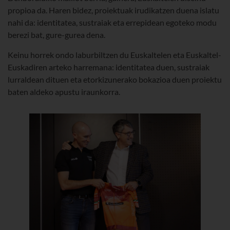
propioa da. Haren bidez, proiektuak irudikatzen duena islatu
nahi da: identitatea, sustraiak eta errepidean egoteko modu
berezi bat, gure-gurea dena.
Keinu horrek ondo laburbiltzen du Euskaltelen eta Euskaltel-
Euskadiren arteko harremana: identitatea duen, sustraiak
lurraldean dituen eta etorkizunerako bokazioa duen proiektu
baten aldeko apustu iraunkorra.