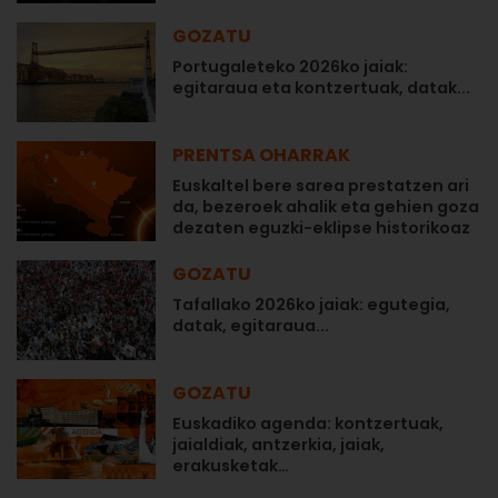
GOZATU
Portugaleteko 2026ko jaiak:
egitaraua eta kontzertuak, datak...
PRENTSA OHARRAK
Euskaltel bere sarea prestatzen ari
da, bezeroek ahalik eta gehien goza
dezaten eguzki-eklipse historikoaz
GOZATU
Tafallako 2026ko jaiak: egutegia,
datak, egitaraua...
GOZATU
Euskadiko agenda: kontzertuak,
jaialdiak, antzerkia, jaiak,
erakusketak…