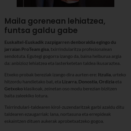
Maila gorenean lehiatzea,
funtsa galdu gabe
Euskaltel-Euskadik zazpigarren denboraldia egingo du
jarraian ProTeam gisa
, txirrindularitza profesionalean
sendotuta. Egutegi gogorra izango da, baina helburua argia
da: anbizioz lehiatzea eta lasterketetan taldea ikusaraztea.
Etxeko probak bereziak izango dira aurten ere:
Itzulia
, urteko
hitzordu handietako bat, eta
Lizarra
,
Donostia
,
Ordizia
eta
Getxoko
klasikoak, zeinetan oso modu berezian bizitzen
baita zaleekiko lotura.
Txirrindulari-taldearen kirol-zuzendaritzak garbi azaldu ditu
taldearen ezaugarriak: lana, nortasuna eta errepideak
eskaintzen dituen aukerak aprobetxatzeko gogoa.