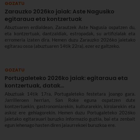
GOZATU
Zarauzko 2026ko jaiak: Aste Nagusiko
egitaraua eta kontzertuak
Abuztuaren erdialdean, Zarautzek Aste Nagusia ospatzen du,
eta kontzertuak, dantzaldiak, estropadak, su artifizialak eta
erromeria izaten dira. Hemen duzu Zarauzko 2026ko jaietako
egitarau osoa (abuztuaren 14tik 22ra), ezer ez galtzeko.
GOZATU
Portugaleteko 2026ko jaiak: egitaraua eta
kontzertuak, datak...
Abuztuak 14tik 17ra, Portugaleteko festetara joango gara.
Jarrilleroen herrian, San Roke eguna ospatzen dute
kontzertuekin, gastronomiarekin, kulturarekin, kirolarekin eta
askoz ere gehiagorekin. Hemen duzu Portugaleteko 2026ko
jaietako egitarauari buruzko informazio guztia, bai eta zenbait
egun lehenago hasten diren jaiaurrekoei buruzkoa ere.