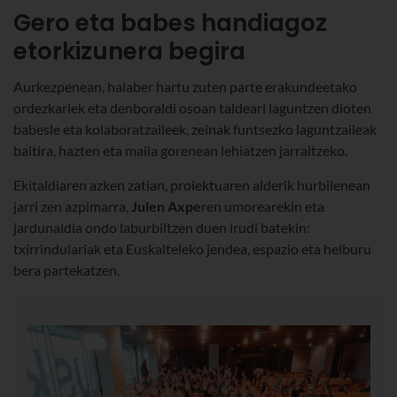
Gero eta babes handiagoz
etorkizunera begira
Aurkezpenean, halaber hartu zuten parte erakundeetako
ordezkariek eta denboraldi osoan taldeari laguntzen dioten
babesle eta kolaboratzaileek, zeinak funtsezko laguntzaileak
baitira, hazten eta maila gorenean lehiatzen jarraitzeko.
Ekitaldiaren azken zatian, proiektuaren alderik hurbilenean
jarri zen azpimarra,
Julen
Axpe
ren umorearekin eta
jardunaldia ondo laburbiltzen duen irudi batekin:
txirrindulariak eta Euskalteleko jendea, espazio eta helburu
bera partekatzen.