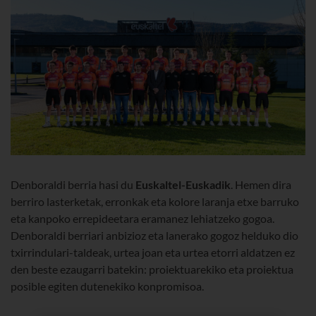
Denboraldi berria hasi du
Euskaltel-Euskadik
. Hemen dira
berriro lasterketak, erronkak eta kolore laranja etxe barruko
eta kanpoko errepideetara eramanez lehiatzeko gogoa.
Denboraldi berriari anbizioz eta lanerako gogoz helduko dio
txirrindulari-taldeak, urtea joan eta urtea etorri aldatzen ez
den beste ezaugarri batekin: proiektuarekiko eta proiektua
posible egiten dutenekiko konpromisoa.