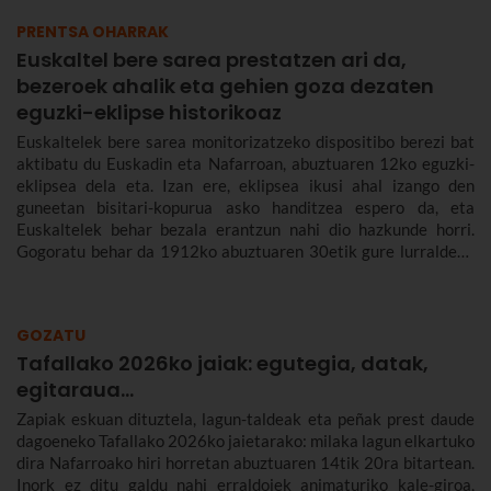
PRENTSA OHARRAK
Euskaltel bere sarea prestatzen ari da,
bezeroek ahalik eta gehien goza dezaten
eguzki-eklipse historikoaz
Euskaltelek bere sarea monitorizatzeko dispositibo berezi bat
aktibatu du Euskadin eta Nafarroan, abuztuaren 12ko eguzki-
eklipsea dela eta. Izan ere, eklipsea ikusi ahal izango den
guneetan bisitari-kopurua asko handitzea espero da, eta
Euskaltelek behar bezala erantzun nahi dio hazkunde horri.
Gogoratu behar da 1912ko abuztuaren 30etik gure lurraldean
ikusi ahal izango den lehen eklipse osoa izango dela.
GOZATU
Tafallako 2026ko jaiak: egutegia, datak,
egitaraua...
Zapiak eskuan dituztela, lagun-taldeak eta peñak prest daude
dagoeneko Tafallako 2026ko jaietarako: milaka lagun elkartuko
dira Nafarroako hiri horretan abuztuaren 14tik 20ra bitartean.
Inork ez ditu galdu nahi erraldoiek animaturiko kale-giroa,