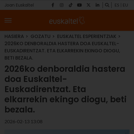
Joan Euskaltel
ES
EU
HASIERA
GOZATU
EUSKALTEL ESPERIENTZIAK
2026KO DENBORALDIA HASTERA DOA EUSKALTEL-
EUSKADIRENTZAT. ETA ELKARREKIN EKINGO DIOGU,
BETI BEZALA.
2026ko denboraldia hastera
doa Euskaltel-
Euskadirentzat. Eta
elkarrekin ekingo diogu, beti
bezala.
2026-02-13 13:08