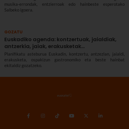
musika-errondak, entzierroak edo hainbeste esperotako
Salbeko igoera.
GOZATU
Euskadiko agenda: kontzertuak, jaialdiak,
antzerkia, jaiak, erakusketak…
Planifikatu asteburua Euskadin, kontzertu, antzezlan, jaialdi,
erakusketa, ospakizun gastronomiko eta beste hainbat
ekitaldiz gozatzeko.