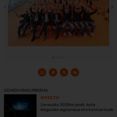
GEHIEN IRAKURRIENA
GOZATU
Zarauzko 2026ko jaiak: Aste
Nagusiko egitaraua eta kontzertuak