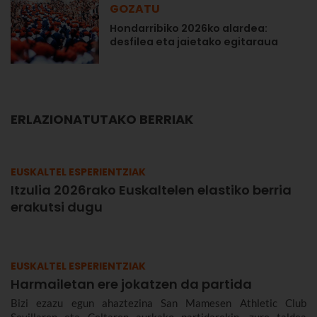
GOZATU
Hondarribiko 2026ko alardea:
desfilea eta jaietako egitaraua
ERLAZIONATUTAKO BERRIAK
EUSKALTEL ESPERIENTZIAK
Itzulia 2026rako Euskaltelen elastiko berria
erakutsi dugu
EUSKALTEL ESPERIENTZIAK
Harmailetan ere jokatzen da partida
Bizi ezazu egun ahaztezina San Mamesen Athletic Club