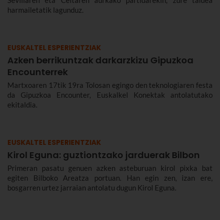
Sevillaren eta Celtaren aurkako partidarekin, zure taldea
harmailetatik lagunduz.
EUSKALTEL ESPERIENTZIAK
Azken berrikuntzak darkarzkizu Gipuzkoa
Encounterrek
Martxoaren 17tik 19ra Tolosan egingo den teknologiaren festa
da Gipuzkoa Encounter, Euskalkel Konektak antolatutako
ekitaldia.
EUSKALTEL ESPERIENTZIAK
Kirol Eguna: guztiontzako jarduerak Bilbon
Primeran pasatu genuen azken asteburuan kirol pixka bat
egiten Bilboko Areatza portuan. Han egin zen, izan ere,
bosgarren urtez jarraian antolatu dugun Kirol Eguna.