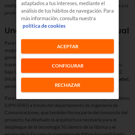
adaptados a tus intereses, mediante el
múltiples escenarios y modelos de forma casi simultánea a la
análisis de tus hábitos de navegación. Para
producción y gestión logística de la fábrica.
más información, consulta nuestra
política de cookies
Una fábrica con gemelo virtual
Para llevar a cabo este despliegue con éxito es necesario
ACEPTAR
asegurar la comunicación entre la planta, la realidad y el
gemelo digital y se ha optado por un despliegue de 5G a
través de Orange y
Euskaltel
. Esta tecnología, gracias a su
CONFIGURAR
baja latencia unida a la capacidad computacional del MEC
(Multiaccess Edge Computing) proporcionado por
Euskaltel
,
RECHAZAR
permite asegurar ese objetivo.
Para realizar esa comunicación, la Universidad del País Vasco
(UPV-EHU) a través del departamento de Ingeniería de
Comunicaciones, que también forma parte del consorcio del
proyecto, ha diseñado la arquitectura necesaria para el
despliegue de la tecnología 5G dentro de la fábrica y el
equipo de la Escuela de Ingeniería de Bilbao ha participado