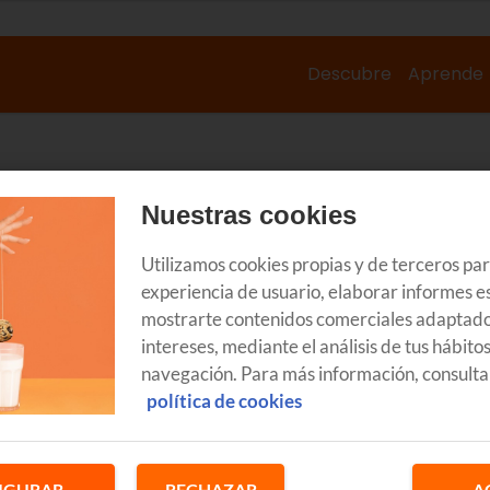
Descubre
Aprende
Nuestras cookies
Utilizamos cookies propias y de terceros pa
experiencia de usuario, elaborar informes es
mostrarte contenidos comerciales adaptado
intereses, mediante el análisis de tus hábito
navegación. Para más información, consulta
política de cookies
INTERNET
IN
as
Fibra óptica en Laudio/Llodio:
Fi
cobertura y contratación
c
IGURAR
RECHAZAR
A