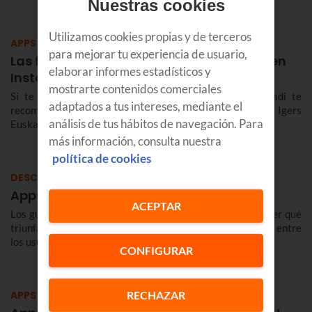
Nuestras cookies
Utilizamos cookies propias y de terceros
APPS
para mejorar tu experiencia de usuario,
Las fotos más bonitas de Euskadi están en
elaborar informes estadísticos y
Instagram
mostrarte contenidos comerciales
Si te apetece disfrutar de las mejores fotos de Euskadi te
adaptados a tus intereses, mediante el
recomendamos dos comunidades muy TOP: Igerrak e Igers
análisis de tus hábitos de navegación. Para
Euskadi.
más información, consulta nuestra
política de cookies
DESCUBRE
Apps que triunfan entre los jóvenes
ACEPTAR
Los gustos de los jóvenes son un buen indicador para saber qué
triunfará en Internet. Repasamos las ‘apps’ que triunfan entre
los usuarios de menos edad.
CONFIGURAR
APPS
RECHAZAR