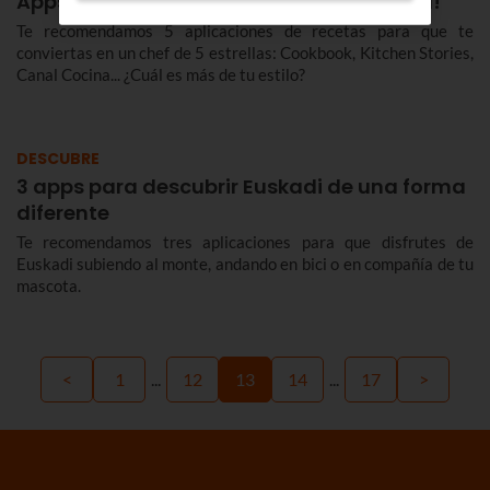
Apps para ser un gran chef... ¡en Navidad!
Te recomendamos 5 aplicaciones de recetas para que te
conviertas en un chef de 5 estrellas: Cookbook, Kitchen Stories,
Canal Cocina... ¿Cuál es más de tu estilo?
DESCUBRE
3 apps para descubrir Euskadi de una forma
diferente
Te recomendamos tres aplicaciones para que disfrutes de
Euskadi subiendo al monte, andando en bici o en compañía de tu
mascota.
<
1
...
12
13
14
...
17
>