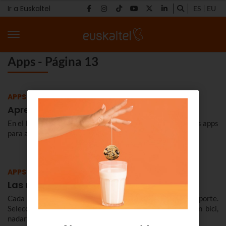
Ir a Euskaltel
ES
EU
Apps - Página 13
APPS
Aprende idiomas con tu smartphone
En el blog de Euskaltel te contamos cuáles son las mejores apps
para aprender idiomas desde tu smartphone.
APPS
Las mejores ‘apps’ para hacer deporte
Cada vez hay más aplicaciones para hacer deporte.
Seleccionamos nuestras favoritas para correr, montar en bici,
nadar, hacer yoga y ponerte fuerte.