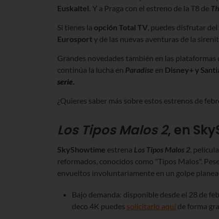
Euskaltel.
Y
a Praga con el estreno de la T8 de
Th
Si tienes la
opción Total TV
, puedes disfrutar del
Eurosport
y de las nuevas aventuras de la sireni
Grandes novedades también en las plataformas
continúa la lucha en
Paradise
en
Disney+
y Santi
serie
.
¿Quieres saber más sobre estos estrenos de febr
Los Tipos Malos 2
, en Sk
SkyShowtime
estrena
Los Tipos Malos 2
, pelícu
reformados, conocidos como "Tipos Malos". Pese 
envueltos involuntariamente en un golpe planead
Bajo demanda: disponible desde el 28 de feb
deco 4K puedes
solicitarlo aquí
de forma gra