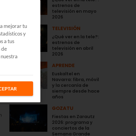
estrenos de
televisión en mayo
2026
ra mejorar tu
TELEVISIÓN
tadísticos y
¿Qué ver en la tele?:
s a tus
estrenos de
televisión en abril
s de
2026
 nuestra
APRENDE
Euskaltel en
Navarra: fibra, móvil
y la cercanía de
CEPTAR
siempre desde hace
años
GOZATU
n
Fiestas en Zarautz
2026: programa y
conciertos de la
Semana Grande