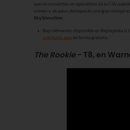
que se convierten en operativos de la CIA cuando
crimen y, de paso, destaparán una gran conspiraci
SkyShowtime
.
Bajo demanda: disponible en Replayteka si 
solicitarlo aquí
de forma gratuita.
The Rookie
- T8
,
en Warne