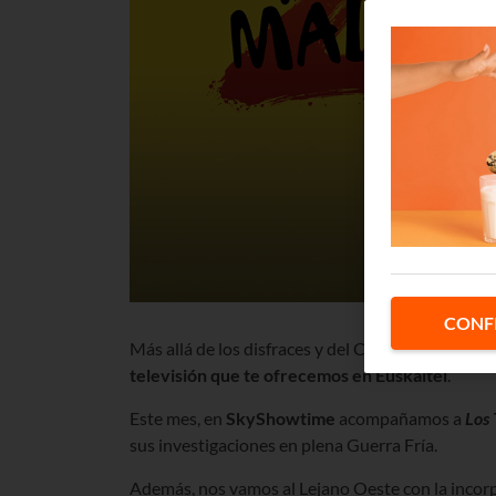
CONF
Más allá de los disfraces y del Carnaval, febrero
televisión que te ofrecemos en Euskaltel
.
Este mes,
en
SkyShowtime
acompañamos a
Los 
sus investigaciones en plena Guerra Fría.
Además, nos vamos al Lejano Oeste con la incor