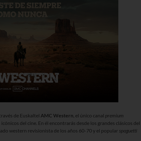
través de Euskaltel
AMC Western
, el único canal
premium
cónicos del cine. En él encontrarás desde los grandes clásicos del
ado western revisionista de los años 60-70 y el popular
spaguetti