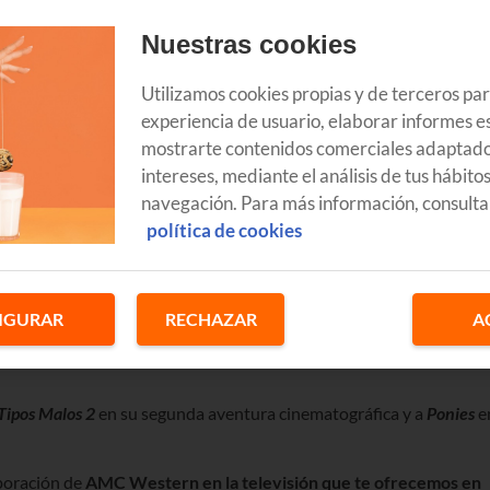
Nuestras cookies
Utilizamos cookies propias y de terceros pa
experiencia de usuario, elaborar informes es
mostrarte contenidos comerciales adaptado
intereses, mediante el análisis de tus hábito
navegación. Para más información, consulta
política de cookies
IGURAR
RECHAZAR
A
 es también un buen mes para disfrutar de grandes estrenos en la
Tipos Malos 2
en su segunda aventura cinematográfica y a
Ponies
e
poración de
AMC Western en la televisión que te ofrecemos en