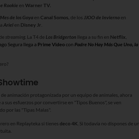
e Rookie
en
Warner TV
.
Mes de los Goya
en
Canal Somos,
de los
JJOO de Invierno
en
ta
Ariel
en
Disney Jr
.
 de
streaming.
La T4 de
Los Bridgerton
llega a su fin en
Netflix
,
ago Segura llega a
Prime Video
con
Padre No Hay Más Que Uno, la
ero?
yShowtime
la de animación protagonizada por un equipo de animales, ahora
a sus esfuerzos por convertirse en "Tipos Buenos", se ven
o por las "Tipas Malas".
rero en Replayteka si tienes
deco 4K
. Si todavía no dispones de u
tuita.