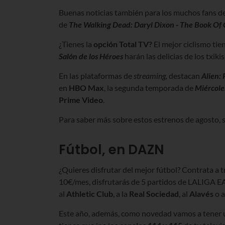
Buenas noticias también para los muchos fans d
de
The Walking Dead: Daryl Dixon - The Book Of 
¿Tienes la
opción Total TV?
El mejor ciclismo tie
Salón de los Héroes
harán las delicias de los txiki
En las plataformas de
streaming,
destacan
Alien: 
en
HBO Max
, la segunda temporada de
Miércole
Prime Video
.
Para saber más sobre estos estrenos de agosto, 
Fútbol, en DAZN
¿Quieres disfrutar del mejor fútbol? Contrata
a 
10€/mes, disfrutarás de 5 partidos de
LALIGA EA
al
Athletic Club
, a la
Real Sociedad
, al
Alavés
o 
Este año, además, como novedad vamos a tener un