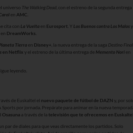
el universo
The Walking Dead
, con el estreno de la segunda entrega
Carol
en
AMC
.
ne cita con
La Vuelta
en
Eurosport
. Y
Los Buenos contra Los Malos
y
s en
DreamWorks
.
Planeta Tierra
en
Disney+
, la nueva entrega de la saga
Destino Final
s
en Netflix
y el estreno de la última entrega de
Memento Nori
en
sigue leyendo.
través de Euskaltel
el
nuevo paquete de fútbol de DAZN
y, por sol
 Sports
por jornada. Prepárate para animar en la nueva temporad
al
Osasuna
a través de la
televisión que te ofrecemos en Euskalte
 par de diales para que veas directamente los partidos. Solo