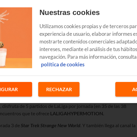
Nuestras cookies
Utilizamos cookies propias y de terceros pa
experiencia de usuario, elaborar informes es
mostrarte contenidos comerciales adaptado
intereses, mediante el análisis de tus hábito
navegación. Para más información, consulta
política de cookies
IGURAR
RECHAZAR
A
visión que te ofrecemos en Euskaltel
es un planazo de verano. En
DAZN
que puedes contratar siempre que dispongas de algún
 disfruta de 5 partidos de LaLiga por jornada
(en 35 de las 38
 encuentros que te ofrece
LALIGAHYPERMOTION.
orada 3 de
Star Trek Strange New World
. Y también llega al canal
la