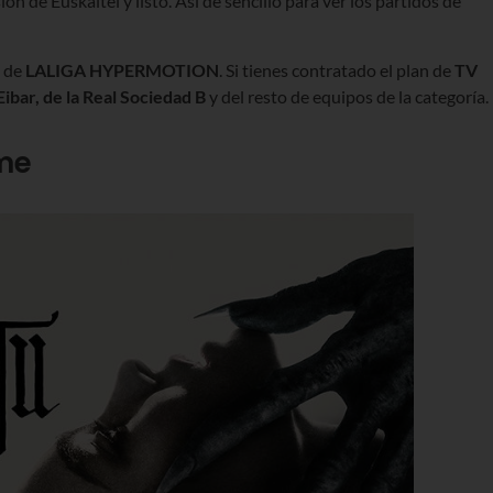
ión de Euskaltel y listo. Así de sencillo para ver los partidos de
s de
LALIGA HYPERMOTION
.
Si tienes contratado el plan de
TV
ibar, de la Real Sociedad B
y del resto de equipos de la categoría.
me