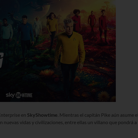
Enterprise en
SkyShowtime
. Mientras el capitán Pike aún asume e
nuevas vidas y civilizaciones, entre ellas un villano que pondrá a