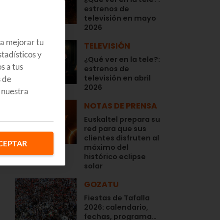
estrenos de
televisión en mayo
2026
ra mejorar tu
TELEVISIÓN
tadísticos y
¿Qué ver en la tele?:
s a tus
estrenos de
televisión en abril
s de
2026
 nuestra
NOTAS DE PRENSA
Euskaltel prepara su
red para que sus
clientes disfruten al
CEPTAR
máximo del
histórico eclipse
solar
GOZATU
Fiestas de Tafalla
2026: calendario,
fechas, programa…