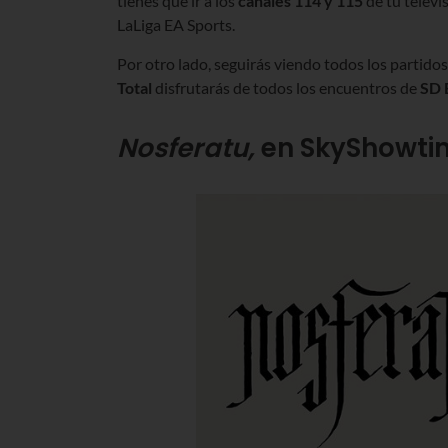
tienes que ir a los
canales 114 y 115
de tu televis
LaLiga EA Sports.
Por otro lado, seguirás viendo todos los partido
Total
disfrutarás de todos los encuentros de
SD E
Nosferatu,
en SkyShowti