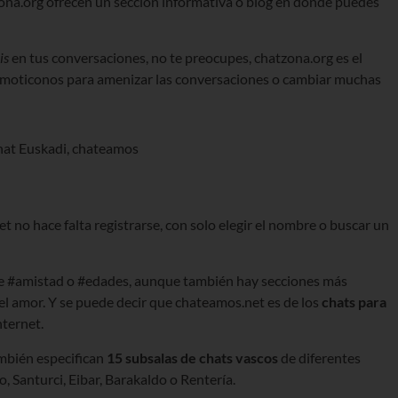
zona.org ofrecen un sección informativa o blog en donde puedes
is
en tus conversaciones, no te preocupes, chatzona.org es el
ar emoticonos para amenizar las conversaciones o cambiar muchas
et no hace falta registrarse, con solo elegir el nombre o buscar un
 de #amistad o #edades, aunque también hay secciones más
el amor. Y se puede decir que chateamos.net es de los
chats para
nternet.
ambién especifican
15 subsalas de chats vascos
de diferentes
 Santurci, Eibar, Barakaldo o Rentería.