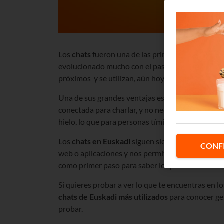
Los
chats
fueron una de las primeras formas que
evolucionado mucho con el paso de los años. Si
próximos
y se utilizan, aún hoy en día, para charl
Una de sus grandes ventajas es su disponibilidad
conectada para charlar, y no necesitamos dar tod
hielo, lo que para personas tímidas puede supone
Los
chats en Euskadi
siguen siendo una vía de co
CONF
web o aplicaciones y nos permiten entrar en una 
como primer paso para saber lo que buscamos en 
Si quieres probar a ver lo que te encuentras en l
chats de Euskadi más utilizados
para conocer gen
probar.