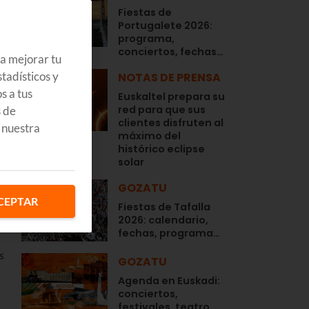
Fiestas de
Portugalete 2026:
programa,
conciertos, fechas…
ra mejorar tu
tadísticos y
NOTAS DE PRENSA
s a tus
Euskaltel prepara su
red para que sus
s de
clientes disfruten al
 nuestra
máximo del
histórico eclipse
solar
GOZATU
CEPTAR
Fiestas de Tafalla
2026: calendario,
fechas, programa…
s
GOZATU
Agenda en Euskadi:
conciertos,
festivales, teatro,