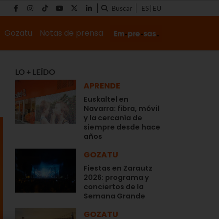
Buscar
ES
EU
Gozatu
Notas de prensa
LO + LEÍDO
APRENDE
Euskaltel en
Navarra: fibra, móvil
y la cercanía de
siempre desde hace
años
GOZATU
Fiestas en Zarautz
2026: programa y
conciertos de la
Semana Grande
GOZATU