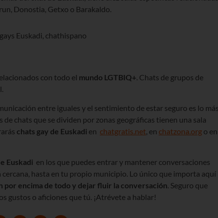
Irun, Donostia, Getxo o Barakaldo.
relacionados con todo el
mundo LGTBIQ+
. Chats de grupos de
.
omunicación entre iguales y el sentimiento de estar seguro es lo má
s de chats que se dividen por zonas geográficas tienen una sala
rarás
chats gay de Euskadi
en
chatgratis.net
, en
chatzona.org
o en
de Euskadi
en los que puedes entrar y mantener conversaciones
á cercana, hasta en tu propio municipio. Lo único que importa aquí
 por encima de todo y dejar fluir la conversación
. Seguro que
s gustos o aficiones que tú. ¡Atrévete a hablar!