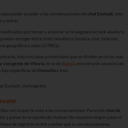
o para poder acceder a las conversaciones del
chat Euskadi
, solo
e y entrar.
clasificados por temas y al entrar se te asignará un
nick
aleatorio
 puedes escoger entre chats temáticos (música, cine, Internet,
 zona geográfica o salas LGTBIQ+.
ontrarás. Hay tres salas provinciales que se dividen en otras más
r con gente de Vitoria
, en la de
Bizkaia
encontrarás usuarios de
s hay específicas de
Donostia
e Irun.
sco.php
illez con la que te unes a las conversaciones. Para este
chat de
ick
y pulsar en la opción de chatear. No requiere ningún paso ni
lidad de registrar el
nick
y evitar que lo use otra persona.