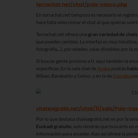
terrachat.net/chat/pais-vasco.php
En terrachat.net tampoco es necesario el registr
hace falta seleccionar el chat al que quieras unirt
Terrachat.net ofrece una
gran variedad de chats
que puedes cambiar. La interfaz es muy intuitiva,
fotografía,...), por edades, salas divididas por la
Si buscas gente próxima a ti, aquí también la enc
específicas. En la sala chat de
Araba
podrás
habla
Bilbao, Barakaldo y Getxo, y en la de
Gipuzkoa
la
chateagratis.net/chat/11/sala/Pais-Va
Por lo que destaca chateagratis.net es por la senc
Euskadi gratuito
, solo tendrás que buscarte un
n
información para acceder. Aún así ofrece la posibi