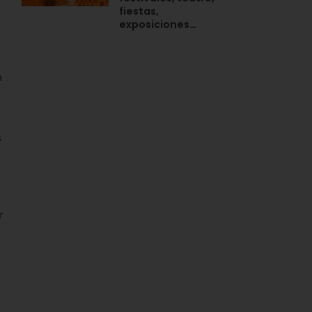
fiestas,
exposiciones…
n
s
r