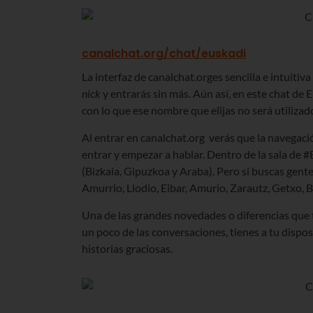
canalchat.org/chat/euskadi
La interfaz de canalchat.org
es sencilla e intuitiv
nick
y entrarás sin más. Aún así, en este chat de E
con lo que ese nombre que elijas no será utilizad
Al entrar en canalchat.org verás que la navegaci
entrar y empezar a hablar. Dentro de la sala de 
(Bizkaia, Gipuzkoa y Araba). Pero si buscas gente
Amurrio, Llodio, Eibar, Amurio, Zarautz, Getxo, Bas
Una de las grandes novedades o diferencias que 
un poco de las conversaciones, tienes a tu dispo
historias graciosas.