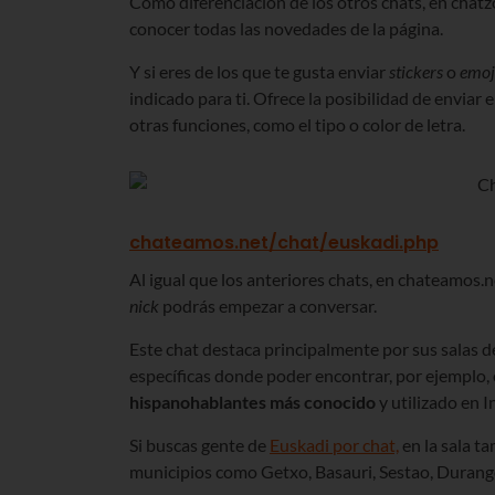
Como diferenciación de los otros chats, en chat
conocer todas las novedades de la página.
Y si eres de los que te gusta enviar
stickers
o
emoj
indicado para ti. Ofrece la posibilidad de envi
otras funciones, como el tipo o color de letra.
chateamos.net/chat/euskadi.php
Al igual que los anteriores chats, en chateamos.n
nick
podrás empezar a conversar.
Este chat destaca principalmente por sus salas
específicas donde poder encontrar, por ejemplo, 
hispanohablantes más conocido
y utilizado en I
Si buscas gente de
Euskadi por chat,
en la sala t
municipios como Getxo, Basauri, Sestao, Durango,