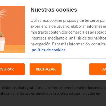
Nuestras cookies
Utilizamos cookies propias y de terceros pa
 existieron para comunicarnos a través de Internet, aunque han
experiencia de usuario, elaborar informes es
empre fueron una buena manera de conocer gente de lugares
mostrarte contenidos comerciales adaptado
ar.
intereses, mediante el análisis de tus hábito
navegación. Para más información, consulta
. A cualquier hora del día o de la noche podemos encontrar gente
política de cookies
a la información sobre nosotros, por lo que es más fácil romper el
r una gran ventaja.
municación muy utilizada. Ahora son accesibles a través de sitios
IGURAR
RECHAZAR
A
interfaz en la que debemos seleccionar el tipo de canal deseado
ellos.
os distintos chats gratuitos que ofrece Internet te seleccionamos lo
te cercana. Su uso es sencillo y sin costes, así que no dudes en