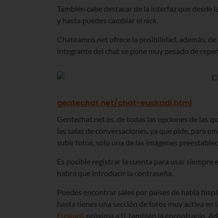
También cabe destacar de la interfaz que desde l
y hasta puedes cambiar el
nick
.
Chateamos.net ofrece la posibilidad, además, de 
integrante del chat se pone muy pesado de repent
gentechat.net/chat-euskadi.html
Gentechat.net es, de todas las opciones de las q
las salas de conversaciones, ya que pide, para em
subir fotos, solo una de las imágenes preestablec
Es posible registrar la cuenta para usar siempre
habrá que introducir la contraseña.
Puedes encontrar sales por países de habla hispán
hasta tienes una sección de foros muy activa en 
Euskadi,
próxima a ti, también la encontrarás. A