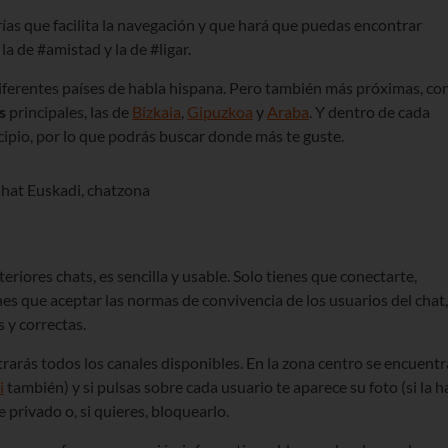
ías que facilita la navegación y que hará que puedas encontrar
la de #amistad y la de #ligar.
iferentes países de habla hispana. Pero también más próximas, co
s
principales, las de
Bizkaia
,
Gipuzkoa
y
Araba
. Y dentro de cada
cipio, por lo que podrás buscar donde más te guste.
teriores chats, es sencilla y usable. Solo tienes que conectarte,
ienes que aceptar las normas de convivencia de los usuarios del chat,
 y correctas.
ontrarás todos los canales disponibles. En la zona centro se encuentr
i
también) y si pulsas sobre cada usuario te aparece su foto (si la h
 privado o, si quieres, bloquearlo.