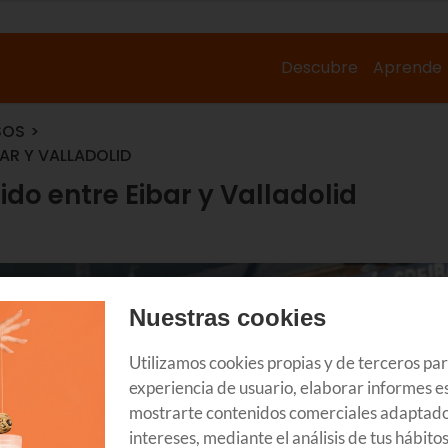
Descubre
Aprende
SOS
BAR Y VALLADOLID
tido entre Eibar y Valladolid
Nuestras cookies
Utilizamos cookies propias y de terceros pa
experiencia de usuario, elaborar informes es
mostrarte contenidos comerciales adaptado
intereses, mediante el análisis de tus hábito