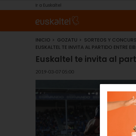
Ir a Euskaltel
INICIO
GOZATU
SORTEOS Y CONCUR
EUSKALTEL TE INVITA AL PARTIDO ENTRE EI
Euskaltel te invita al par
2019-03-07 05:00