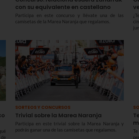
con su equivalente en castellano
ve
Participa en este concurso y llévate una de las
¿T
camisetas de la Marea Naranja que regalamos.
ci
ju
SORTEOS Y CONCURSOS
SO
co
Trivial sobre la Marea Naranja
T
m
Participa en este trivial sobre la Marea Naranja y
podrás ganar una de las camisetas que regalamos.
qué
Te
 de
pe