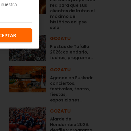
 nuestra
red para que sus
clientes disfruten al
máximo del
histórico eclipse
solar
CEPTAR
GOZATU
Fiestas de Tafalla
2026: calendario,
fechas, programa…
GOZATU
Agenda en Euskadi:
conciertos,
festivales, teatro,
fiestas,
exposiciones…
GOZATU
Alarde de
Hondarribia 2026:
desfile y programa