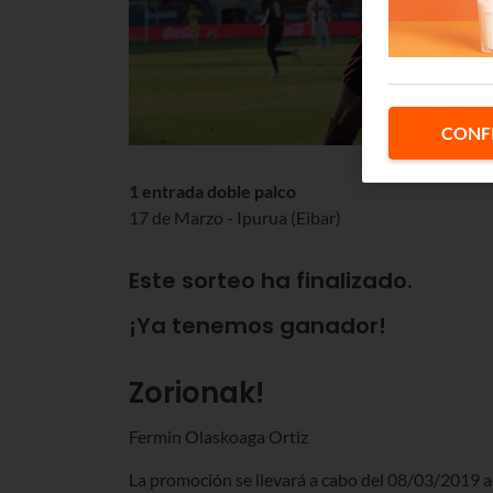
CONF
1 entrada doble palco
17 de Marzo - Ipurua (Eibar)
Este sorteo ha finalizado.
¡Ya tenemos ganador!
Zorionak!
Fermin Olaskoaga Ortiz
La promoción se llevará a cabo del 08/03/2019 al