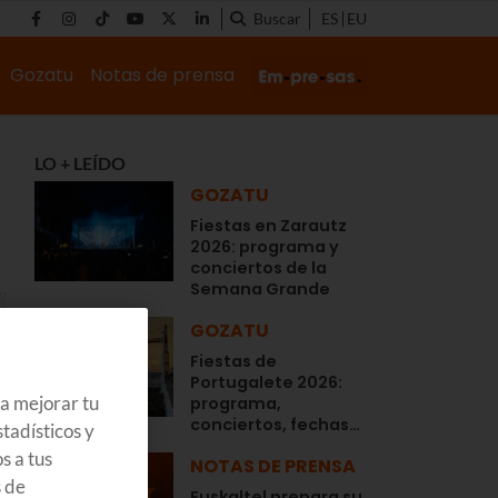
Buscar
ES
EU
Gozatu
Notas de prensa
LO + LEÍDO
GOZATU
Fiestas en Zarautz
2026: programa y
conciertos de la
Semana Grande
GOZATU
Fiestas de
Portugalete 2026:
ra mejorar tu
programa,
conciertos, fechas…
tadísticos y
s a tus
NOTAS DE PRENSA
s de
Euskaltel prepara su