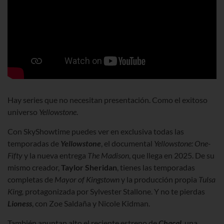
Hay series que no necesitan presentación. Como el exitoso
universo
Yellowstone
.
Con SkyShowtime puedes ver en exclusiva todas las
temporadas de
Yellowstone
, el documental
Yellowstone: One-
Fifty
y la nueva entrega
The Madison
, que llega en 2025. De su
mismo creador,
Taylor Sheridan
, tienes las temporadas
completas de
Mayor of Kingstown
y la producción propia
Tulsa
King,
protagonizada por Sylvester Stallone. Y no te pierdas
Lioness
, con Zoe Saldaña y Nicole Kidman.
También apuntan alto el reciente estreno de
Chacal
, una