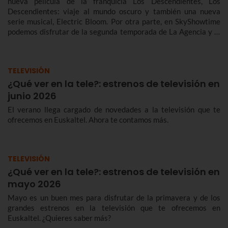
nueva película de la franquicia Los Descendientes, Los
Descendientes: viaje al mundo oscuro y también una nueva
serie musical, Electric Bloom. Por otra parte, en SkyShowtime
podemos disfrutar de la segunda temporada de La Agencia y la
película de terror Five Nights at Freddy's 2, mientras Star
Channel recibe al detective Bosch. En cuanto a documentales,
Tom Hiddleston es el presentador de lujo de Pompeya: antes del
TELEVISIÓN
desastre con Tom Hiddleston, en National Geographic.
¿Qué ver en la tele?: estrenos de televisión en
junio 2026
El verano llega cargado de novedades a la televisión que te
ofrecemos en Euskaltel. Ahora te contamos más.
TELEVISIÓN
¿Qué ver en la tele?: estrenos de televisión en
mayo 2026
Mayo es un buen mes para disfrutar de la primavera y de los
grandes estrenos en la televisión que te ofrecemos en
Euskaltel. ¿Quieres saber más?