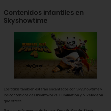
Contenidos infantiles en
Skyshowtime
Los txikis también estarán encantados con SkyShowtime y
los contenidos de
Dreamworks, Ilumination
y
Nikelodeon
que ofrece.
Para los más peques de la casa,
Kung Fu Panda
,
Shrek,