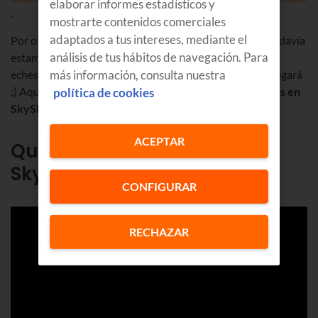
elaborar informes estadísticos y
.
mostrarte contenidos comerciales
adaptados a tus intereses, mediante el
Por otro lado, como acabamos de incorporar el canal, todavía
análisis de tus hábitos de navegación. Para
estamos subiendo todas las pelis y series, así que quizás
más información, consulta nuestra
eches en falta algún contenido. Pero no te preocupes, llegará
;) Aquí tienes un resumen de los
contenidos que tendrás en
política de cookies
SkyShowtime
.
ACEPTAR
Qué series puedes ver en
SkyShowtime
CONFIGURAR
RECHAZAR