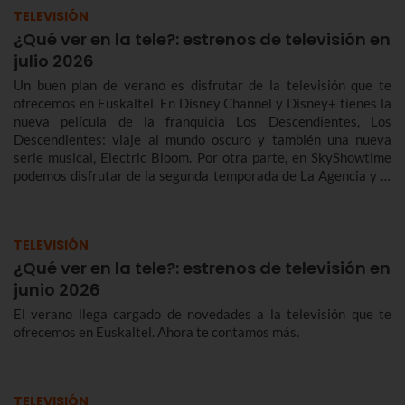
TELEVISIÓN
¿Qué ver en la tele?: estrenos de televisión en
julio 2026
Un buen plan de verano es disfrutar de la televisión que te
ofrecemos en Euskaltel. En Disney Channel y Disney+ tienes la
nueva película de la franquicia Los Descendientes, Los
Descendientes: viaje al mundo oscuro y también una nueva
serie musical, Electric Bloom. Por otra parte, en SkyShowtime
podemos disfrutar de la segunda temporada de La Agencia y la
película de terror Five Nights at Freddy's 2, mientras Star
Channel recibe al detective Bosch. En cuanto a documentales,
Tom Hiddleston es el presentador de lujo de Pompeya: antes del
TELEVISIÓN
desastre con Tom Hiddleston, en National Geographic.
¿Qué ver en la tele?: estrenos de televisión en
junio 2026
El verano llega cargado de novedades a la televisión que te
ofrecemos en Euskaltel. Ahora te contamos más.
TELEVISIÓN