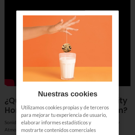
Nuestras cookies
¿Qué hace de Euskaltel Infinity
Utilizamos cookies propias y de terceros
HomeBox un equipo Premium?
para mejorar tu experiencia de usuario,
elaborar informes estadísticos y
Sonido Inmersivo con
Audio by Bang & Olufsen
y Dolby
Atmos
mostrarte contenidos comerciales